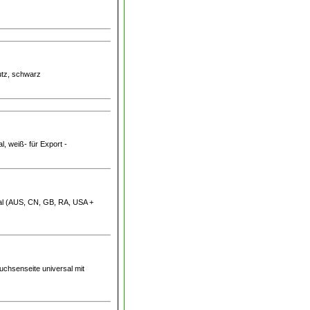
utz, schwarz
l, weiß- für Export -
sal (AUS, CN, GB, RA, USA +
uchsenseite universal mit