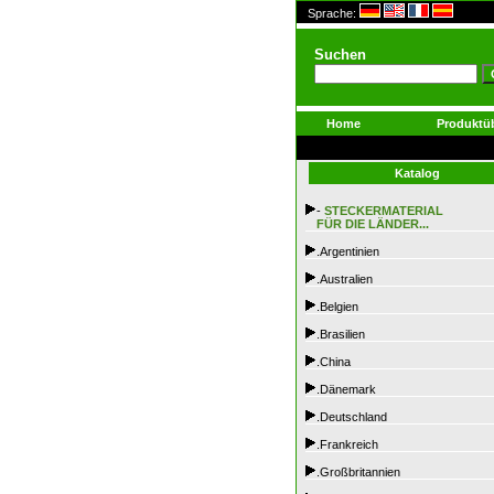
Sprache:
Suchen
Home
Produktüb
Katalog
-
STECKERMATERIAL
FÜR DIE LÄNDER...
.Argentinien
.Australien
.Belgien
.Brasilien
.China
.Dänemark
.Deutschland
.Frankreich
.Großbritannien