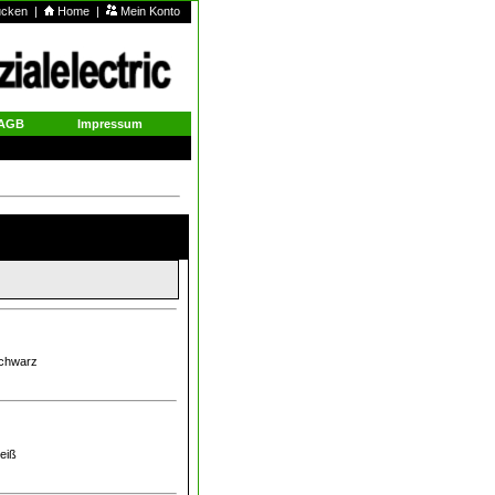
rucken
|
Home
|
Mein Konto
AGB
Impressum
schwarz
weiß