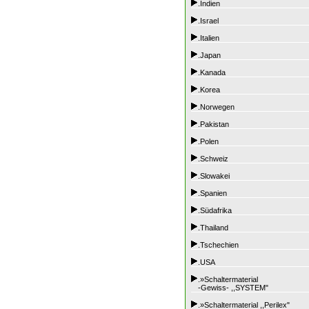
.Indien
.Israel
.Italien
.Japan
.Kanada
.Korea
.Norwegen
.Pakistan
.Polen
.Schweiz
.Slowakei
.Spanien
.Südafrika
.Thailand
.Tschechien
.USA
.»Schaltermaterial
-Gewiss- ,,SYSTEM"
.»Schaltermaterial ,,Perilex"