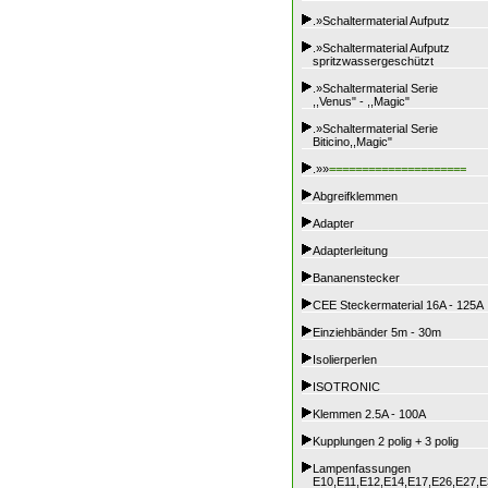
.»Schaltermaterial Aufputz
.»Schaltermaterial Aufputz
spritzwassergeschützt
.»Schaltermaterial Serie
,,Venus" - ,,Magic"
.»Schaltermaterial Serie
Biticino,,Magic"
.»»
=====================
Abgreifklemmen
Adapter
Adapterleitung
Bananenstecker
CEE Steckermaterial 16A - 125A
Einziehbänder 5m - 30m
Isolierperlen
ISOTRONIC
Klemmen 2.5A - 100A
Kupplungen 2 polig + 3 polig
Lampenfassungen
E10,E11,E12,E14,E17,E26,E27,E