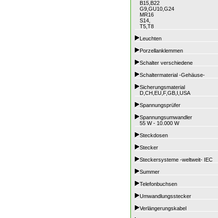
B15,B22
G9,GU10,G24
MR16
S14,
T5,T8
Leuchten
Porzellanklemmen
Schalter verschiedene
Schaltermaterial -Gehäuse-
Sicherungsmaterial
D,CH,EU,F,GB,I,USA
Spannungsprüfer
Spannungsumwandler
55 W - 10.000 W
Steckdosen
Stecker
Steckersysteme -weltweit- IEC
Summer
Telefonbuchsen
Umwandlungsstecker
Verlängerungskabel