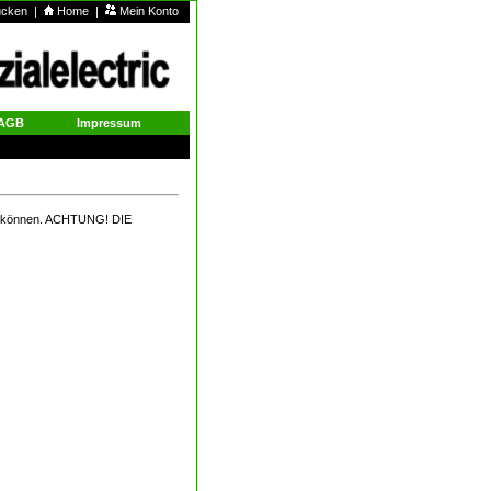
rucken
|
Home
|
Mein Konto
AGB
Impressum
 zu können. ACHTUNG! DIE