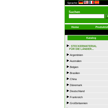
Sprache:
Suchen
Home
Produktüb
Katalog
-
STECKERMATERIAL
FÜR DIE LÄNDER...
.Argentinien
.Australien
.Belgien
.Brasilien
.China
.Dänemark
.Deutschland
.Frankreich
.Großbritannien