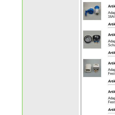
Arti
Adap
16A/
Arti
Arti
Adap
Schu
Arti
Arti
Adap
Fest
Arti
Arti
Adap
Fest
Arti