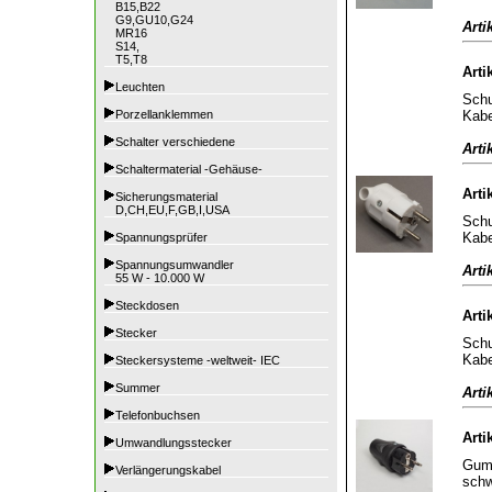
B15,B22
G9,GU10,G24
Arti
MR16
S14,
T5,T8
Arti
Leuchten
Schu
Kabe
Porzellanklemmen
Schalter verschiedene
Arti
Schaltermaterial -Gehäuse-
Arti
Sicherungsmaterial
D,CH,EU,F,GB,I,USA
Schu
Kabe
Spannungsprüfer
Spannungsumwandler
Arti
55 W - 10.000 W
Steckdosen
Arti
Stecker
Schu
Kabe
Steckersysteme -weltweit- IEC
Summer
Arti
Telefonbuchsen
Arti
Umwandlungsstecker
Gumm
Verlängerungskabel
sch