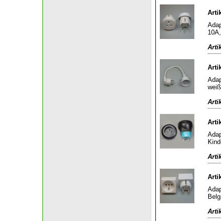
Arti
Adap
10A,
Arti
Arti
Adap
weiß
Arti
Arti
Adap
Kind
Arti
Arti
Adap
Belg
Arti