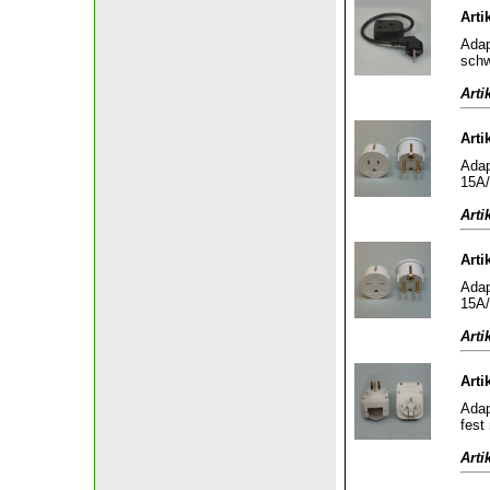
Arti
Adap
sch
Arti
Arti
Adap
15A/
Arti
Arti
Adap
15A/
Arti
Arti
Adap
fest
Arti