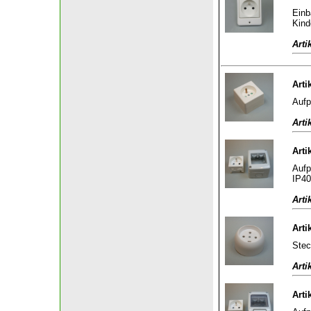
Einb
Kind
Arti
Arti
Aufp
Arti
Arti
Aufp
IP40
Arti
Arti
Stec
Arti
Arti