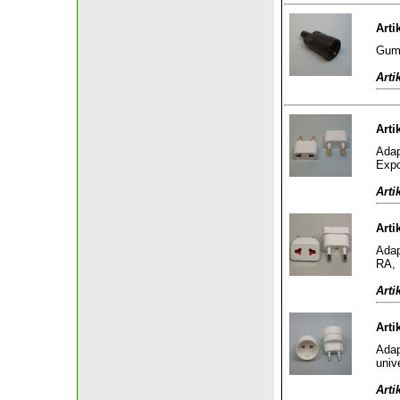
Arti
Gumm
Arti
Arti
Adap
Expo
Arti
Arti
Adap
RA, 
Arti
Arti
Adap
univ
Arti