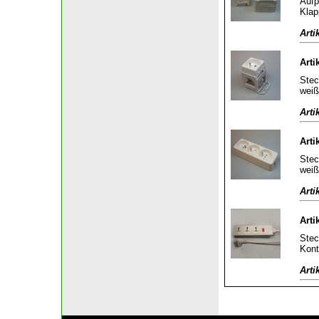
Aufp
Klap
Arti
Arti
Stec
weiß
Arti
Arti
Stec
weiß
Arti
Arti
Stec
Kont
Arti