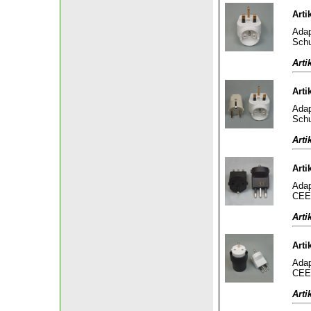
Arti
Adap
Schu
Arti
Arti
Adap
Schu
Arti
Arti
Adap
CEE 
Arti
Arti
Adap
CEE 
Arti