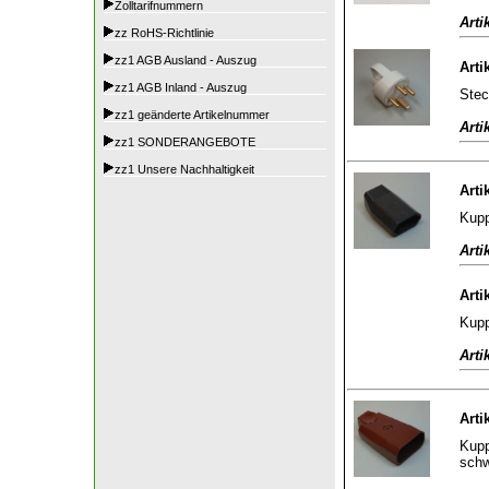
Zolltarifnummern
Arti
zz RoHS-Richtlinie
zz1 AGB Ausland - Auszug
Arti
zz1 AGB Inland - Auszug
Stec
zz1 geänderte Artikelnummer
Arti
zz1 SONDERANGEBOTE
zz1 Unsere Nachhaltigkeit
Arti
Kupp
Arti
Arti
Kupp
Arti
Arti
Kupp
sch