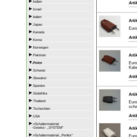
.Indien
Arti
.Israel
.Italien
Arti
.Japan
Euro
.Kanada
Arti
.Korea
.Norwegen
Arti
.Pakistan
Euro
.Polen
Kabe
.Schweiz
Arti
.Slowakei
.Spanien
.Südafrika
Arti
.Thailand
Euro
sch
.Tschechien
Arti
.USA
.»Schaltermaterial
-Gewiss- ,,SYSTEM"
Arti
.»Schaltermaterial ,,Perilex"
Euro