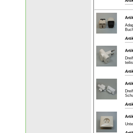
Arti
Arti
Adap
Buch
Arti
Arti
Drei
teili
Arti
Arti
Drei
Schu
Arti
Arti
Unte
Arti