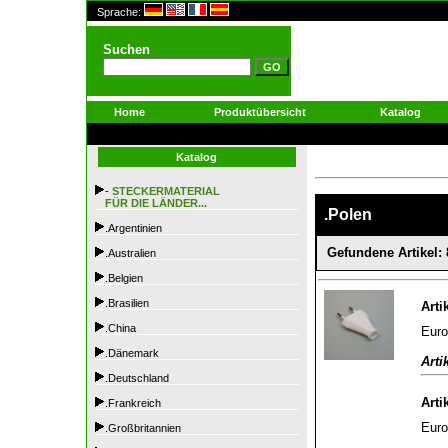
Sprache:
Suchen
Home
Produktübersicht
Katalog
Katalog
-
STECKERMATERIAL
FÜR DIE LÄNDER...
.Polen
.Argentinien
Gefundene Artikel: 
.Australien
.Belgien
.Brasilien
Arti
.China
Euro
.Dänemark
Arti
.Deutschland
Arti
.Frankreich
Euro
.Großbritannien