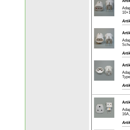
Arti
Adap
10+1
Arti
Arti
Adap
Schw
Arti
Arti
Adap
Type
Arti
Arti
Adap
16A,
Arti