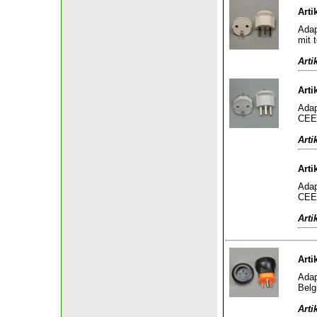
Arti
Adap
mit 
Arti
Arti
Adap
CEE 
Arti
Arti
Adap
CEE 
Arti
Arti
Adap
Belg
Arti