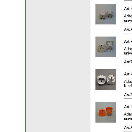
Arti
Adap
univ
Arti
Arti
Adap
univ
Arti
Arti
Adap
Kind
Arti
Arti
Adap
univ
Arti