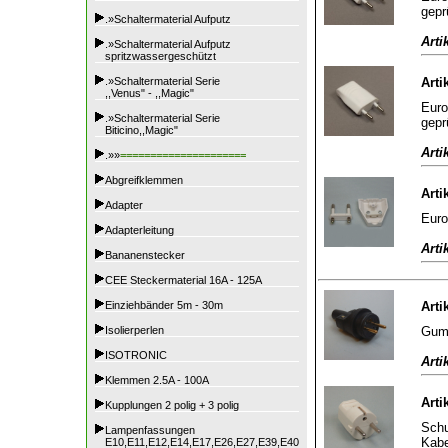
gepr
.»Schaltermaterial Aufputz
Arti
.»Schaltermaterial Aufputz
spritzwassergeschützt
.»Schaltermaterial Serie
Arti
,,Venus" - ,,Magic"
Euro
.»Schaltermaterial Serie
gepr
Biticino,,Magic"
Arti
.»»
=====================
Abgreifklemmen
Arti
Adapter
Euro
Adapterleitung
Arti
Bananenstecker
CEE Steckermaterial 16A - 125A
Einziehbänder 5m - 30m
Arti
Gumm
Isolierperlen
ISOTRONIC
Arti
Klemmen 2.5A - 100A
Arti
Kupplungen 2 polig + 3 polig
Schu
Lampenfassungen
Kabe
E10,E11,E12,E14,E17,E26,E27,E39,E40