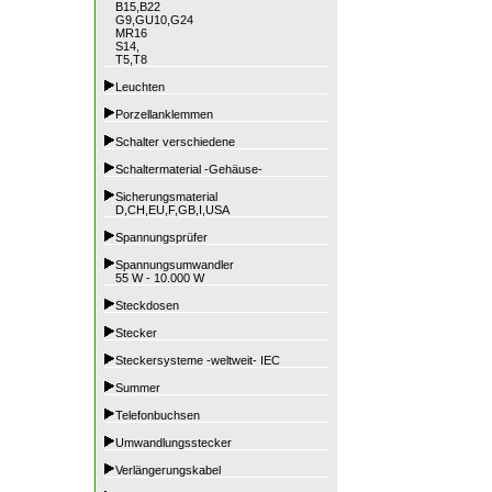
B15,B22
G9,GU10,G24
MR16
S14,
T5,T8
Leuchten
Porzellanklemmen
Schalter verschiedene
Schaltermaterial -Gehäuse-
Sicherungsmaterial
D,CH,EU,F,GB,I,USA
Spannungsprüfer
Spannungsumwandler
55 W - 10.000 W
Steckdosen
Stecker
Steckersysteme -weltweit- IEC
Summer
Telefonbuchsen
Umwandlungsstecker
Verlängerungskabel