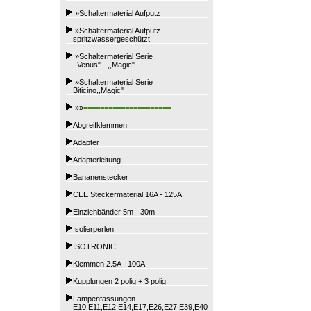
.»Schaltermaterial Aufputz
.»Schaltermaterial Aufputz
spritzwassergeschützt
.»Schaltermaterial Serie
,,Venus" - ,,Magic"
.»Schaltermaterial Serie
Biticino,,Magic"
.»»
=====================
Abgreifklemmen
Adapter
Adapterleitung
Bananenstecker
CEE Steckermaterial 16A - 125A
Einziehbänder 5m - 30m
Isolierperlen
ISOTRONIC
Klemmen 2.5A - 100A
Kupplungen 2 polig + 3 polig
Lampenfassungen
E10,E11,E12,E14,E17,E26,E27,E39,E40