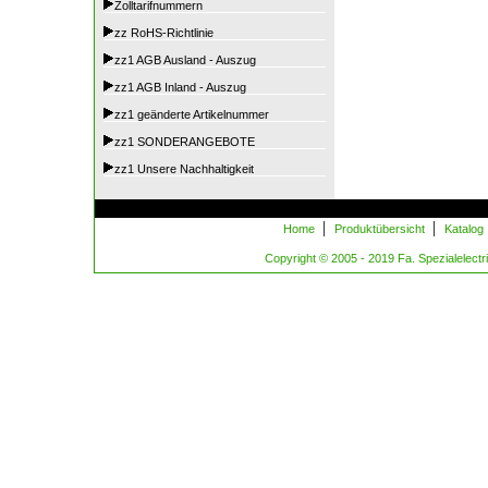
Zolltarifnummern
zz RoHS-Richtlinie
zz1 AGB Ausland - Auszug
zz1 AGB Inland - Auszug
zz1 geänderte Artikelnummer
zz1 SONDERANGEBOTE
zz1 Unsere Nachhaltigkeit
|
|
Home
Produktübersicht
Katalog
Copyright © 2005 - 2019 Fa. Spezialelectric