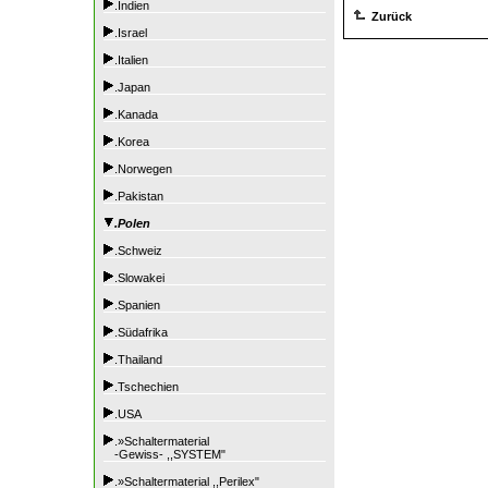
.Indien
Zurück
.Israel
.Italien
.Japan
.Kanada
.Korea
.Norwegen
.Pakistan
.Polen
.Schweiz
.Slowakei
.Spanien
.Südafrika
.Thailand
.Tschechien
.USA
.»Schaltermaterial
-Gewiss- ,,SYSTEM"
.»Schaltermaterial ,,Perilex"