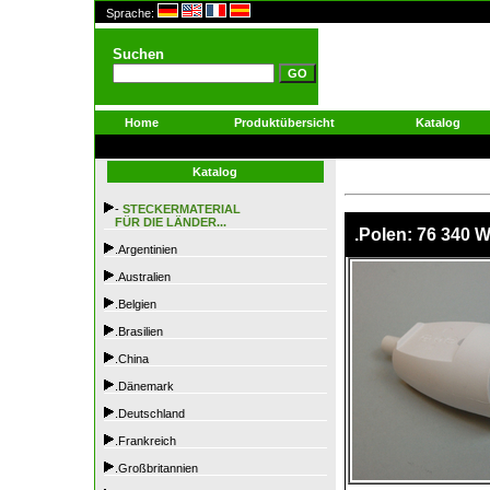
Sprache:
Suchen
Home
Produktübersicht
Katalog
Katalog
-
STECKERMATERIAL
FÜR DIE LÄNDER...
.Polen: 76 340 
.Argentinien
.Australien
.Belgien
.Brasilien
.China
.Dänemark
.Deutschland
.Frankreich
.Großbritannien