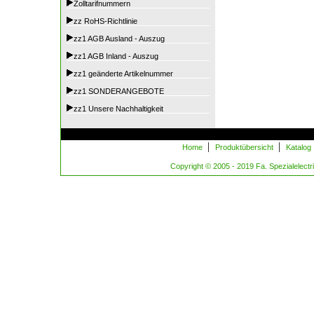
Zolltarifnummern
zz RoHS-Richtlinie
zz1 AGB Ausland - Auszug
zz1 AGB Inland - Auszug
zz1 geänderte Artikelnummer
zz1 SONDERANGEBOTE
zz1 Unsere Nachhaltigkeit
|
|
Home
Produktübersicht
Katalog
Copyright © 2005 - 2019 Fa. Spezialelectric