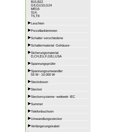
B15,B22
G9,GU10,G24
MR16
S14,
T5,T8
Leuchten
Porzellanklemmen
Schalter verschiedene
Schaltermaterial -Gehäuse-
Sicherungsmaterial
D,CH,EU,F,GB,I,USA
Spannungsprüfer
Spannungsumwandler
55 W - 10.000 W
Steckdosen
Stecker
Steckersysteme -weltweit- IEC
Summer
Telefonbuchsen
Umwandlungsstecker
Verlängerungskabel