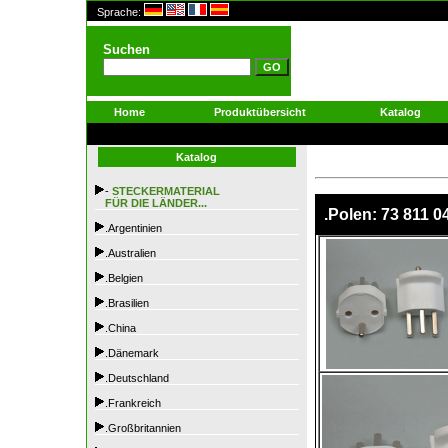
Sprache:
Suchen
Home
Produktübersicht
Katalog
Katalog
-
STECKERMATERIAL
FÜR DIE LÄNDER...
.Polen: 73 811 0
.Argentinien
.Australien
.Belgien
.Brasilien
.China
.Dänemark
.Deutschland
.Frankreich
.Großbritannien