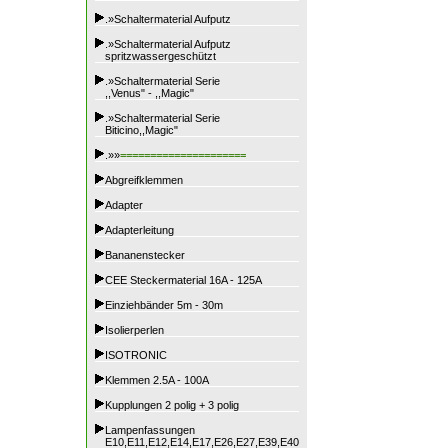
.»Schaltermaterial Aufputz
.»Schaltermaterial Aufputz
spritzwassergeschützt
.»Schaltermaterial Serie
,,Venus" - ,,Magic"
.»Schaltermaterial Serie
Biticino,,Magic"
.»»
=====================
Abgreifklemmen
Adapter
Adapterleitung
Bananenstecker
CEE Steckermaterial 16A - 125A
Einziehbänder 5m - 30m
Isolierperlen
ISOTRONIC
Klemmen 2.5A - 100A
Kupplungen 2 polig + 3 polig
Lampenfassungen
E10,E11,E12,E14,E17,E26,E27,E39,E40