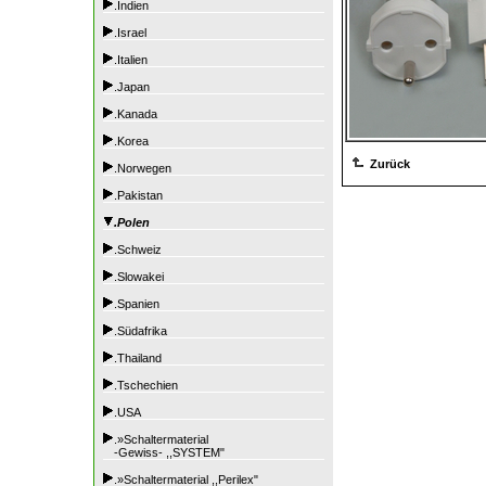
.Indien
.Israel
.Italien
.Japan
.Kanada
.Korea
Zurück
.Norwegen
.Pakistan
.Polen
.Schweiz
.Slowakei
.Spanien
.Südafrika
.Thailand
.Tschechien
.USA
.»Schaltermaterial
-Gewiss- ,,SYSTEM"
.»Schaltermaterial ,,Perilex"