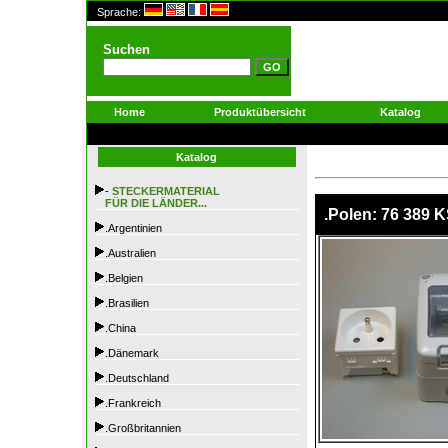
Sprache:
Suchen
Home
Produktübersicht
Katalog
Katalog
-
STECKERMATERIAL
FÜR DIE LÄNDER...
.Polen: 76 389 K
.Argentinien
.Australien
.Belgien
.Brasilien
.China
.Dänemark
.Deutschland
.Frankreich
.Großbritannien