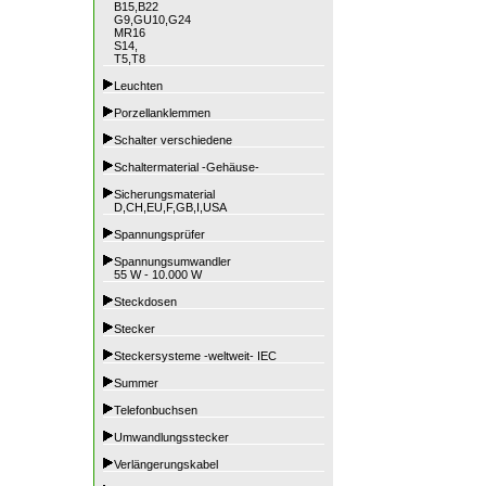
B15,B22
G9,GU10,G24
MR16
S14,
T5,T8
Leuchten
Porzellanklemmen
Schalter verschiedene
Schaltermaterial -Gehäuse-
Sicherungsmaterial
D,CH,EU,F,GB,I,USA
Spannungsprüfer
Spannungsumwandler
55 W - 10.000 W
Steckdosen
Stecker
Steckersysteme -weltweit- IEC
Summer
Telefonbuchsen
Umwandlungsstecker
Verlängerungskabel