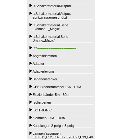
.»Schaltermaterial Aufputz
.»Schaltermaterial Aufputz
spritzwassergeschützt
.»Schaltermaterial Serie
,,Venus" - ,,Magic"
.»Schaltermaterial Serie
Biticino,,Magic"
.»»
=====================
Abgreifklemmen
Adapter
Adapterleitung
Bananenstecker
CEE Steckermaterial 16A - 125A
Einziehbänder 5m - 30m
Isolierperlen
ISOTRONIC
Klemmen 2.5A - 100A
Kupplungen 2 polig + 3 polig
Lampenfassungen
E10,E11,E12,E14,E17,E26,E27,E39,E40