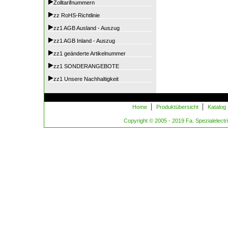
Zolltarifnummern
zz RoHS-Richtlinie
zz1 AGB Ausland - Auszug
zz1 AGB Inland - Auszug
zz1 geänderte Artikelnummer
zz1 SONDERANGEBOTE
zz1 Unsere Nachhaltigkeit
|
|
Home
Produktübersicht
Katalog
Copyright © 2005 - 2019 Fa. Spezialelectric