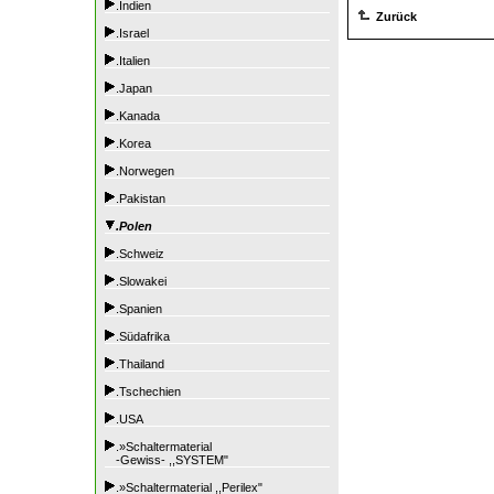
.Indien
Zurück
.Israel
.Italien
.Japan
.Kanada
.Korea
.Norwegen
.Pakistan
.Polen
.Schweiz
.Slowakei
.Spanien
.Südafrika
.Thailand
.Tschechien
.USA
.»Schaltermaterial
-Gewiss- ,,SYSTEM"
.»Schaltermaterial ,,Perilex"