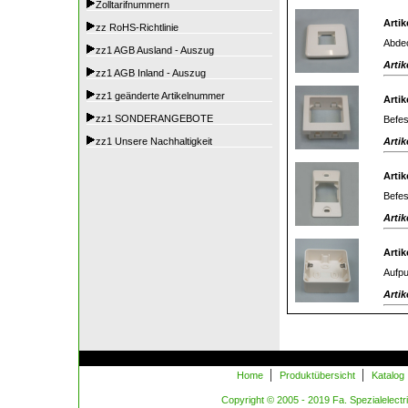
Zolltarifnummern
Artik
zz RoHS-Richtlinie
Abdec
zz1 AGB Ausland - Auszug
Artik
zz1 AGB Inland - Auszug
zz1 geänderte Artikelnummer
Artik
zz1 SONDERANGEBOTE
Befes
Artik
zz1 Unsere Nachhaltigkeit
Artik
Befes
Artik
Artik
Aufpu
Artik
|
|
Home
Produktübersicht
Katalog
Copyright © 2005 - 2019 Fa. Spezialelectric