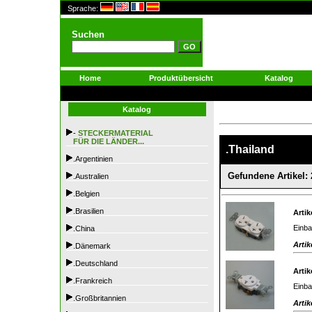
Sprache:
Suchen
Home
Produktübersicht
Katalog
Katalog
-
STECKERMATERIAL
FÜR DIE LÄNDER...
.Thailand
.Argentinien
Gefundene Artikel: 
.Australien
.Belgien
.Brasilien
Artik
Einba
.China
Artik
.Dänemark
.Deutschland
Artik
.Frankreich
Einba
.Großbritannien
Artik