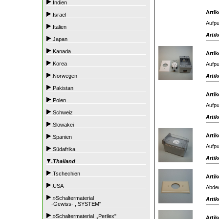
.Indien
Artik
.Israel
Aufpu
.Italien
Artik
.Japan
.Kanada
Artik
.Korea
Aufpu
Artik
.Norwegen
.Pakistan
Artik
.Polen
Aufpu
.Schweiz
Artik
.Slowakei
Artik
.Spanien
Aufpu
.Südafrika
Artik
.Thailand
.Tschechien
Artik
.USA
Abdec
.»Schaltermaterial
Artik
-Gewiss- ,,SYSTEM"
.»Schaltermaterial ,,Perilex"
Artik