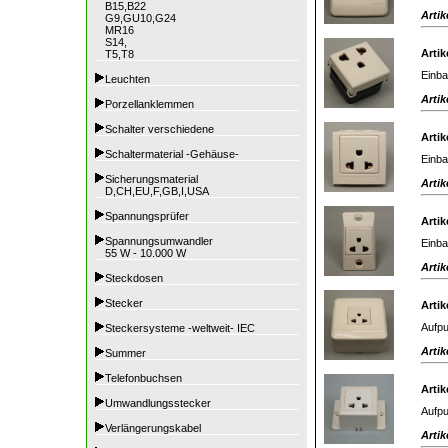
B15,B22
Artik
G9,GU10,G24
MR16
S14,
Artik
T5,T8
Einba
Leuchten
Artik
Porzellanklemmen
Schalter verschiedene
Artik
Schaltermaterial -Gehäuse-
Einba
Sicherungsmaterial
Artik
D,CH,EU,F,GB,I,USA
Spannungsprüfer
Artik
Spannungsumwandler
Einba
55 W - 10.000 W
Artik
Steckdosen
Stecker
Artik
Aufpu
Steckersysteme -weltweit- IEC
Artik
Summer
Telefonbuchsen
Artik
Umwandlungsstecker
Aufpu
Verlängerungskabel
Artik