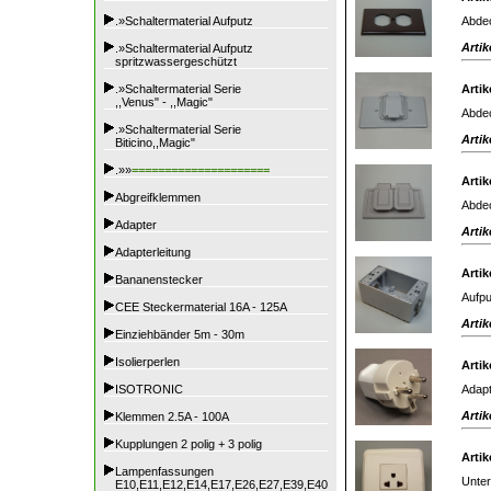
Abdec
.»Schaltermaterial Aufputz
Artik
.»Schaltermaterial Aufputz
spritzwassergeschützt
.»Schaltermaterial Serie
Artik
,,Venus" - ,,Magic"
Abdec
.»Schaltermaterial Serie
Artik
Biticino,,Magic"
.»»
=====================
Artik
Abgreifklemmen
Abdec
Adapter
Artik
Adapterleitung
Artik
Bananenstecker
Aufpu
CEE Steckermaterial 16A - 125A
Artik
Einziehbänder 5m - 30m
Isolierperlen
Artik
Adapt
ISOTRONIC
Artik
Klemmen 2.5A - 100A
Kupplungen 2 polig + 3 polig
Artik
Lampenfassungen
Unter
E10,E11,E12,E14,E17,E26,E27,E39,E40