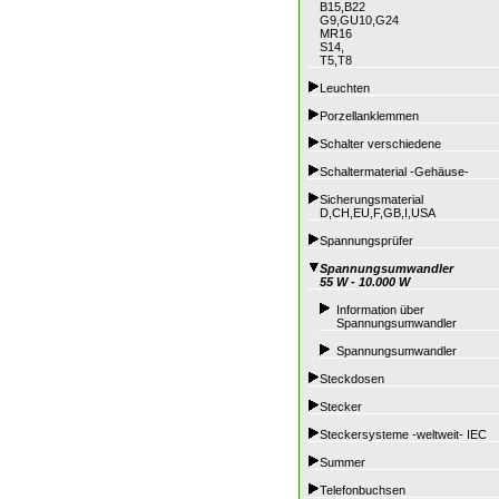
B15,B22
G9,GU10,G24
MR16
S14,
T5,T8
Leuchten
Porzellanklemmen
Schalter verschiedene
Schaltermaterial -Gehäuse-
Sicherungsmaterial
D,CH,EU,F,GB,I,USA
Spannungsprüfer
Spannungsumwandler
55 W - 10.000 W
Information über
Spannungsumwandler
Spannungsumwandler
Steckdosen
Stecker
Steckersysteme -weltweit- IEC
Summer
Telefonbuchsen