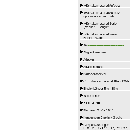
.»Schaltermaterial Aufputz
.»Schaltermaterial Aufputz
spritzwassergeschützt
.»Schaltermaterial Serie
,,Venus" - ,,Magic"
.»Schaltermaterial Serie
Biticino,,Magic"
.»»
=====================
Abgreifklemmen
Adapter
Adapterleitung
Bananenstecker
CEE Steckermaterial 16A - 125A
Einziehbänder 5m - 30m
Isolierperlen
ISOTRONIC
Klemmen 2.5A - 100A
Kupplungen 2 polig + 3 polig
Lampenfassungen
E10,E11,E12,E14,E17,E26,E27,E