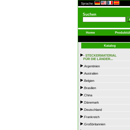
Sprache:
Suchen
Home
Produktüb
Katalog
-
STECKERMATERIAL
FÜR DIE LÄNDER...
.Argentinien
.Australien
.Belgien
.Brasilien
.China
.Dänemark
.Deutschland
.Frankreich
.Großbritannien