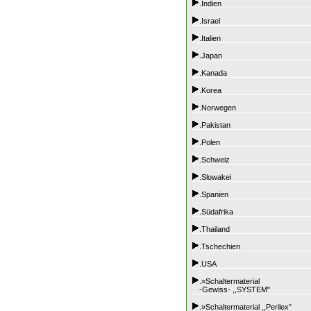
.Indien
.Israel
.Italien
.Japan
.Kanada
.Korea
.Norwegen
.Pakistan
.Polen
.Schweiz
.Slowakei
.Spanien
.Südafrika
.Thailand
.Tschechien
.USA
.»Schaltermaterial
-Gewiss- ,,SYSTEM"
.»Schaltermaterial ,,Perilex"