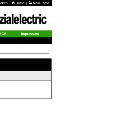
rucken
|
Home
|
Mein Konto
AGB
Impressum