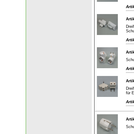
Arti
Arti
Drei
Schu
Arti
Arti
Schu
Arti
Arti
Drei
für 
Arti
Arti
Schu