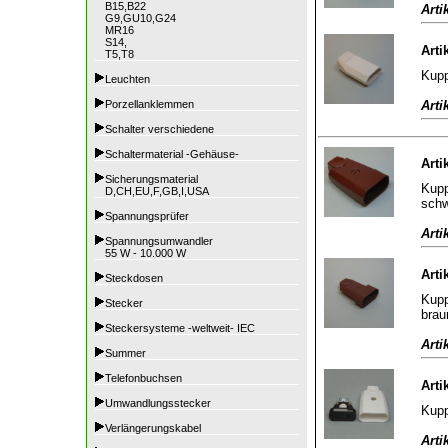
B15,B22
Arti
G9,GU10,G24
MR16
S14,
Arti
T5,T8
Kupp
Leuchten
Arti
Porzellanklemmen
Schalter verschiedene
Schaltermaterial -Gehäuse-
Arti
Sicherungsmaterial
Kupp
D,CH,EU,F,GB,I,USA
sch
Spannungsprüfer
Arti
Spannungsumwandler
55 W - 10.000 W
Arti
Steckdosen
Kupp
Stecker
brau
Steckersysteme -weltweit- IEC
Arti
Summer
Telefonbuchsen
Arti
Umwandlungsstecker
Kupp
Verlängerungskabel
Arti