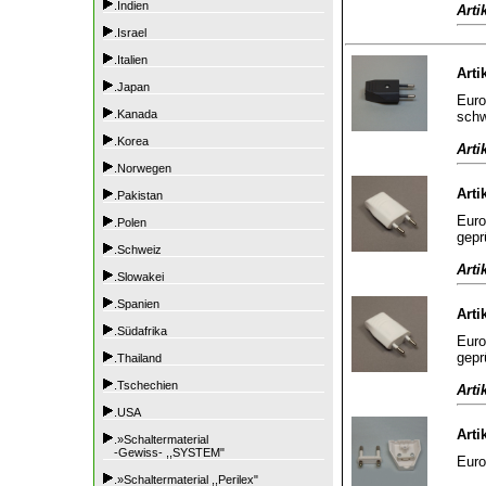
.Indien
Arti
.Israel
.Italien
Arti
.Japan
Euro
.Kanada
sch
.Korea
Arti
.Norwegen
Arti
.Pakistan
Euro
.Polen
gepr
.Schweiz
Arti
.Slowakei
.Spanien
Arti
.Südafrika
Euro
gepr
.Thailand
.Tschechien
Arti
.USA
Arti
.»Schaltermaterial
-Gewiss- ,,SYSTEM"
Euro
.»Schaltermaterial ,,Perilex"