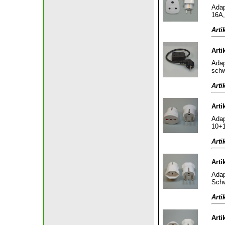
Adap
16A,
Arti
Arti
Adap
sch
Arti
Arti
Adap
10+1
Arti
Arti
Adap
Schw
Arti
Arti