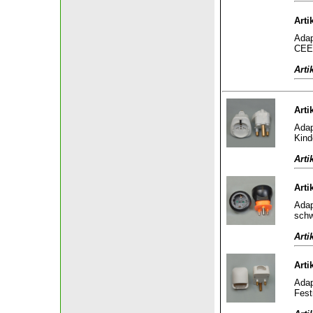
Arti
Adap
CEE 
Arti
Arti
Adap
Kind
Arti
Arti
Adap
sch
Arti
Arti
Adap
Fest