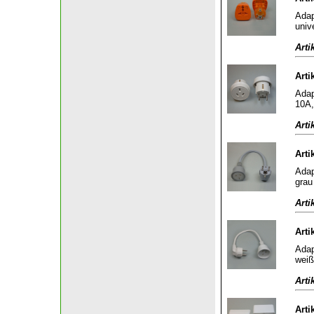
Adap
univ
Arti
Arti
Adap
10A,
Arti
Arti
Adap
grau
Arti
Arti
Adap
weiß
Arti
Arti