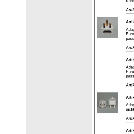
Kont
Arti
Arti
Adap
Euro
pass
Arti
Arti
Adap
Euro
pass
Arti
Arti
Adap
nich
Arti
Arti