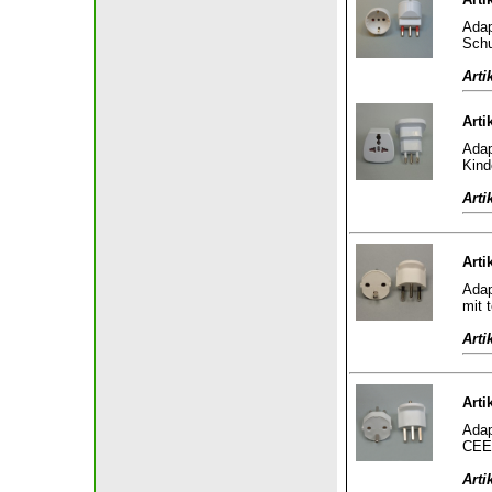
Adap
Schu
Arti
Arti
Adap
Kind
Arti
Arti
Adap
mit 
Arti
Arti
Adap
CEE 
Arti