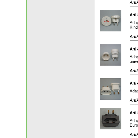
Arti
Arti
Adap
Kind
Arti
Arti
Adap
univ
Arti
Arti
Adap
Arti
Arti
Adap
Euro
Arti