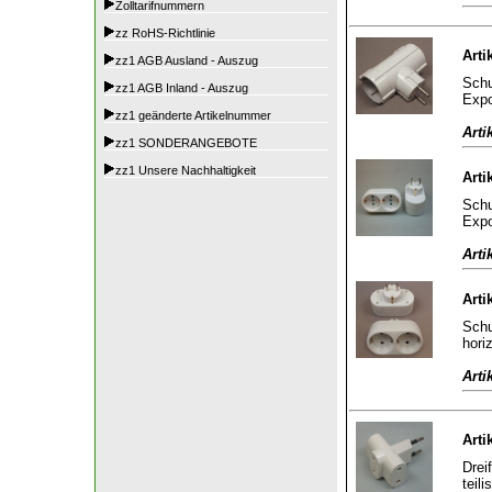
Zolltarifnummern
zz RoHS-Richtlinie
Arti
zz1 AGB Ausland - Auszug
Schu
zz1 AGB Inland - Auszug
Expo
zz1 geänderte Artikelnummer
Arti
zz1 SONDERANGEBOTE
zz1 Unsere Nachhaltigkeit
Arti
Schu
Expo
Arti
Arti
Schu
hori
Arti
Arti
Drei
teili