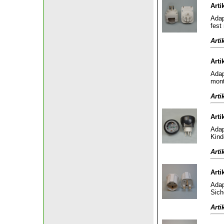
Arti
Adap
fest
Arti
Arti
Adap
mont
Arti
Arti
Adap
Kind
Arti
Arti
Adap
Sich
Arti