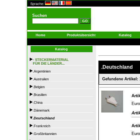
Sprache:
Suchen
Home
Produktübersicht
Katalog
Katalog
-
STECKERMATERIAL
FÜR DIE LÄNDER...
.Deutschland
.Argentinien
Gefundene Artikel: 
.Australien
.Belgien
.Brasilien
Arti
.China
Euro
.Dänemark
Arti
.Deutschland
Arti
.Frankreich
Euro
.Großbritannien