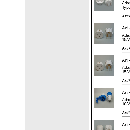
Adap
Type
Arti
Arti
Adap
15A/
Arti
Arti
Adap
15A/
Arti
Arti
Adap
16A/
Arti
Arti