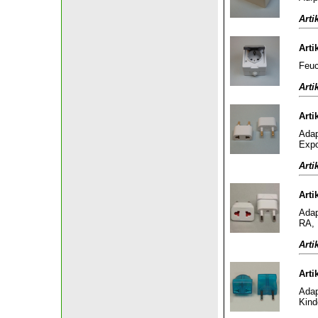
Arti
Arti
Feuc
Arti
Arti
Adap
Expo
Arti
Arti
Adap
RA, 
Arti
Arti
Adap
Kind