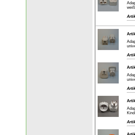
Adap
weiß
Arti
Arti
Adap
univ
Arti
Arti
Adap
univ
Arti
Arti
Adap
Kind
Arti
Arti