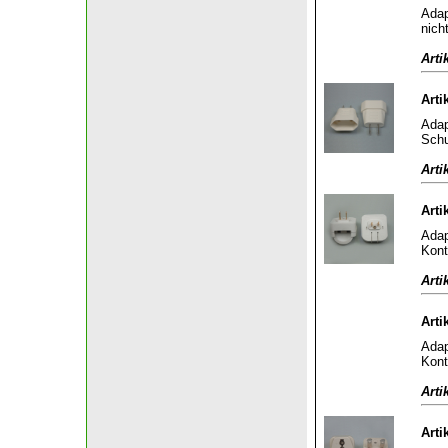
Adap
nich
Arti
Arti
Adap
Schu
Arti
Arti
Adap
Kont
Arti
Arti
Adap
Kont
Arti
Arti