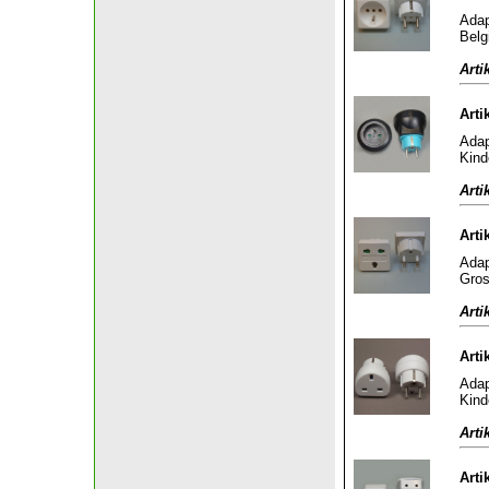
Adap
Belg
Arti
Arti
Adap
Kind
Arti
Arti
Adap
Gros
Arti
Arti
Adap
Kind
Arti
Arti