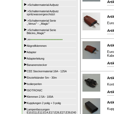
Arti
.»Schaltermaterial Aufputz
.»Schaltermaterial Aufputz
spritzwassergeschützt
Arti
.»Schaltermaterial Serie
Euro
,,Venus" - ,,Magic"
.»Schaltermaterial Serie
Arti
Biticino,,Magic"
.»»
=====================
Arti
Abgreifklemmen
Euro
Adapter
Kabe
Adapterleitung
Arti
Bananenstecker
CEE Steckermaterial 16A - 125A
Einziehbänder 5m - 30m
Arti
Kont
Isolierperlen
ISOTRONIC
Arti
Klemmen 2.5A - 100A
Arti
Kupplungen 2 polig + 3 polig
Kupp
Lampenfassungen
E10,E11,E12,E14,E17,E26,E27,E39,E40