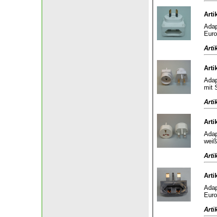
Arti
Adap
Euro
Arti
Arti
Adap
mit 
Arti
Arti
Adap
weiß
Arti
Arti
Adap
Euro
Arti