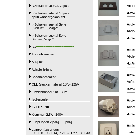
Abdec
.»Schaltermaterial Aufputz
Artik
.»Schaltermaterial Aufputz
spritzwassergeschützt
.»Schaltermaterial Serie
Artik
,,Venus" - ,,Magic"
Abdec
.»Schaltermaterial Serie
Artik
Biticino,,Magic"
.»»
=====================
Artik
Abgreifklemmen
Abdec
Adapter
Artik
Adapterleitung
Artik
Bananenstecker
Aufpu
CEE Steckermaterial 16A - 125A
Artik
Einziehbänder 5m - 30m
Isolierperlen
Artik
Adapt
ISOTRONIC
Artik
Klemmen 2.5A - 100A
Kupplungen 2 polig + 3 polig
Artik
Lampenfassungen
Unter
E10,E11,E12,E14,E17,E26,E27,E39,E40