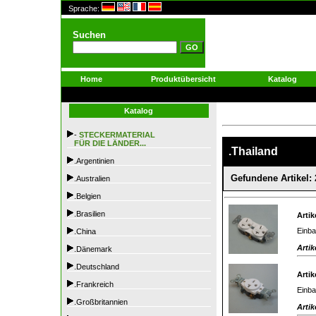
Sprache:
Suchen
Home
Produktübersicht
Katalog
Katalog
-
STECKERMATERIAL
FÜR DIE LÄNDER...
.Thailand
.Argentinien
Gefundene Artikel: 
.Australien
.Belgien
.Brasilien
Artik
Einba
.China
Artik
.Dänemark
.Deutschland
Artik
.Frankreich
Einba
.Großbritannien
Artik