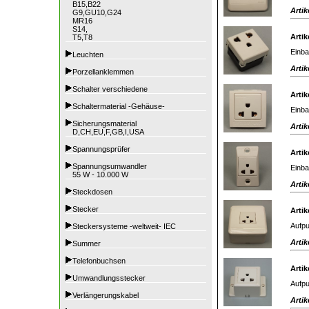
B15,B22
Artik
G9,GU10,G24
MR16
S14,
Artik
T5,T8
Einba
Leuchten
Artik
Porzellanklemmen
Schalter verschiedene
Artik
Schaltermaterial -Gehäuse-
Einba
Sicherungsmaterial
Artik
D,CH,EU,F,GB,I,USA
Spannungsprüfer
Artik
Spannungsumwandler
Einba
55 W - 10.000 W
Artik
Steckdosen
Stecker
Artik
Aufpu
Steckersysteme -weltweit- IEC
Artik
Summer
Telefonbuchsen
Artik
Umwandlungsstecker
Aufpu
Verlängerungskabel
Artik