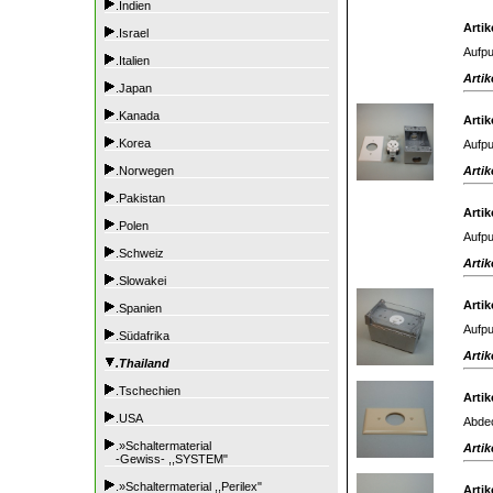
.Indien
Artik
.Israel
Aufpu
.Italien
Artik
.Japan
.Kanada
Artik
.Korea
Aufpu
Artik
.Norwegen
.Pakistan
Artik
.Polen
Aufpu
.Schweiz
Artik
.Slowakei
Artik
.Spanien
Aufpu
.Südafrika
Artik
.Thailand
.Tschechien
Artik
.USA
Abdec
.»Schaltermaterial
Artik
-Gewiss- ,,SYSTEM"
.»Schaltermaterial ,,Perilex"
Artik