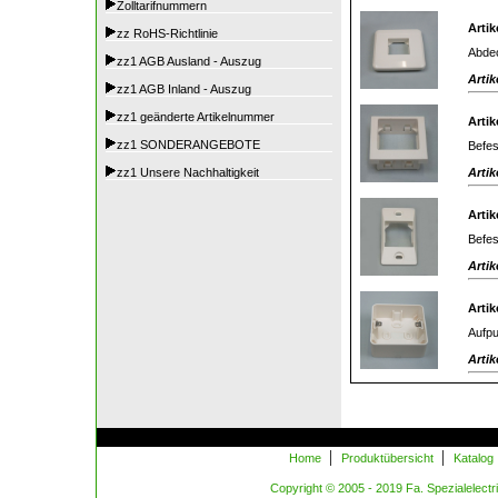
Zolltarifnummern
Artik
zz RoHS-Richtlinie
Abdec
zz1 AGB Ausland - Auszug
Artik
zz1 AGB Inland - Auszug
zz1 geänderte Artikelnummer
Artik
zz1 SONDERANGEBOTE
Befes
Artik
zz1 Unsere Nachhaltigkeit
Artik
Befes
Artik
Artik
Aufpu
Artik
|
|
Home
Produktübersicht
Katalog
Copyright © 2005 - 2019 Fa. Spezialelectric