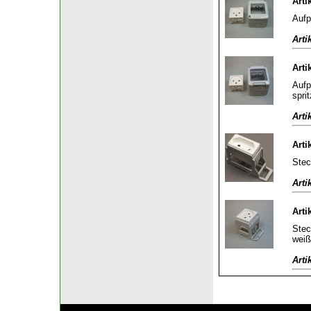
Arti
Aufp
Arti
Arti
Aufp
spri
Arti
Arti
Stec
Arti
Arti
Stec
weiß
Arti