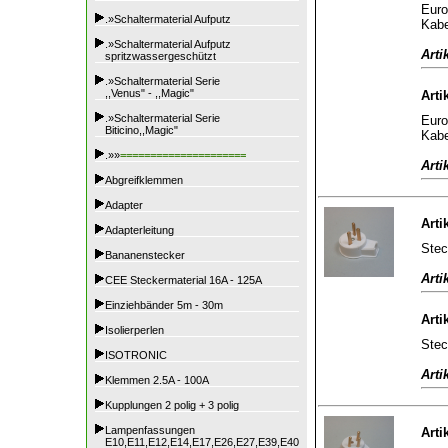
Euro
.»Schaltermaterial Aufputz
Kabe
.»Schaltermaterial Aufputz
Arti
spritzwassergeschützt
.»Schaltermaterial Serie
,,Venus" - ,,Magic"
Arti
.»Schaltermaterial Serie
Euro
Biticino,,Magic"
Kabe
.»»
=====================
Arti
Abgreifklemmen
Adapter
Arti
Adapterleitung
Stec
Bananenstecker
Arti
CEE Steckermaterial 16A - 125A
Einziehbänder 5m - 30m
Arti
Isolierperlen
Stec
ISOTRONIC
Arti
Klemmen 2.5A - 100A
Kupplungen 2 polig + 3 polig
Lampenfassungen
Arti
E10,E11,E12,E14,E17,E26,E27,E39,E40