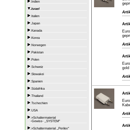
.Indien
gepr
.Israel
Arti
.Italien
.Japan
Arti
.Kanada
Euro
gepr
.Korea
Arti
.Norwegen
.Pakistan
Arti
.Polen
Euro
.Schweiz
gold
.Slowakei
Arti
.Spanien
.Südafrika
Arti
.Thailand
Euro
.Tschechien
Kabe
.USA
Arti
.»Schaltermaterial
-Gewiss- ,,SYSTEM"
Arti
.»Schaltermaterial ,,Perilex"