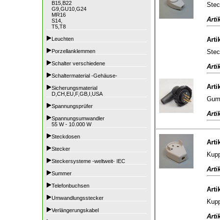
B15,B22
Stec
G9,GU10,G24
MR16
Arti
S14,
T5,T8
Leuchten
Arti
Stec
Porzellanklemmen
Schalter verschiedene
Arti
Schaltermaterial -Gehäuse-
Arti
Sicherungsmaterial
D,CH,EU,F,GB,I,USA
Gumm
Spannungsprüfer
Arti
Spannungsumwandler
55 W - 10.000 W
Steckdosen
Arti
Stecker
Kupp
Steckersysteme -weltweit- IEC
Arti
Summer
Telefonbuchsen
Arti
Umwandlungsstecker
Kupp
Verlängerungskabel
Arti