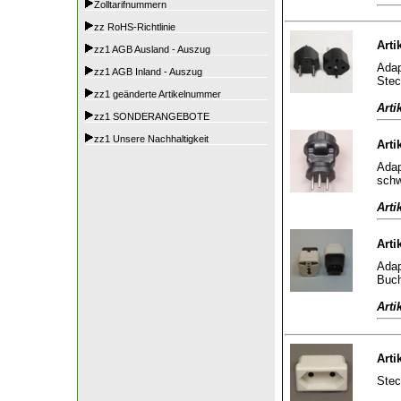
Zolltarifnummern
zz RoHS-Richtlinie
Arti
zz1 AGB Ausland - Auszug
Adap
zz1 AGB Inland - Auszug
Stec
zz1 geänderte Artikelnummer
Arti
zz1 SONDERANGEBOTE
zz1 Unsere Nachhaltigkeit
Arti
Adap
sch
Arti
Arti
Adap
Buch
Arti
Arti
Stec