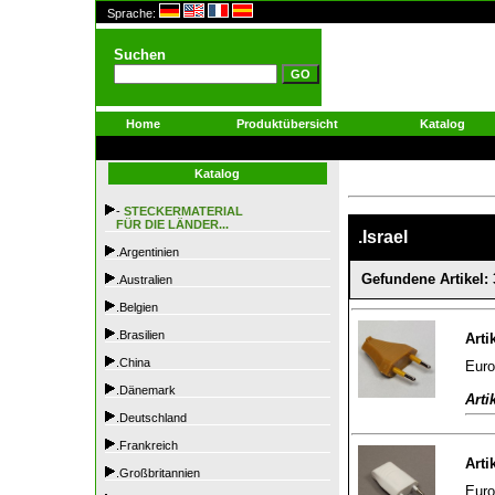
Sprache:
Suchen
Home
Produktübersicht
Katalog
Katalog
-
STECKERMATERIAL
FÜR DIE LÄNDER...
.Israel
.Argentinien
Gefundene Artikel: 
.Australien
.Belgien
.Brasilien
Arti
.China
Euro
.Dänemark
Arti
.Deutschland
.Frankreich
Arti
.Großbritannien
Euro