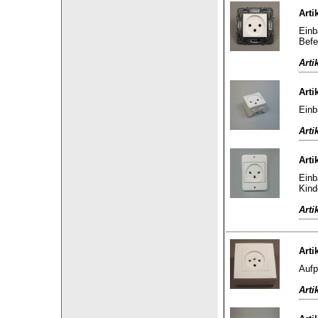
Arti
Einb
Befe
Arti
Arti
Einb
Arti
Arti
Einb
Kind
Arti
Arti
Aufp
Arti