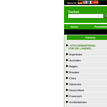
Sprache:
Suchen
Home
Produktüb
Katalog
-
STECKERMATERIAL
FÜR DIE LÄNDER...
.Argentinien
.Australien
.Belgien
.Brasilien
.China
.Dänemark
.Deutschland
.Frankreich
.Großbritannien