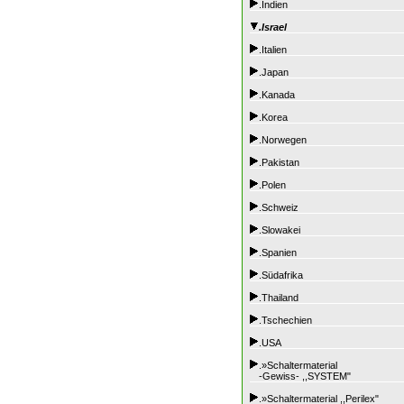
.Indien
.Israel
.Italien
.Japan
.Kanada
.Korea
.Norwegen
.Pakistan
.Polen
.Schweiz
.Slowakei
.Spanien
.Südafrika
.Thailand
.Tschechien
.USA
.»Schaltermaterial
-Gewiss- ,,SYSTEM"
.»Schaltermaterial ,,Perilex"