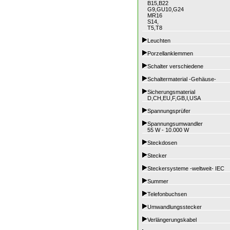
B15,B22
G9,GU10,G24
MR16
S14,
T5,T8
Leuchten
Porzellanklemmen
Schalter verschiedene
Schaltermaterial -Gehäuse-
Sicherungsmaterial
D,CH,EU,F,GB,I,USA
Spannungsprüfer
Spannungsumwandler
55 W - 10.000 W
Steckdosen
Stecker
Steckersysteme -weltweit- IEC
Summer
Telefonbuchsen
Umwandlungsstecker
Verlängerungskabel