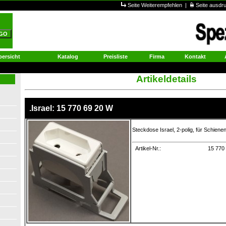
Seite Weiterempfehlen
|
Seite ausd
ersicht
Katalog
Preisliste
Firma
Kontakt
Artikeldetails
.Israel: 15 770 69 20 W
Steckdose Israel, 2-polig, für Schiene
Artikel-Nr.:
15 770