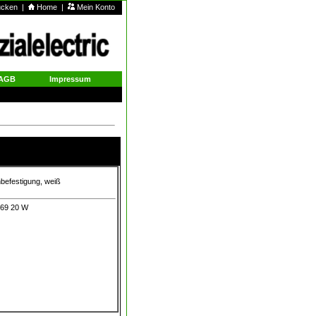
rucken
|
Home
|
Mein Konto
AGB
Impressum
nbefestigung, weiß
 69 20 W