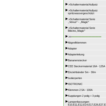
.»Schaltermaterial Aufputz
.»Schaltermaterial Aufputz
spritzwassergeschützt
.»Schaltermaterial Serie
,,Venus" - ,,Magic"
.»Schaltermaterial Serie
Biticino,,Magic"
.»»
=====================
Abgreifklemmen
Adapter
Adapterleitung
Bananenstecker
CEE Steckermaterial 16A - 125A
Einziehbänder 5m - 30m
Isolierperlen
ISOTRONIC
Klemmen 2.5A - 100A
Kupplungen 2 polig + 3 polig
Lampenfassungen
E10,E11,E12,E14,E17,E26,E27,E