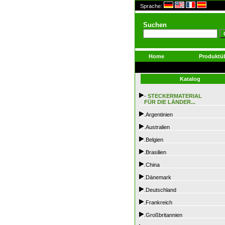
Sprache:
Suchen
Home
Produktüb
Katalog
-
STECKERMATERIAL
FÜR DIE LÄNDER...
.Argentinien
.Australien
.Belgien
.Brasilien
.China
.Dänemark
.Deutschland
.Frankreich
.Großbritannien