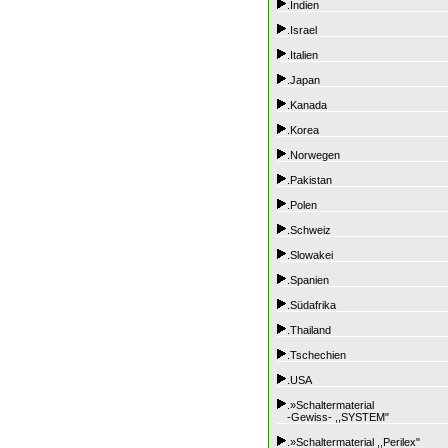
.Indien
.Israel
.Italien
.Japan
.Kanada
.Korea
.Norwegen
.Pakistan
.Polen
.Schweiz
.Slowakei
.Spanien
.Südafrika
.Thailand
.Tschechien
.USA
.»Schaltermaterial
-Gewiss- ,,SYSTEM"
.»Schaltermaterial ,,Perilex"