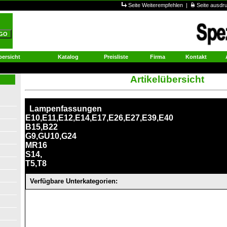
Seite Weiterempfehlen
|
Seite ausd
ersicht
Katalog
Preisliste
Firma
Kontakt
Artikelübersicht
Lampenfassungen
E10,E11,E12,E14,E17,E26,E27,E39,E40
B15,B22
G9,GU10,G24
MR16
S14,
T5,T8
Verfügbare Unterkategorien: