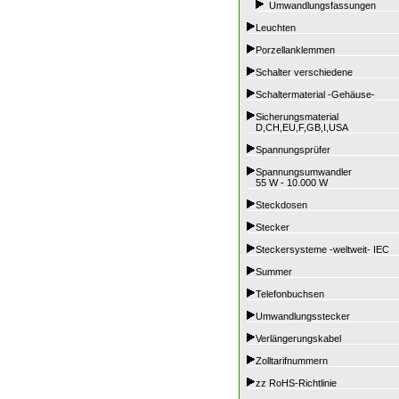
Umwandlungsfassungen
Leuchten
Porzellanklemmen
Schalter verschiedene
Schaltermaterial -Gehäuse-
Sicherungsmaterial
D,CH,EU,F,GB,I,USA
Spannungsprüfer
Spannungsumwandler
55 W - 10.000 W
Steckdosen
Stecker
Steckersysteme -weltweit- IEC
Summer
Telefonbuchsen
Umwandlungsstecker
Verlängerungskabel
Zolltarifnummern
zz RoHS-Richtlinie