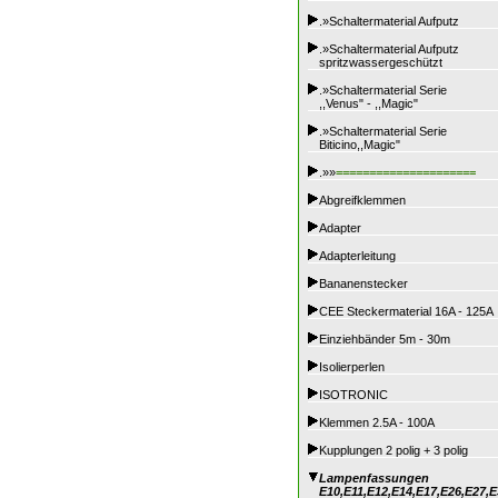
.»Schaltermaterial Aufputz
.»Schaltermaterial Aufputz
spritzwassergeschützt
.»Schaltermaterial Serie
,,Venus" - ,,Magic"
.»Schaltermaterial Serie
Biticino,,Magic"
.»»
=====================
Abgreifklemmen
Adapter
Adapterleitung
Bananenstecker
CEE Steckermaterial 16A - 125A
Einziehbänder 5m - 30m
Isolierperlen
ISOTRONIC
Klemmen 2.5A - 100A
Kupplungen 2 polig + 3 polig
Lampenfassungen
E10,E11,E12,E14,E17,E26,E27,E