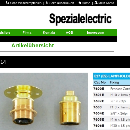
Seite Weiterempfehlen
|
Seite ausdrucken
|
Home
|
Mein Konto
eisliste
Firma
Kontakt
AGB
Impressum
Artikelübersicht
E14