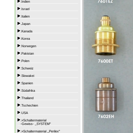
.Indien
.Israel
.Italien
.Japan
.Kanada
.Korea
.Norwegen
.Pakistan
.Polen
.Schweiz
.Slowakei
.Spanien
.Südafrika
.Thailand
.Tschechien
.USA
.»Schaltermaterial
-Gewiss- ,,SYSTEM"
.»Schaltermaterial ,,Perilex"