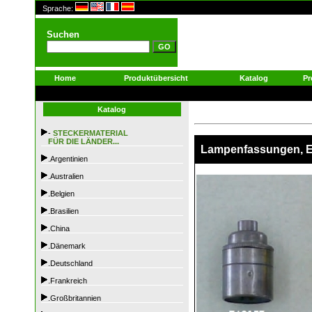
Sprache:
Suchen
Home
Produktübersicht
Katalog
Pr
Katalog
-
STECKERMATERIAL
FÜR DIE LÄNDER...
Lampenfassungen, 
.Argentinien
.Australien
.Belgien
.Brasilien
.China
.Dänemark
.Deutschland
.Frankreich
.Großbritannien