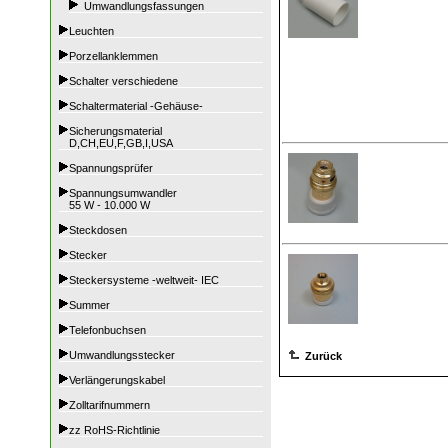
Umwandlungsfassungen
Leuchten
Porzellanklemmen
Schalter verschiedene
Schaltermaterial -Gehäuse-
Sicherungsmaterial
D,CH,EU,F,GB,I,USA
Spannungsprüfer
Spannungsumwandler
55 W - 10.000 W
Steckdosen
Stecker
Steckersysteme -weltweit- IEC
Summer
Telefonbuchsen
Umwandlungsstecker
Zurück
Verlängerungskabel
Zolltarifnummern
zz RoHS-Richtlinie