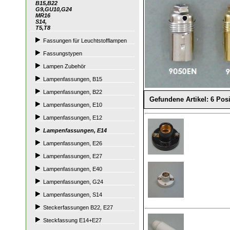
B15,B22
G9,GU10,G24
MR16
S14,
T5,T8
Fassungen für Leuchtstofflampen
Fassungstypen
Lampen Zubehör
Lampenfassungen, B15
Lampenfassungen, B22
Gefundene Artikel: 6 Pos
Lampenfassungen, E10
Lampenfassungen, E12
Lampenfassungen, E14
Lampenfassungen, E26
Lampenfassungen, E27
Lampenfassungen, E40
Lampenfassungen, G24
Lampenfassungen, S14
Steckerfassungen B22, E27
Steckfassung E14+E27