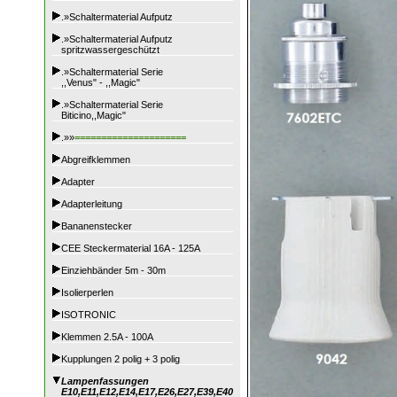
.»Schaltermaterial Aufputz
.»Schaltermaterial Aufputz
spritzwassergeschützt
.»Schaltermaterial Serie
,,Venus" - ,,Magic"
.»Schaltermaterial Serie
Biticino,,Magic"
.»»
=====================
Abgreifklemmen
Adapter
Adapterleitung
Bananenstecker
CEE Steckermaterial 16A - 125A
Einziehbänder 5m - 30m
Isolierperlen
ISOTRONIC
Klemmen 2.5A - 100A
Kupplungen 2 polig + 3 polig
Lampenfassungen
E10,E11,E12,E14,E17,E26,E27,E39,E40