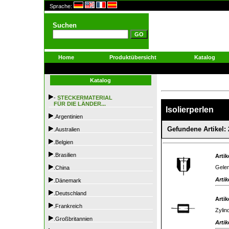
Sprache:
Suchen
Home
Produktübersicht
Katalog
Katalog
-
STECKERMATERIAL
FÜR DIE LÄNDER...
Isolierperlen
.Argentinien
Gefundene Artikel: 
.Australien
.Belgien
.Brasilien
Artik
Gelen
.China
Artik
.Dänemark
.Deutschland
Artik
.Frankreich
Zylin
.Großbritannien
Artik