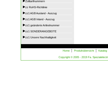
Zolltarifnummern
zz RoHS-Richtlinie
zz1 AGB Ausland - Auszug
zz1 AGB Inland - Auszug
zz1 geänderte Artikelnummer
zz1 SONDERANGEBOTE
zz1 Unsere Nachhaltigkeit
|
|
Home
Produktübersicht
Katalog
Copyright © 2005 - 2019 Fa. Spezialelectric