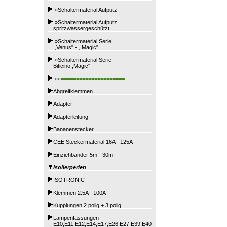
.»Schaltermaterial Aufputz
.»Schaltermaterial Aufputz
spritzwassergeschützt
.»Schaltermaterial Serie
,,Venus" - ,,Magic"
.»Schaltermaterial Serie
Biticino,,Magic"
.»»
=====================
Abgreifklemmen
Adapter
Adapterleitung
Bananenstecker
CEE Steckermaterial 16A - 125A
Einziehbänder 5m - 30m
Isolierperlen
ISOTRONIC
Klemmen 2.5A - 100A
Kupplungen 2 polig + 3 polig
Lampenfassungen
E10,E11,E12,E14,E17,E26,E27,E39,E40