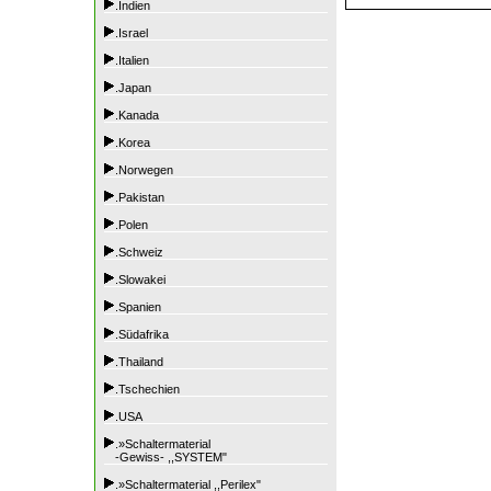
.Indien
.Israel
.Italien
.Japan
.Kanada
.Korea
.Norwegen
.Pakistan
.Polen
.Schweiz
.Slowakei
.Spanien
.Südafrika
.Thailand
.Tschechien
.USA
.»Schaltermaterial
-Gewiss- ,,SYSTEM"
.»Schaltermaterial ,,Perilex"