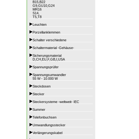
B15,B22
G9,GU10,G24
MR16
S14,
T5,T8
Leuchten
Porzellanklemmen
Schalter verschiedene
Schaltermaterial -Gehäuse-
Sicherungsmaterial
D,CH,EU,F,GB,I,USA
Spannungsprüfer
Spannungsumwandler
55 W - 10.000 W
Steckdosen
Stecker
Steckersysteme -weltweit- IEC
Summer
Telefonbuchsen
Umwandlungsstecker
Verlängerungskabel