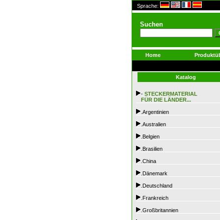
Sprache:
Suchen
Home
Produktüb
Katalog
-
STECKERMATERIAL
FÜR DIE LÄNDER...
.Argentinien
.Australien
.Belgien
.Brasilien
.China
.Dänemark
.Deutschland
.Frankreich
.Großbritannien