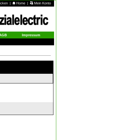
rucken
|
Home
|
Mein Konto
AGB
Impressum