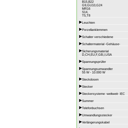
B15,B22
G9,GU10,G24
MR16
S14,
T5,T8
Leuchten
Porzellanklemmen
Schalter verschiedene
Schaltermaterial -Gehäuse-
Sicherungsmaterial
D,CH,EU,F,GB,I,USA
Spannungsprüfer
Spannungsumwandler
55 W - 10.000 W
Steckdosen
Stecker
Steckersysteme -weltweit- IEC
Summer
Telefonbuchsen
Umwandlungsstecker
Verlängerungskabel