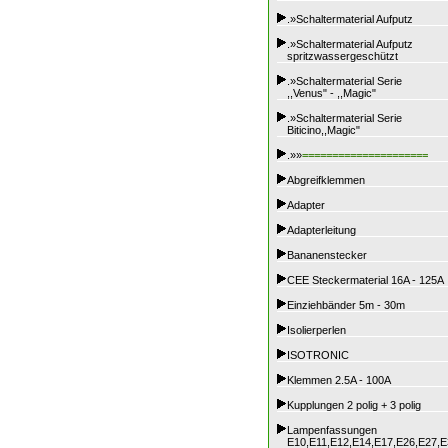
.»Schaltermaterial Aufputz
.»Schaltermaterial Aufputz
spritzwassergeschützt
.»Schaltermaterial Serie
,,Venus" - ,,Magic"
.»Schaltermaterial Serie
Biticino,,Magic"
.»»
=====================
Abgreifklemmen
Adapter
Adapterleitung
Bananenstecker
CEE Steckermaterial 16A - 125A
Einziehbänder 5m - 30m
Isolierperlen
ISOTRONIC
Klemmen 2.5A - 100A
Kupplungen 2 polig + 3 polig
Lampenfassungen
E10,E11,E12,E14,E17,E26,E27,E