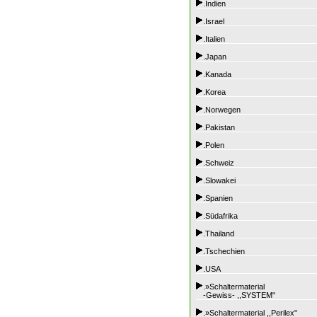
.Indien
.Israel
.Italien
.Japan
.Kanada
.Korea
.Norwegen
.Pakistan
.Polen
.Schweiz
.Slowakei
.Spanien
.Südafrika
.Thailand
.Tschechien
.USA
.»Schaltermaterial
-Gewiss- ,,SYSTEM"
.»Schaltermaterial ,,Perilex"