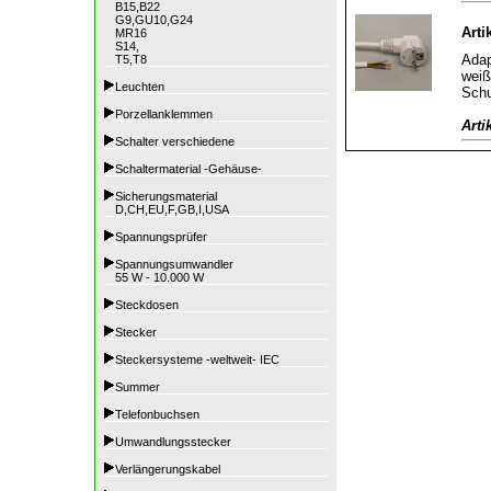
B15,B22
G9,GU10,G24
Arti
MR16
S14,
Adap
T5,T8
weiß
Leuchten
Schu
Porzellanklemmen
Arti
Schalter verschiedene
Schaltermaterial -Gehäuse-
Sicherungsmaterial
D,CH,EU,F,GB,I,USA
Spannungsprüfer
Spannungsumwandler
55 W - 10.000 W
Steckdosen
Stecker
Steckersysteme -weltweit- IEC
Summer
Telefonbuchsen
Umwandlungsstecker
Verlängerungskabel