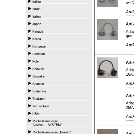
.Indien
weiß
.Israel
Arti
.Italien
Arti
.Japan
Adap
.Kanada
grau
.Korea
Arti
.Norwegen
.Pakistan
.Polen
Arti
.Schweiz
Adap
10A,
.Slowakei
Arti
.Spanien
.Südafrika
Arti
.Thailand
Adap
.Tschechien
250V
.USA
Arti
.»Schaltermaterial
-Gewiss- ,,SYSTEM"
.»Schaltermaterial ,,Perilex"
Arti