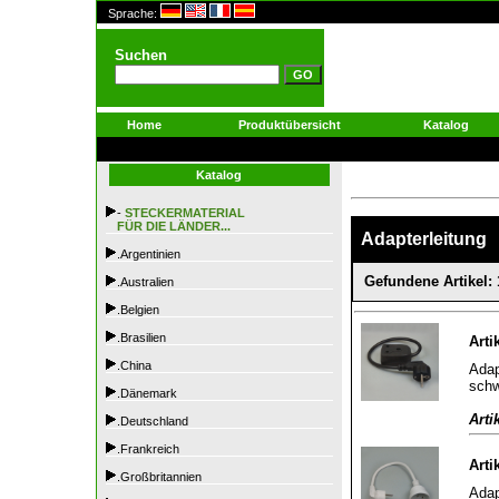
Sprache:
Suchen
Home
Produktübersicht
Katalog
Katalog
-
STECKERMATERIAL
FÜR DIE LÄNDER...
Adapterleitung
.Argentinien
Gefundene Artikel: 
.Australien
.Belgien
.Brasilien
Arti
.China
Adap
sch
.Dänemark
Arti
.Deutschland
.Frankreich
Arti
.Großbritannien
Adap