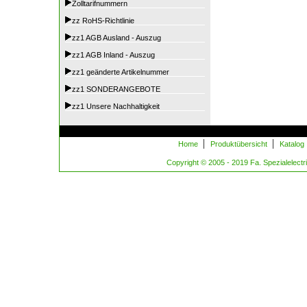
Zolltarifnummern
zz RoHS-Richtlinie
zz1 AGB Ausland - Auszug
zz1 AGB Inland - Auszug
zz1 geänderte Artikelnummer
zz1 SONDERANGEBOTE
zz1 Unsere Nachhaltigkeit
|
|
Home
Produktübersicht
Katalog
Copyright © 2005 - 2019 Fa. Spezialelectric