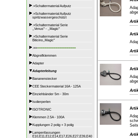
.»Schaltermaterial Aufputz
Adap
abge
.»Schaltermaterial Aufputz
spritzwassergeschützt
Arti
.»Schaltermaterial Serie
,,Venus" - ,,Magic"
Arti
.»Schaltermaterial Serie
Biticino,,Magic"
Adap
.»»
=====================
Arti
Abgreifklemmen
Adapter
Arti
Adapterleitung
Adap
Bananenstecker
abge
CEE Steckermaterial 16A - 125A
Arti
Einziehbänder 5m - 30m
Isolierperlen
Arti
ISOTRONIC
Adap
Klemmen 2.5A - 100A
schw
Seit
Kupplungen 2 polig + 3 polig
Lampenfassungen
Arti
E10,E11,E12,E14,E17,E26,E27,E39,E40