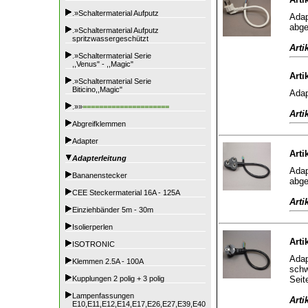
.»Schaltermaterial Aufputz
Adap
abge
.»Schaltermaterial Aufputz
spritzwassergeschützt
Arti
.»Schaltermaterial Serie
,,Venus" - ,,Magic"
Arti
.»Schaltermaterial Serie
Biticino,,Magic"
Adap
.»»
=====================
Arti
Abgreifklemmen
Adapter
Arti
Adapterleitung
Adap
Bananenstecker
abge
CEE Steckermaterial 16A - 125A
Arti
Einziehbänder 5m - 30m
Isolierperlen
Arti
ISOTRONIC
Adap
Klemmen 2.5A - 100A
schw
Seit
Kupplungen 2 polig + 3 polig
Lampenfassungen
Arti
E10,E11,E12,E14,E17,E26,E27,E39,E40