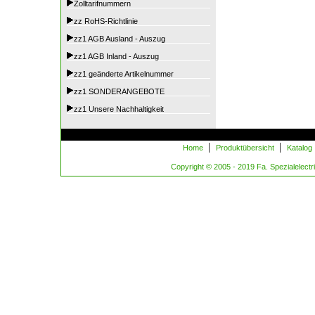
Zolltarifnummern
zz RoHS-Richtlinie
zz1 AGB Ausland - Auszug
zz1 AGB Inland - Auszug
zz1 geänderte Artikelnummer
zz1 SONDERANGEBOTE
zz1 Unsere Nachhaltigkeit
|
|
Home
Produktübersicht
Katalog
Copyright © 2005 - 2019 Fa. Spezialelectric