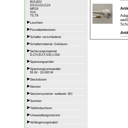
B15,B22
G9,GU10,G24
Arti
MR16
S14,
Adap
T5,T8
weiß
Leuchten
Schu
Porzellanklemmen
Arti
Schalter verschiedene
Schaltermaterial -Gehäuse-
Sicherungsmaterial
D,CH,EU,F,GB,I,USA
Spannungsprüfer
Spannungsumwandler
55 W - 10.000 W
Steckdosen
Stecker
Steckersysteme -weltweit- IEC
Summer
Telefonbuchsen
Umwandlungsstecker
Verlängerungskabel