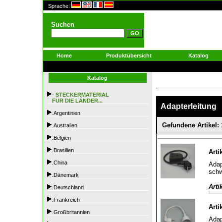
Sprache:
Suchen
Home
Produktübersicht
Katalog
Katalog
-
STECKERMATERIAL
FÜR DIE LÄNDER...
Adapterleitung
.Argentinien
Gefundene Artikel: 
.Australien
.Belgien
.Brasilien
Arti
.China
Adap
sch
.Dänemark
Arti
.Deutschland
.Frankreich
Arti
.Großbritannien
Adap