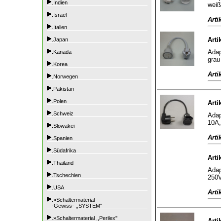
.Indien
weiß
.Israel
Arti
.Italien
Arti
.Japan
Adap
.Kanada
grau
.Korea
Arti
.Norwegen
.Pakistan
.Polen
Arti
.Schweiz
Adap
10A,
.Slowakei
Arti
.Spanien
.Südafrika
Arti
.Thailand
Adap
.Tschechien
250V
.USA
Arti
.»Schaltermaterial
-Gewiss- ,,SYSTEM"
.»Schaltermaterial ,,Perilex"
Arti