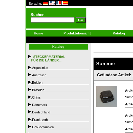
Sprache:
Suchen
Home
Produktübersicht
Katalog
Katalog
-
STECKERMATERIAL
FÜR DIE LÄNDER...
Summer
.Argentinien
Gefundene Artikel: 
.Australien
.Belgien
.Brasilien
Artik
Summ
.China
Artik
.Dänemark
.Deutschland
Artik
.Frankreich
Summe
.Großbritannien
Artik