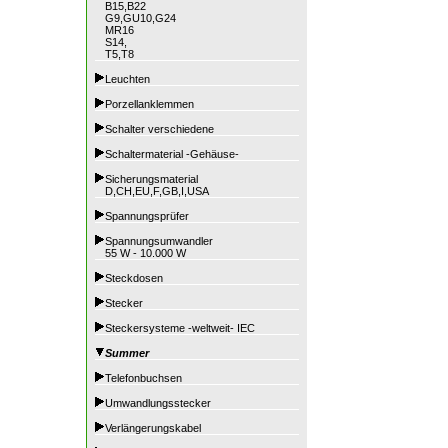
B15,B22
G9,GU10,G24
MR16
S14,
T5,T8
Leuchten
Porzellanklemmen
Schalter verschiedene
Schaltermaterial -Gehäuse-
Sicherungsmaterial
D,CH,EU,F,GB,I,USA
Spannungsprüfer
Spannungsumwandler
55 W - 10.000 W
Steckdosen
Stecker
Steckersysteme -weltweit- IEC
Summer
Telefonbuchsen
Umwandlungsstecker
Verlängerungskabel