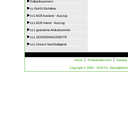
Zolltarifnummern
zz RoHS-Richtlinie
zz1 AGB Ausland - Auszug
zz1 AGB Inland - Auszug
zz1 geänderte Artikelnummer
zz1 SONDERANGEBOTE
zz1 Unsere Nachhaltigkeit
|
|
Home
Produktübersicht
Katalog
Copyright © 2005 - 2019 Fa. Spezialelectric