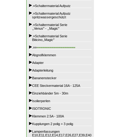
.»Schaltermaterial Aufputz
.»Schaltermaterial Aufputz
spritzwassergeschützt
.»Schaltermaterial Serie
,,Venus" - ,,Magic"
.»Schaltermaterial Serie
Biticino,,Magic"
.»»
=====================
Abgreifklemmen
Adapter
Adapterleitung
Bananenstecker
CEE Steckermaterial 16A - 125A
Einziehbänder 5m - 30m
Isolierperlen
ISOTRONIC
Klemmen 2.5A - 100A
Kupplungen 2 polig + 3 polig
Lampenfassungen
E10,E11,E12,E14,E17,E26,E27,E39,E40