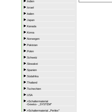
.Indien
.Israel
.Italien
.Japan
.Kanada
.Korea
.Norwegen
.Pakistan
.Polen
.Schweiz
.Slowakei
.Spanien
.Südafrika
.Thailand
.Tschechien
.USA
.»Schaltermaterial
-Gewiss- ,,SYSTEM"
.»Schaltermaterial ,,Perilex"