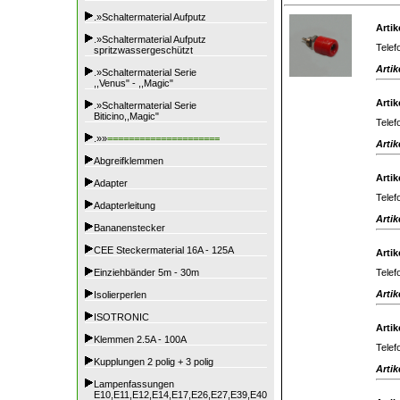
.»Schaltermaterial Aufputz
Artik
.»Schaltermaterial Aufputz
Telef
spritzwassergeschützt
Artik
.»Schaltermaterial Serie
,,Venus" - ,,Magic"
Artik
.»Schaltermaterial Serie
Biticino,,Magic"
Telef
.»»
=====================
Artik
Abgreifklemmen
Artik
Adapter
Telef
Adapterleitung
Artik
Bananenstecker
CEE Steckermaterial 16A - 125A
Artik
Telef
Einziehbänder 5m - 30m
Artik
Isolierperlen
ISOTRONIC
Artik
Klemmen 2.5A - 100A
Telef
Kupplungen 2 polig + 3 polig
Artik
Lampenfassungen
E10,E11,E12,E14,E17,E26,E27,E39,E40