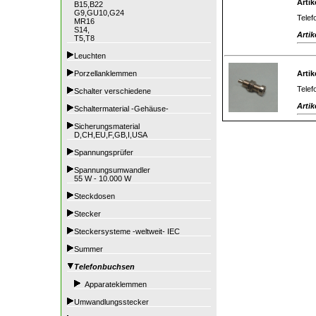
Artik
B15,B22
G9,GU10,G24
Telef
MR16
S14,
Artik
T5,T8
Leuchten
Porzellanklemmen
Artik
Telef
Schalter verschiedene
Artik
Schaltermaterial -Gehäuse-
Sicherungsmaterial
D,CH,EU,F,GB,I,USA
Spannungsprüfer
Spannungsumwandler
55 W - 10.000 W
Steckdosen
Stecker
Steckersysteme -weltweit- IEC
Summer
Telefonbuchsen
Apparateklemmen
Umwandlungsstecker