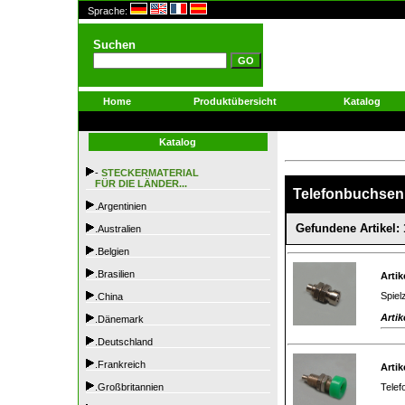
Sprache:
Suchen
Home
Produktübersicht
Katalog
Katalog
-
STECKERMATERIAL
FÜR DIE LÄNDER...
Telefonbuchsen
.Argentinien
Gefundene Artikel: 
.Australien
.Belgien
.Brasilien
Artik
Spiel
.China
Artik
.Dänemark
.Deutschland
.Frankreich
Artik
Telef
.Großbritannien