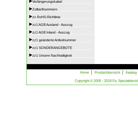
Verlängerungskabel
Zolltarifnummern
zz RoHS-Richtlinie
zz1 AGB Ausland - Auszug
zz1 AGB Inland - Auszug
zz1 geänderte Artikelnummer
zz1 SONDERANGEBOTE
zz1 Unsere Nachhaltigkeit
|
|
Home
Produktübersicht
Katalog
Copyright © 2005 - 2019 Fa. Spezialelectric