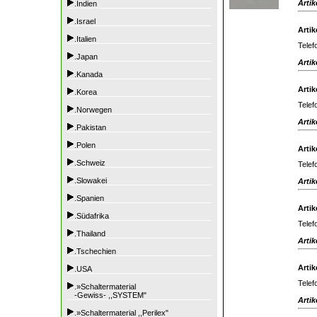
Artik
.Indien
.Israel
Artik
.Italien
Telef
.Japan
Artik
.Kanada
Artik
.Korea
Telef
.Norwegen
Artik
.Pakistan
.Polen
Artik
.Schweiz
Telef
.Slowakei
Artik
.Spanien
Artik
.Südafrika
Telef
.Thailand
Artik
.Tschechien
Artik
.USA
Telef
.»Schaltermaterial
-Gewiss- ,,SYSTEM"
Artik
.»Schaltermaterial ,,Perilex"