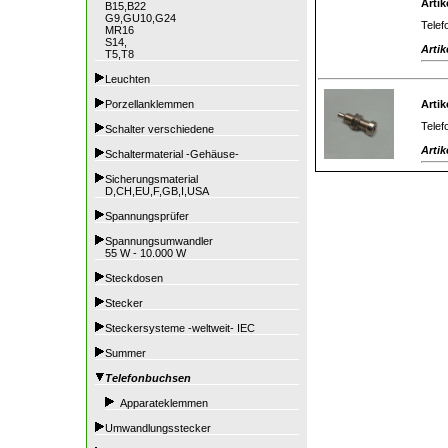
Artik
B15,B22
G9,GU10,G24
Telef
MR16
S14,
Artik
T5,T8
Leuchten
Porzellanklemmen
Artik
Telef
Schalter verschiedene
Artik
Schaltermaterial -Gehäuse-
Sicherungsmaterial
D,CH,EU,F,GB,I,USA
Spannungsprüfer
Spannungsumwandler
55 W - 10.000 W
Steckdosen
Stecker
Steckersysteme -weltweit- IEC
Summer
Telefonbuchsen
Apparateklemmen
Umwandlungsstecker