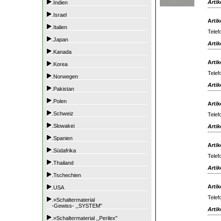
Artik
.Indien
.Israel
Artik
.Italien
Telef
.Japan
Artik
.Kanada
Artik
.Korea
Telef
.Norwegen
Artik
.Pakistan
.Polen
Artik
.Schweiz
Telef
.Slowakei
Artik
.Spanien
Artik
.Südafrika
Telef
.Thailand
Artik
.Tschechien
Artik
.USA
Telef
.»Schaltermaterial
-Gewiss- ,,SYSTEM"
Artik
.»Schaltermaterial ,,Perilex"