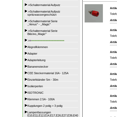
.»Schaltermaterial Aufputz
Artik
.»Schaltermaterial Aufputz
Telef
spritzwassergeschützt
Artik
.»Schaltermaterial Serie
,,Venus" - ,,Magic"
Artik
.»Schaltermaterial Serie
Biticino,,Magic"
Telef
.»»
=====================
Artik
Abgreifklemmen
Artik
Adapter
Telef
Adapterleitung
Artik
Bananenstecker
CEE Steckermaterial 16A - 125A
Artik
Telef
Einziehbänder 5m - 30m
Artik
Isolierperlen
ISOTRONIC
Artik
Klemmen 2.5A - 100A
Telef
Kupplungen 2 polig + 3 polig
Artik
Lampenfassungen
E10,E11,E12,E14,E17,E26,E27,E39,E40