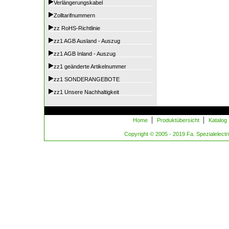
Verlängerungskabel
Zolltarifnummern
zz RoHS-Richtlinie
zz1 AGB Ausland - Auszug
zz1 AGB Inland - Auszug
zz1 geänderte Artikelnummer
zz1 SONDERANGEBOTE
zz1 Unsere Nachhaltigkeit
|
|
Home
Produktübersicht
Katalog
Copyright © 2005 - 2019 Fa. Spezialelectric