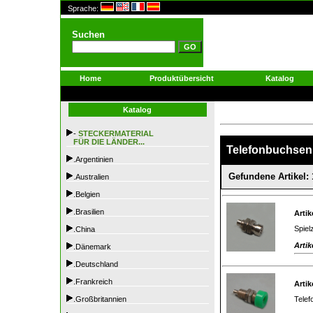
Sprache:
Suchen
Home
Produktübersicht
Katalog
Katalog
-
STECKERMATERIAL
FÜR DIE LÄNDER...
Telefonbuchsen
.Argentinien
Gefundene Artikel: 
.Australien
.Belgien
.Brasilien
Artik
Spiel
.China
Artik
.Dänemark
.Deutschland
.Frankreich
Artik
Telef
.Großbritannien