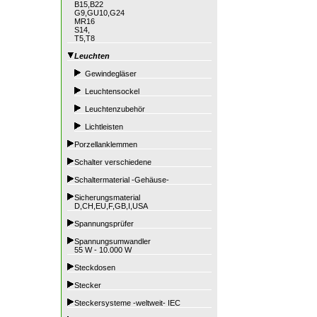
B15,B22
G9,GU10,G24
MR16
S14,
T5,T8
Leuchten
Gewindegläser
Leuchtensockel
Leuchtenzubehör
Lichtleisten
Porzellanklemmen
Schalter verschiedene
Schaltermaterial -Gehäuse-
Sicherungsmaterial
D,CH,EU,F,GB,I,USA
Spannungsprüfer
Spannungsumwandler
55 W - 10.000 W
Steckdosen
Stecker
Steckersysteme -weltweit- IEC