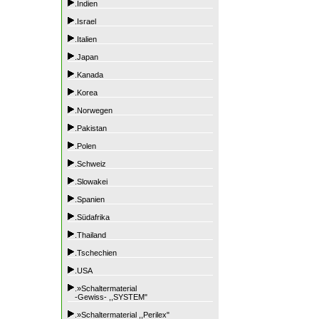
.Indien
.Israel
.Italien
.Japan
.Kanada
.Korea
.Norwegen
.Pakistan
.Polen
.Schweiz
.Slowakei
.Spanien
.Südafrika
.Thailand
.Tschechien
.USA
.»Schaltermaterial
-Gewiss- ,,SYSTEM"
.»Schaltermaterial ,,Perilex"