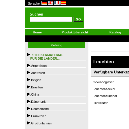
Sprache:
Suchen
Home
Produktübersicht
Katalog
Katalog
-
STECKERMATERIAL
FÜR DIE LÄNDER...
Leuchten
.Argentinien
Verfügbare Unterkat
.Australien
.Belgien
Gewindegläser
.Brasilien
Leuchtensockel
.China
Leuchtenzubehör
.Dänemark
Lichtleisten
.Deutschland
.Frankreich
.Großbritannien