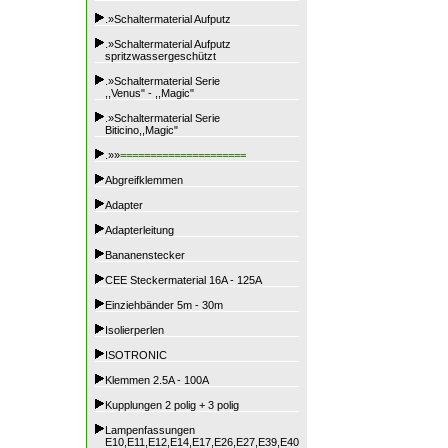
.»Schaltermaterial Aufputz
.»Schaltermaterial Aufputz
spritzwassergeschützt
.»Schaltermaterial Serie
,,Venus" - ,,Magic"
.»Schaltermaterial Serie
Biticino,,Magic"
.»»
=====================
Abgreifklemmen
Adapter
Adapterleitung
Bananenstecker
CEE Steckermaterial 16A - 125A
Einziehbänder 5m - 30m
Isolierperlen
ISOTRONIC
Klemmen 2.5A - 100A
Kupplungen 2 polig + 3 polig
Lampenfassungen
E10,E11,E12,E14,E17,E26,E27,E39,E40