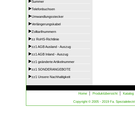
Summer
Telefonbuchsen
Umwandlungsstecker
Verlängerungskabel
Zolltarifnummern
zz RoHS-Richtlinie
zz1 AGB Ausland - Auszug
zz1 AGB Inland - Auszug
zz1 geänderte Artikelnummer
zz1 SONDERANGEBOTE
zz1 Unsere Nachhaltigkeit
|
|
Home
Produktübersicht
Katalog
Copyright © 2005 - 2019 Fa. Spezialelectric