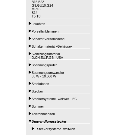
B15,B22
G9,GU10,G24
MR16
S14,
T5,T8
Leuchten
Porzellanklemmen
Schalter verschiedene
Schaltermaterial -Gehäuse-
Sicherungsmaterial
D,CH,EU,F,GB,I,USA
Spannungsprüfer
Spannungsumwandler
55 W - 10.000 W
Steckdosen
Stecker
Steckersysteme -weltweit- IEC
Summer
Telefonbuchsen
Umwandlungsstecker
.Steckersysteme -weltweit-