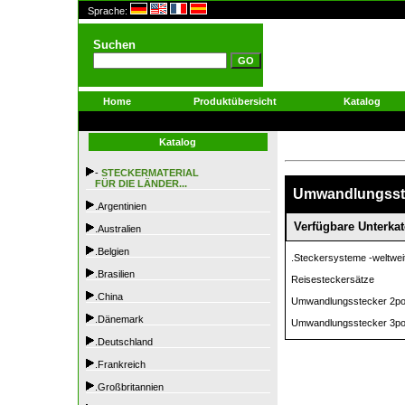
Sprache:
Suchen
Home
Produktübersicht
Katalog
Katalog
-
STECKERMATERIAL
FÜR DIE LÄNDER...
Umwandlungsst
.Argentinien
Verfügbare Unterkat
.Australien
.Belgien
.Steckersysteme -weltwei
.Brasilien
Reisesteckersätze
.China
Umwandlungsstecker 2pol
.Dänemark
Umwandlungsstecker 3pol
.Deutschland
.Frankreich
.Großbritannien