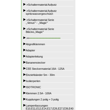
.»Schaltermaterial Aufputz
.»Schaltermaterial Aufputz
spritzwassergeschützt
.»Schaltermaterial Serie
,,Venus" - ,,Magic"
.»Schaltermaterial Serie
Biticino,,Magic"
.»»
=====================
Abgreifklemmen
Adapter
Adapterleitung
Bananenstecker
CEE Steckermaterial 16A - 125A
Einziehbänder 5m - 30m
Isolierperlen
ISOTRONIC
Klemmen 2.5A - 100A
Kupplungen 2 polig + 3 polig
Lampenfassungen
E10,E11,E12,E14,E17,E26,E27,E39,E40