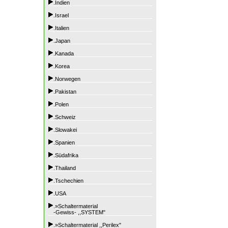
.Indien
.Israel
.Italien
.Japan
.Kanada
.Korea
.Norwegen
.Pakistan
.Polen
.Schweiz
.Slowakei
.Spanien
.Südafrika
.Thailand
.Tschechien
.USA
.»Schaltermaterial
-Gewiss- ,,SYSTEM"
.»Schaltermaterial ,,Perilex"