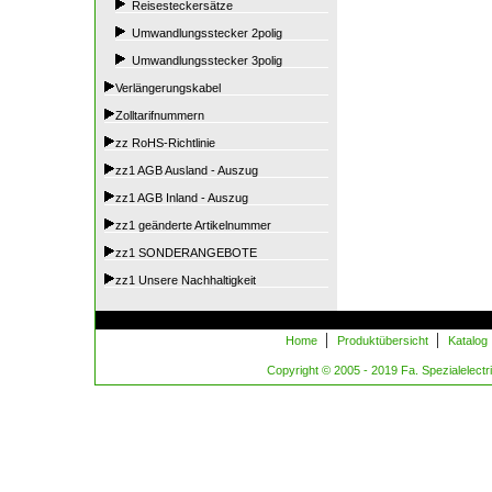
Reisesteckersätze
Umwandlungsstecker 2polig
Umwandlungsstecker 3polig
Verlängerungskabel
Zolltarifnummern
zz RoHS-Richtlinie
zz1 AGB Ausland - Auszug
zz1 AGB Inland - Auszug
zz1 geänderte Artikelnummer
zz1 SONDERANGEBOTE
zz1 Unsere Nachhaltigkeit
|
|
Home
Produktübersicht
Katalog
Copyright © 2005 - 2019 Fa. Spezialelectric