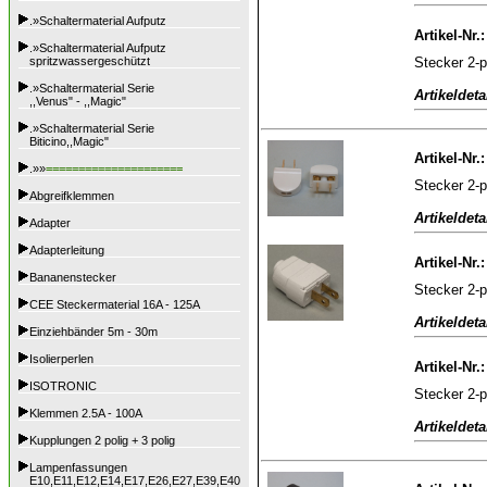
.»Schaltermaterial Aufputz
Artikel-Nr.
.»Schaltermaterial Aufputz
Stecker 2-
spritzwassergeschützt
.»Schaltermaterial Serie
Artikeldeta
,,Venus" - ,,Magic"
.»Schaltermaterial Serie
Biticino,,Magic"
Artikel-Nr.
.»»
=====================
Stecker 2-p
Abgreifklemmen
Artikeldeta
Adapter
Adapterleitung
Artikel-Nr.
Bananenstecker
Stecker 2-p
CEE Steckermaterial 16A - 125A
Artikeldeta
Einziehbänder 5m - 30m
Isolierperlen
Artikel-Nr.
ISOTRONIC
Stecker 2-po
Klemmen 2.5A - 100A
Artikeldeta
Kupplungen 2 polig + 3 polig
Lampenfassungen
E10,E11,E12,E14,E17,E26,E27,E39,E40