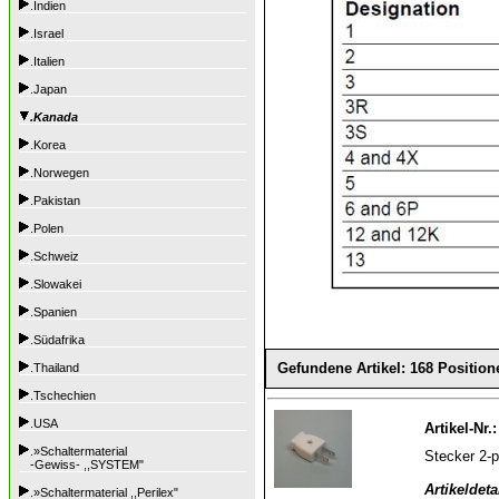
.Indien
.Israel
.Italien
.Japan
.Kanada
.Korea
.Norwegen
.Pakistan
.Polen
.Schweiz
.Slowakei
.Spanien
.Südafrika
Gefundene Artikel: 168 Position
.Thailand
.Tschechien
.USA
Artikel-Nr.
.»Schaltermaterial
Stecker 2-
-Gewiss- ,,SYSTEM"
Artikeldeta
.»Schaltermaterial ,,Perilex"