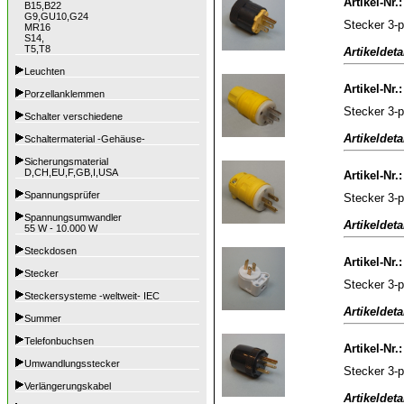
Artikel-Nr.
B15,B22
G9,GU10,G24
Stecker 3-
MR16
S14,
T5,T8
Artikeldeta
Leuchten
Artikel-Nr.
Porzellanklemmen
Stecker 3-p
Schalter verschiedene
Artikeldeta
Schaltermaterial -Gehäuse-
Sicherungsmaterial
D,CH,EU,F,GB,I,USA
Artikel-Nr.
Spannungsprüfer
Stecker 3-
Spannungsumwandler
Artikeldeta
55 W - 10.000 W
Steckdosen
Artikel-Nr.
Stecker
Stecker 3-p
Steckersysteme -weltweit- IEC
Artikeldeta
Summer
Telefonbuchsen
Artikel-Nr.
Umwandlungsstecker
Stecker 3-
Verlängerungskabel
Artikeldeta