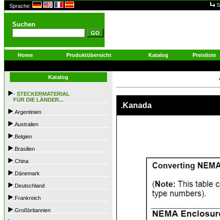
S
Sprache:
Suchen
Home
Produktübersicht
Katalog
Preisliste
Katalog
-
STECKERMATERIAL
FÜR DIE LÄNDER...
.Kanada
.Argentinien
.Australien
.Belgien
.Brasilien
.China
.Dänemark
.Deutschland
.Frankreich
.Großbritannien