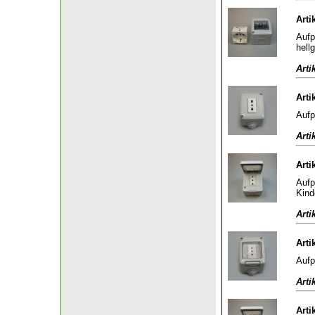
Arti
Aufp
hell
Arti
Arti
Aufp
Arti
Arti
Aufp
Kind
Arti
Arti
Aufp
Arti
Arti