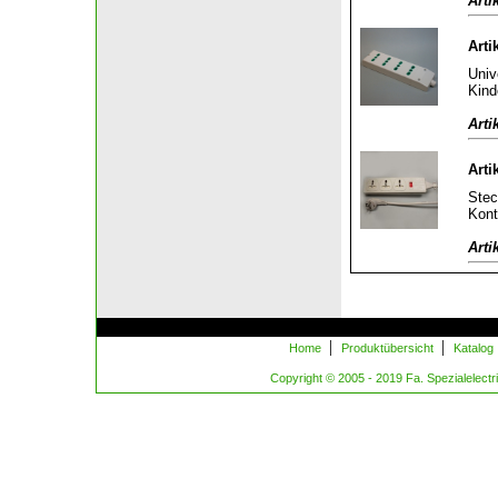
Arti
Arti
Univ
Kind
Arti
Arti
Stec
Kont
Arti
|
|
Home
Produktübersicht
Katalog
Copyright © 2005 - 2019 Fa. Spezialelectric