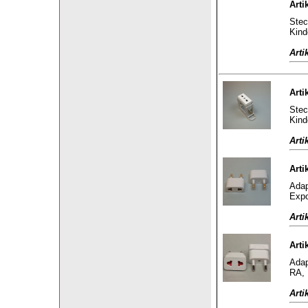
Arti
Stec
Kind
Arti
Arti
Stec
Kind
Arti
Arti
Adap
Expo
Arti
Arti
Adap
RA, 
Arti