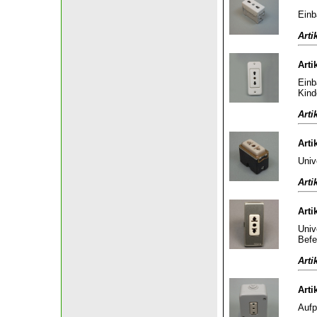
Einb
Arti
Arti
Einb
Kind
Arti
Arti
Univ
Arti
Arti
Univ
Befe
Arti
Arti
Aufp