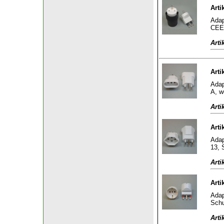
Arti
Adap
CEE 
Arti
Arti
Adap
A, w
Arti
Arti
Adap
13, S
Arti
Arti
Adap
Schu
Arti