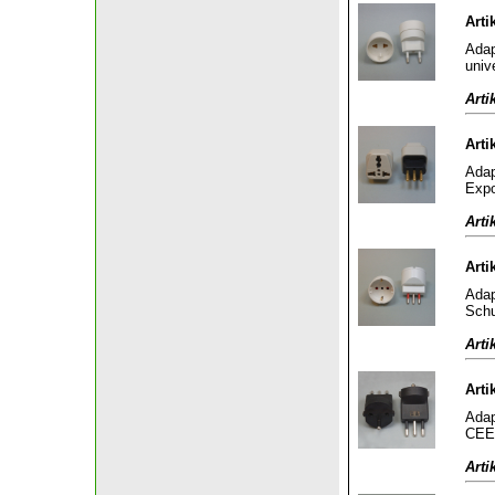
Arti
Adap
univ
Arti
Arti
Adap
Expo
Arti
Arti
Adap
Schu
Arti
Arti
Adap
CEE 
Arti