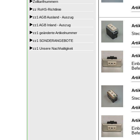
Zolltarifnummern
Arti
zz RoHS-Richtlinie
zz1 AGB Ausland - Auszug
zz1 AGB Inland - Auszug
Arti
zz1 geänderte Artikelnummer
Stec
zz1 SONDERANGEBOTE
Arti
zz1 Unsere Nachhaltigkeit
Arti
Einb
Befe
Arti
Arti
Stec
Arti
Arti
Einb
Befe