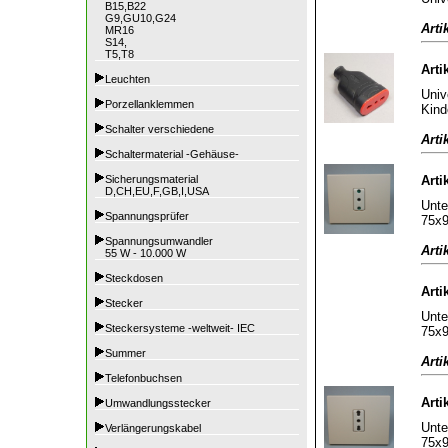
B15,B22
G9,GU10,G24
Arti
MR16
S14,
T5,T8
Arti
Leuchten
Univ
Porzellanklemmen
Kind
Schalter verschiedene
Arti
Schaltermaterial -Gehäuse-
Sicherungsmaterial
Arti
D,CH,EU,F,GB,I,USA
Unte
Spannungsprüfer
75x
Spannungsumwandler
Arti
55 W - 10.000 W
Steckdosen
Arti
Stecker
Unte
Steckersysteme -weltweit- IEC
75x
Summer
Arti
Telefonbuchsen
Arti
Umwandlungsstecker
Unte
Verlängerungskabel
75x