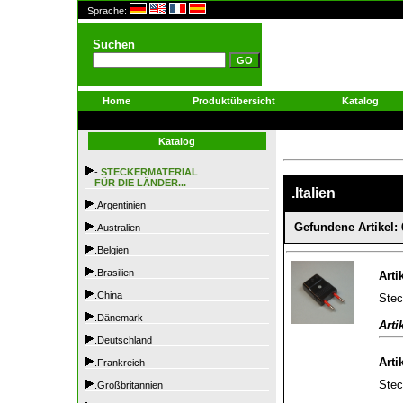
Sprache:
Suchen
Home
Produktübersicht
Katalog
Katalog
-
STECKERMATERIAL
FÜR DIE LÄNDER...
.Italien
.Argentinien
Gefundene Artikel: 
.Australien
.Belgien
.Brasilien
Arti
.China
Stec
.Dänemark
Arti
.Deutschland
Arti
.Frankreich
Stec
.Großbritannien