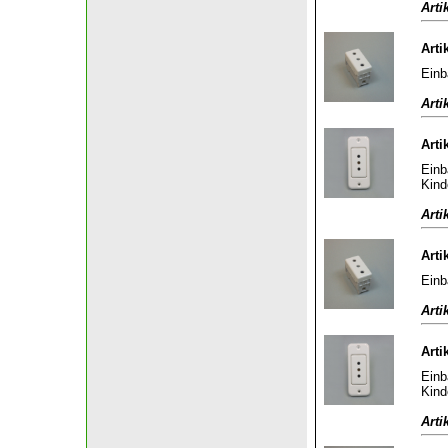
Arti
Arti
Einb
Arti
Arti
Einb
Kind
Arti
Arti
Einb
Arti
Arti
Einb
Kind
Arti