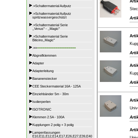
Arti
.»Schaltermaterial Aufputz
Stec
.»Schaltermaterial Aufputz
spritzwassergeschützt
Arti
.»Schaltermaterial Serie
,,Venus" - ,,Magic"
Arti
.»Schaltermaterial Serie
Biticino,,Magic"
Kupp
.»»
=====================
Arti
Abgreifklemmen
Adapter
Arti
Adapterleitung
Kupp
Bananenstecker
Arti
CEE Steckermaterial 16A - 125A
Einziehbänder 5m - 30m
Arti
Isolierperlen
Univ
ISOTRONIC
Arti
Klemmen 2.5A - 100A
Kupplungen 2 polig + 3 polig
Arti
Lampenfassungen
E10,E11,E12,E14,E17,E26,E27,E39,E40
Univ