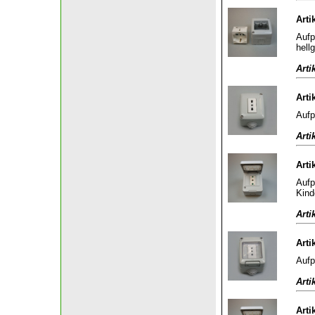
Arti
Aufp
hell
Arti
Arti
Aufp
Arti
Arti
Aufp
Kind
Arti
Arti
Aufp
Arti
Arti