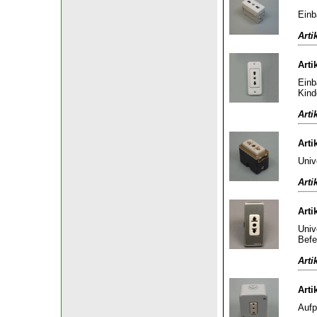
Einb
Arti
Arti
Einb
Kind
Arti
Arti
Univ
Arti
Arti
Univ
Befe
Arti
Arti
Aufp