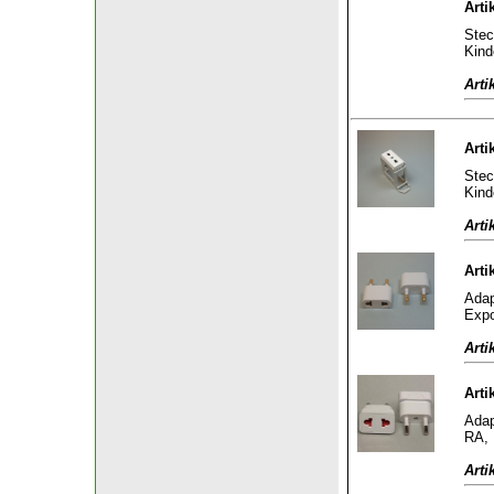
Arti
Stec
Kind
Arti
Arti
Stec
Kind
Arti
Arti
Adap
Expo
Arti
Arti
Adap
RA, 
Arti