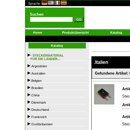
Sprache:
Suchen
Home
Produktübersicht
Katalog
Katalog
-
STECKERMATERIAL
FÜR DIE LÄNDER...
.Italien
.Argentinien
Gefundene Artikel: 
.Australien
.Belgien
.Brasilien
Arti
.China
Stec
.Dänemark
Arti
.Deutschland
Arti
.Frankreich
Stec
.Großbritannien