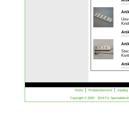
Arti
Arti
Univ
Kind
Arti
Arti
Stec
Kont
Arti
|
|
Home
Produktübersicht
Katalog
Copyright © 2005 - 2019 Fa. Spezialelectric