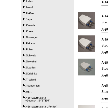
.Indien
Arti
.Israel
.Italien
Arti
.Japan
Stec
.Kanada
Arti
.Korea
.Norwegen
Arti
.Pakistan
Stec
.Polen
Arti
.Schweiz
.Slowakei
Arti
.Spanien
Stec
.Südafrika
Arti
.Thailand
Arti
.Tschechien
Stec
.USA
.»Schaltermaterial
Arti
-Gewiss- ,,SYSTEM"
.»Schaltermaterial ,,Perilex"