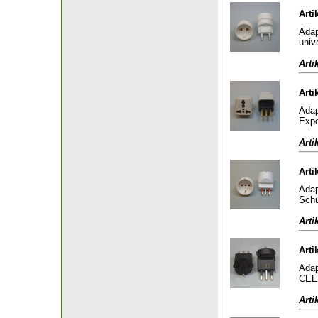
Arti
Adap
univ
Arti
Arti
Adap
Expo
Arti
Arti
Adap
Schu
Arti
Arti
Adap
CEE 
Arti