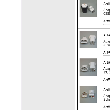
Arti
Adap
CEE 
Arti
Arti
Adap
A, w
Arti
Arti
Adap
13, S
Arti
Arti
Adap
Schu
Arti