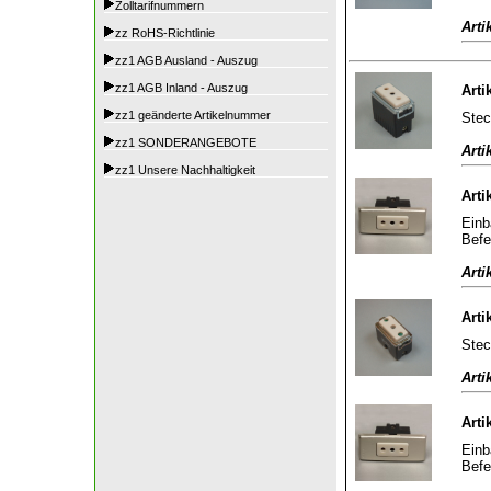
Zolltarifnummern
Arti
zz RoHS-Richtlinie
zz1 AGB Ausland - Auszug
zz1 AGB Inland - Auszug
Arti
zz1 geänderte Artikelnummer
Stec
zz1 SONDERANGEBOTE
Arti
zz1 Unsere Nachhaltigkeit
Arti
Einb
Befe
Arti
Arti
Stec
Arti
Arti
Einb
Befe