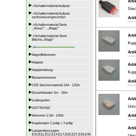
Arti
.»Schaltermaterial Aufputz
Stec
.»Schaltermaterial Aufputz
spritzwassergeschützt
Arti
.»Schaltermaterial Serie
,,Venus" - ,,Magic"
Arti
.»Schaltermaterial Serie
Biticino,,Magic"
Kupp
.»»
=====================
Arti
Abgreifklemmen
Adapter
Arti
Adapterleitung
Kupp
Bananenstecker
Arti
CEE Steckermaterial 16A - 125A
Einziehbänder 5m - 30m
Arti
Isolierperlen
Univ
ISOTRONIC
Arti
Klemmen 2.5A - 100A
Kupplungen 2 polig + 3 polig
Arti
Lampenfassungen
E10,E11,E12,E14,E17,E26,E27,E39,E40
Univ