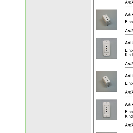
Arti
Arti
Einb
Arti
Arti
Einb
Kind
Arti
Arti
Einb
Arti
Arti
Einb
Kind
Arti