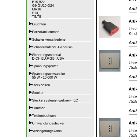
B15,B22
G9,GU10,G24
Arti
MR16
S14,
T5,T8
Arti
Leuchten
Univ
Porzellanklemmen
Kind
Schalter verschiedene
Arti
Schaltermaterial -Gehäuse-
Sicherungsmaterial
Arti
D,CH,EU,F,GB,I,USA
Unte
Spannungsprüfer
75x
Spannungsumwandler
Arti
55 W - 10.000 W
Steckdosen
Arti
Stecker
Unte
Steckersysteme -weltweit- IEC
75x
Summer
Arti
Telefonbuchsen
Arti
Umwandlungsstecker
Unte
Verlängerungskabel
75x