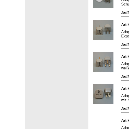
Schu
Arti
Arti
Adap
Expo
Arti
Arti
Adap
weiß
Arti
Arti
Adap
mit 
Arti
Arti
Adap