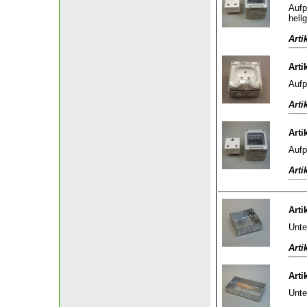
Aufp
hell
Arti
Arti
Aufp
Arti
Arti
Aufp
Arti
Arti
Unte
Arti
Arti
Unte