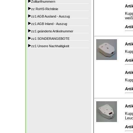
Zolltarifnummern
Arti
zz RoHS-Richtlinie
Kupp
zz1 AGB Ausland - Auszug
weiß
zz1 AGB Inland - Auszug
Arti
zz1 geänderte Artikelnummer
zz1 SONDERANGEBOTE
Arti
zz1 Unsere Nachhaltigkeit
Kupp
Arti
Arti
Kupp
Arti
Arti
Kupp
Leuc
Arti