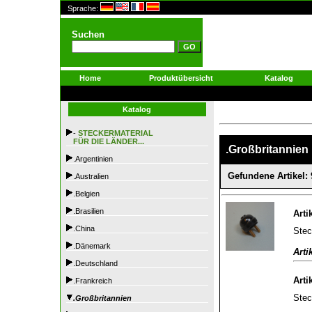
Sprache:
Suchen
Home
Produktübersicht
Katalog
Katalog
-
STECKERMATERIAL
FÜR DIE LÄNDER...
.Großbritannien
.Argentinien
Gefundene Artikel: 
.Australien
.Belgien
.Brasilien
Arti
.China
Stec
.Dänemark
Arti
.Deutschland
Arti
.Frankreich
Stec
.Großbritannien