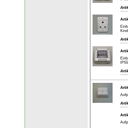
Arti
Arti
Einb
Kind
Arti
Arti
Einb
IP55
Arti
Arti
Aufp
Arti
Arti
Aufp