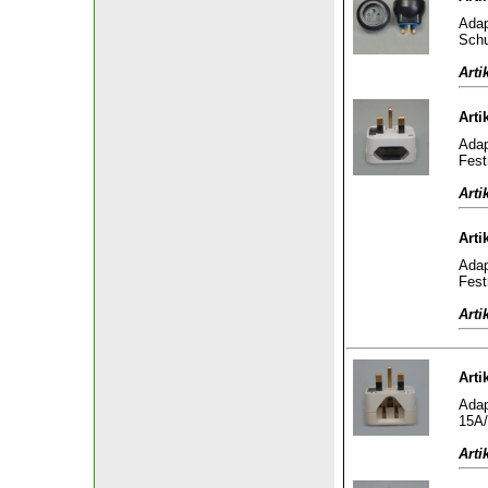
Adap
Schu
Arti
Arti
Adap
Fest
Arti
Arti
Adap
Fest
Arti
Arti
Adap
15A/
Arti