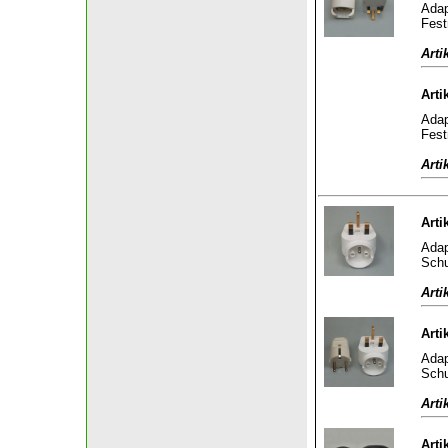
Adap
Fest
Arti
Arti
Adap
Fest
Arti
Arti
Adap
Schu
Arti
Arti
Adap
Schu
Arti
Arti