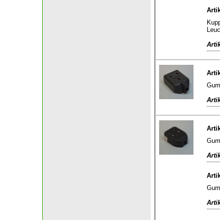
Arti
Kupp
Leuc
Arti
Arti
Gumm
Arti
Arti
Gumm
Arti
Arti
Gumm
Arti