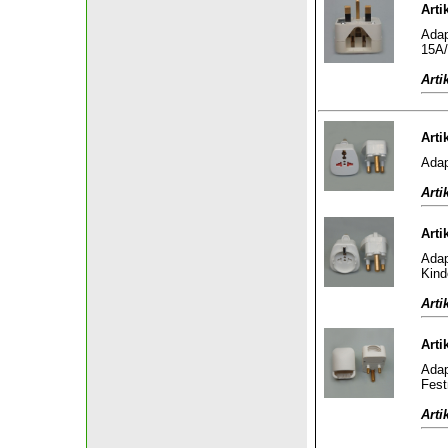
Arti
Adap
15A/
Arti
Arti
Adap
Arti
Arti
Adap
Kind
Arti
Arti
Adap
Fest
Arti