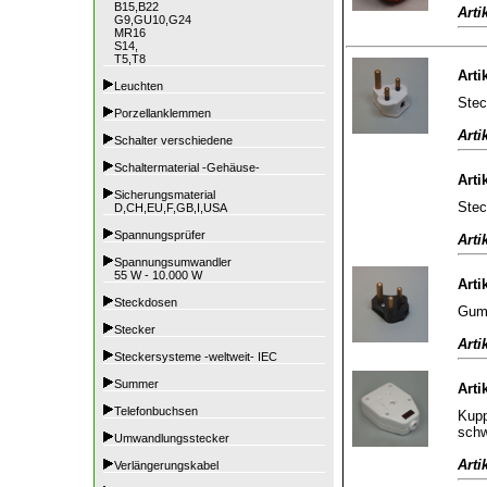
B15,B22
Arti
G9,GU10,G24
MR16
S14,
T5,T8
Arti
Leuchten
Stec
Porzellanklemmen
Arti
Schalter verschiedene
Schaltermaterial -Gehäuse-
Arti
Sicherungsmaterial
Stec
D,CH,EU,F,GB,I,USA
Spannungsprüfer
Arti
Spannungsumwandler
55 W - 10.000 W
Arti
Steckdosen
Gumm
Stecker
Arti
Steckersysteme -weltweit- IEC
Summer
Arti
Telefonbuchsen
Kupp
sch
Umwandlungsstecker
Arti
Verlängerungskabel