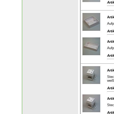
Arti
Arti
Aufp
Arti
Arti
Aufp
Arti
Arti
Stec
weiß
Arti
Arti
Stec
Arti