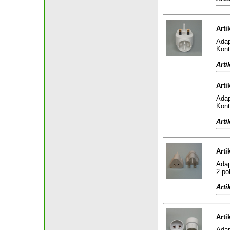
Arti
Adap
Kont
Arti
Arti
Adap
Kont
Arti
Arti
Adap
2-po
Arti
Arti
Adap