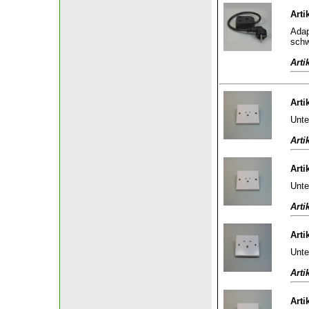
Arti
Adap
sch
Arti
Arti
Unte
Arti
Arti
Unte
Arti
Arti
Unte
Arti
Arti