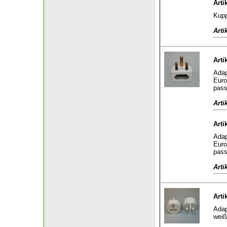
Arti
Kupp
Arti
Arti
Adap
Euro
pass
Arti
Arti
Adap
Euro
pass
Arti
Arti
Adap
weiß