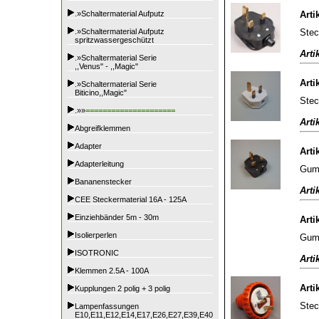
.»Schaltermaterial Aufputz
Arti
Stec
.»Schaltermaterial Aufputz
spritzwassergeschützt
Arti
.»Schaltermaterial Serie
,,Venus" - ,,Magic"
Arti
.»Schaltermaterial Serie
Biticino,,Magic"
Stec
.»»
=====================
Arti
Abgreifklemmen
Adapter
Arti
Adapterleitung
Gumm
Bananenstecker
Arti
CEE Steckermaterial 16A - 125A
Einziehbänder 5m - 30m
Arti
Isolierperlen
Gumm
ISOTRONIC
Arti
Klemmen 2.5A - 100A
Arti
Kupplungen 2 polig + 3 polig
Stec
Lampenfassungen
E10,E11,E12,E14,E17,E26,E27,E39,E40