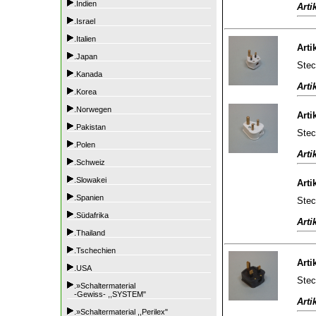
.Indien
Arti
.Israel
.Italien
Arti
.Japan
Stec
.Kanada
Arti
.Korea
.Norwegen
Arti
.Pakistan
Stec
.Polen
Arti
.Schweiz
.Slowakei
Arti
.Spanien
Stec
.Südafrika
Arti
.Thailand
.Tschechien
Arti
.USA
Stec
.»Schaltermaterial
-Gewiss- ,,SYSTEM"
Arti
.»Schaltermaterial ,,Perilex"