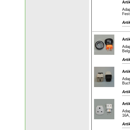
Arti
Adap
Fest
Arti
Arti
Adap
Belg
Arti
Arti
Adap
Buch
Arti
Arti
Adap
16A,
Arti