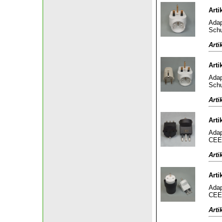
Arti
Adap
Schu
Arti
Arti
Adap
Schu
Arti
Arti
Adap
CEE 
Arti
Arti
Adap
CEE 
Arti