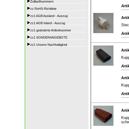
Zolltarifnummern
Arti
zz RoHS-Richtlinie
zz1 AGB Ausland - Auszug
Arti
zz1 AGB Inland - Auszug
Stec
zz1 geänderte Artikelnummer
Arti
zz1 SONDERANGEBOTE
zz1 Unsere Nachhaltigkeit
Arti
Kupp
Arti
Arti
Kupp
Arti
Arti
Kupp
sch