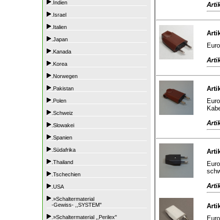
.Indien
Arti
.Israel
.Italien
Arti
.Japan
Euro
.Kanada
Arti
.Korea
.Norwegen
Arti
.Pakistan
Euro
.Polen
Kabe
.Schweiz
Arti
.Slowakei
.Spanien
.Südafrika
Arti
.Thailand
Euro
sch
.Tschechien
Arti
.USA
.»Schaltermaterial
-Gewiss- ,,SYSTEM"
Arti
.»Schaltermaterial ,,Perilex"
Euro