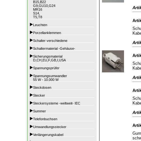
B15,B22
G9,GU10,G24
Arti
MR16
S14,
T5,T8
Arti
Leuchten
Schu
Kabe
Porzellanklemmen
Schalter verschiedene
Arti
Schaltermaterial -Gehäuse-
Arti
Sicherungsmaterial
D,CH,EU,F,GB,I,USA
Schu
Kabe
Spannungsprüfer
Spannungsumwandler
Arti
55 W - 10.000 W
Steckdosen
Arti
Stecker
Schu
Kabe
Steckersysteme -weltweit- IEC
Summer
Arti
Telefonbuchsen
Arti
Umwandlungsstecker
Gumm
Verlängerungskabel
sch