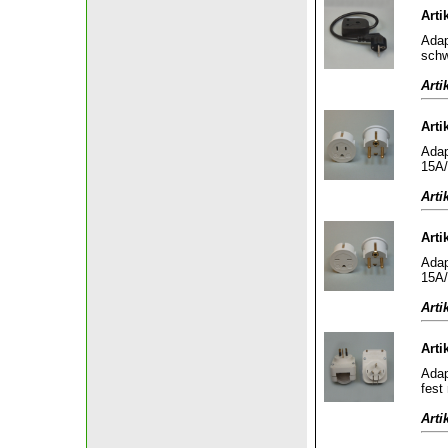
Arti
Adap
sch
Arti
Arti
Adap
15A/
Arti
Arti
Adap
15A/
Arti
Arti
Adap
fest
Arti