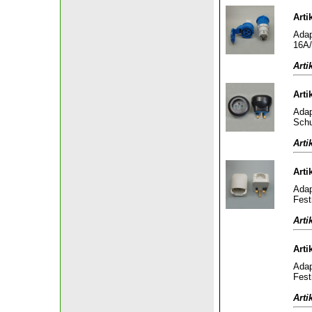
Arti
Adap
16A/
Arti
Arti
Adap
Schu
Arti
Arti
Adap
Fest
Arti
Arti
Adap
Fest
Arti