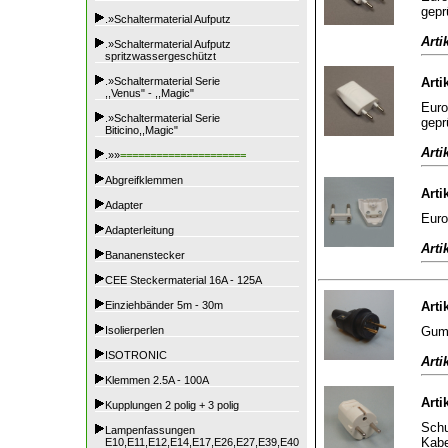
gepr
.»Schaltermaterial Aufputz
Arti
.»Schaltermaterial Aufputz
spritzwassergeschützt
.»Schaltermaterial Serie
Arti
,,Venus" - ,,Magic"
Euro
.»Schaltermaterial Serie
gepr
Biticino,,Magic"
Arti
.»»
=====================
Abgreifklemmen
Arti
Adapter
Euro
Adapterleitung
Arti
Bananenstecker
CEE Steckermaterial 16A - 125A
Einziehbänder 5m - 30m
Arti
Gumm
Isolierperlen
ISOTRONIC
Arti
Klemmen 2.5A - 100A
Arti
Kupplungen 2 polig + 3 polig
Schu
Lampenfassungen
Kabe
E10,E11,E12,E14,E17,E26,E27,E39,E40