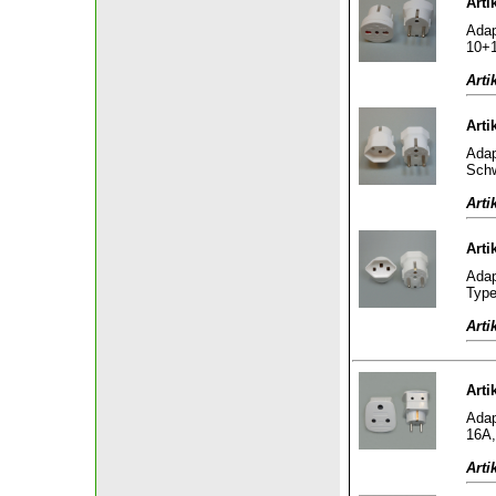
Arti
Adap
10+1
Arti
Arti
Adap
Schw
Arti
Arti
Adap
Type
Arti
Arti
Adap
16A,
Arti