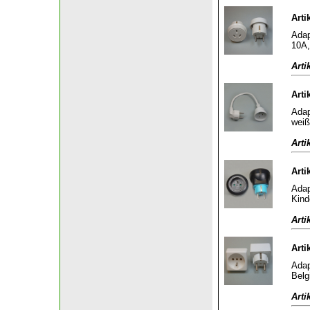
Arti
Adap
10A,
Arti
Arti
Adap
weiß
Arti
Arti
Adap
Kind
Arti
Arti
Adap
Belg
Arti