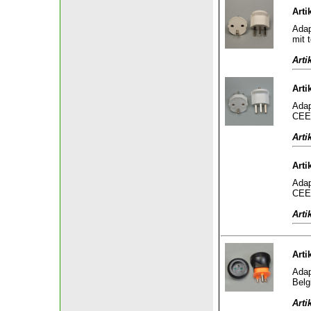
Arti
Adap
mit 
Arti
Arti
Adap
CEE 
Arti
Arti
Adap
CEE 
Arti
Arti
Adap
Belg
Arti