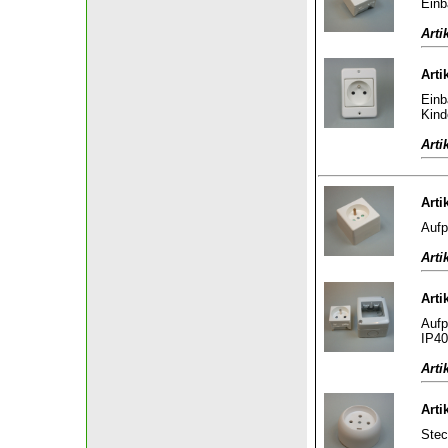
Einb
Arti
Arti
Einb
Kind
Arti
Arti
Aufp
Arti
Arti
Aufp
IP40
Arti
Arti
Stec