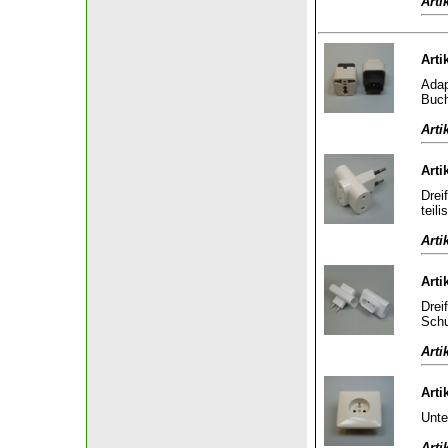
Arti
Arti
Adap
Buch
Arti
Arti
Drei
teili
Arti
Arti
Drei
Schu
Arti
Arti
Unte
Arti