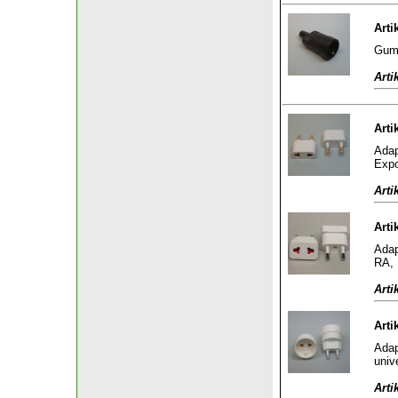
Arti
Gumm
Arti
Arti
Adap
Expo
Arti
Arti
Adap
RA, 
Arti
Arti
Adap
univ
Arti