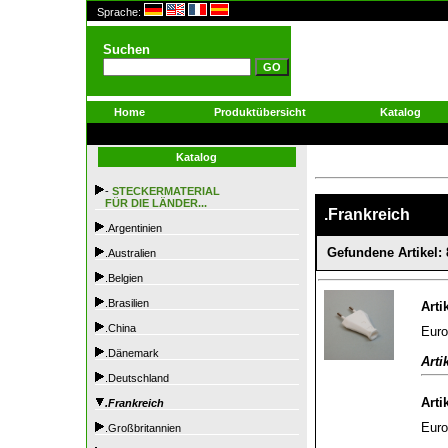
Sprache:
Suchen
Home
Produktübersicht
Katalog
Katalog
-
STECKERMATERIAL
FÜR DIE LÄNDER...
.Frankreich
.Argentinien
Gefundene Artikel: 
.Australien
.Belgien
.Brasilien
Arti
.China
Euro
.Dänemark
Arti
.Deutschland
Arti
.Frankreich
Euro
.Großbritannien