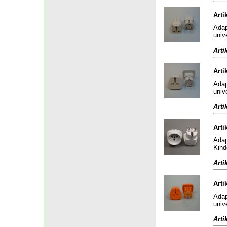
Arti
Adap
univ
Arti
Arti
Adap
univ
Arti
Arti
Adap
Kind
Arti
Arti
Adap
univ
Arti