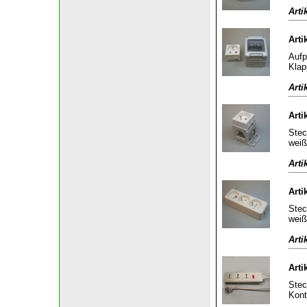
Arti
Arti
Aufp
Klap
Arti
Arti
Stec
weiß
Arti
Arti
Stec
weiß
Arti
Arti
Stec
Kont