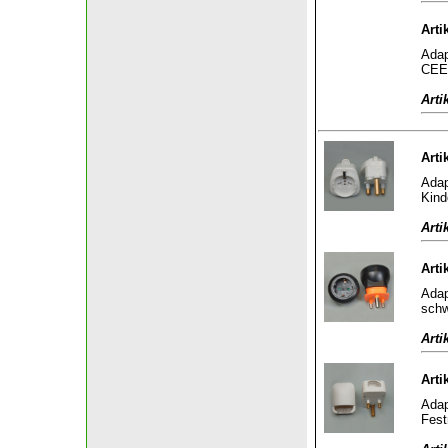
Arti
Adap
CEE 
Arti
Arti
Adap
Kind
Arti
Arti
Adap
sch
Arti
Arti
Adap
Fest