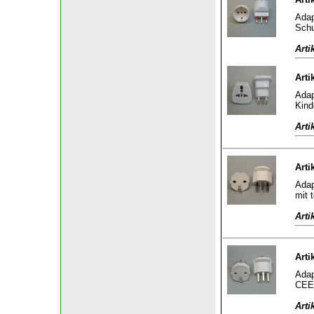
Adap
Schu
Arti
Arti
Adap
Kind
Arti
Arti
Adap
mit 
Arti
Arti
Adap
CEE 
Arti