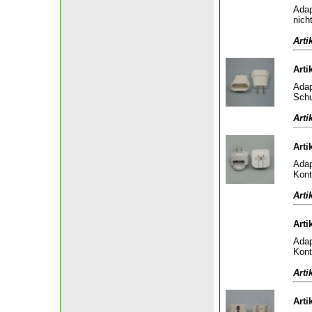
Adap
nich
Arti
Arti
Adap
Schu
Arti
Arti
Adap
Kont
Arti
Arti
Adap
Kont
Arti
Arti