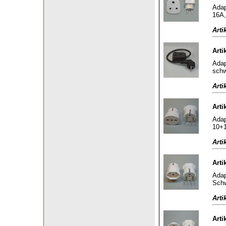
Adap
16A,
Arti
Arti
Adap
sch
Arti
Arti
Adap
10+1
Arti
Arti
Adap
Schw
Arti
Arti