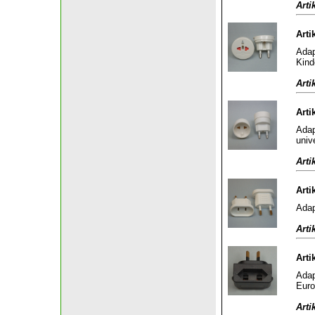
Arti
Arti
Adap
Kind
Arti
Arti
Adap
univ
Arti
Arti
Adap
Arti
Arti
Adap
Euro
Arti