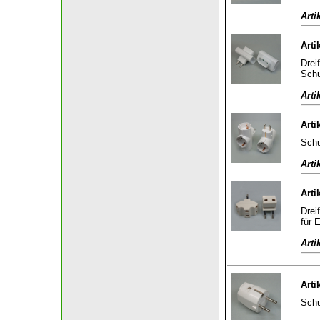
Arti
Arti
Drei
Schu
Arti
Arti
Schu
Arti
Arti
Drei
für 
Arti
Arti
Schu