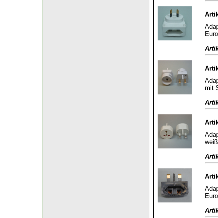
Arti
Adap
Euro
Arti
Arti
Adap
mit 
Arti
Arti
Adap
weiß
Arti
Arti
Adap
Euro
Arti