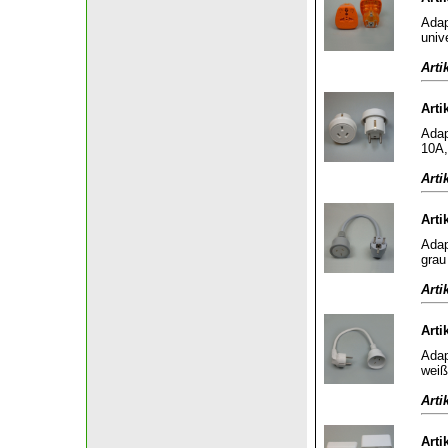
Adap
univ
Arti
Arti
Adap
10A,
Arti
Arti
Adap
grau
Arti
Arti
Adap
weiß
Arti
Arti