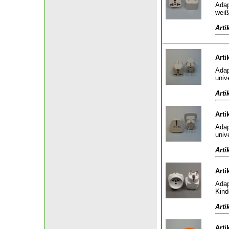
Adap
weiß
Arti
Arti
Adap
univ
Arti
Arti
Adap
univ
Arti
Arti
Adap
Kind
Arti
Arti