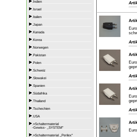
.Indien
Arti
.Israel
.Italien
Arti
.Japan
Euro
.Kanada
sch
.Korea
Arti
.Norwegen
Arti
.Pakistan
Euro
.Polen
gepr
.Schweiz
Arti
.Slowakei
.Spanien
Arti
.Südafrika
Euro
gepr
.Thailand
.Tschechien
Arti
.USA
Arti
.»Schaltermaterial
-Gewiss- ,,SYSTEM"
Euro
.»Schaltermaterial ,,Perilex"