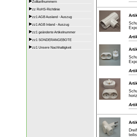
Zolltarifnummern
zz RoHS-Richtlinie
Arti
zz1 AGB Ausland - Auszug
Schu
zz1 AGB Inland - Auszug
Expo
zz1 geänderte Artikelnummer
Arti
zz1 SONDERANGEBOTE
zz1 Unsere Nachhaltigkeit
Arti
Schu
Expo
Arti
Arti
Schu
hori
Arti
Arti
Drei
teili