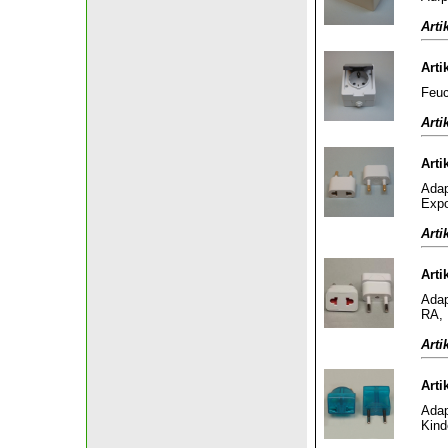
Arti
Arti
Feuc
Arti
Arti
Adap
Expo
Arti
Arti
Adap
RA, 
Arti
Arti
Adap
Kind