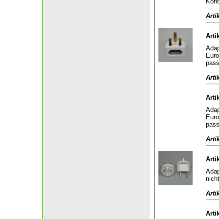
Kont
Arti
Arti
Adap
Euro
pass
Arti
Arti
Adap
Euro
pass
Arti
Arti
Adap
nich
Arti
Arti