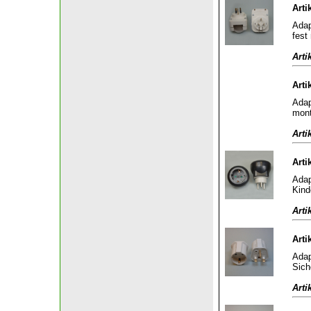
Arti
Adap
fest
Arti
Arti
Adap
mont
Arti
Arti
Adap
Kind
Arti
Arti
Adap
Sich
Arti