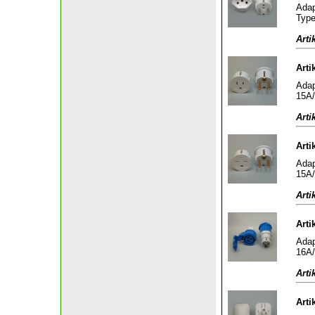
Adap
Type
Arti
Arti
Adap
15A/
Arti
Arti
Adap
15A/
Arti
Arti
Adap
16A/
Arti
Arti