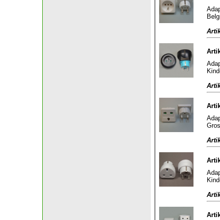
Adap
Belg
Arti
Arti
Adap
Kind
Arti
Arti
Adap
Gros
Arti
Arti
Adap
Kind
Arti
Arti