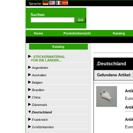
Sprache:
Suchen
Home
Produktübersicht
Katalog
Katalog
-
STECKERMATERIAL
FÜR DIE LÄNDER...
.Deutschland
.Argentinien
Gefundene Artikel: 
.Australien
.Belgien
.Brasilien
Arti
.China
Euro
.Dänemark
Arti
.Deutschland
Arti
.Frankreich
Euro
.Großbritannien