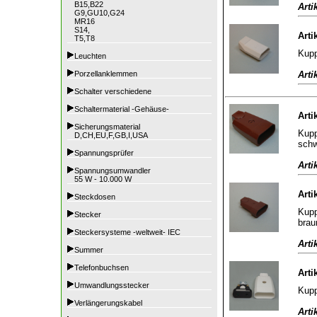
B15,B22
Arti
G9,GU10,G24
MR16
S14,
Arti
T5,T8
Kupp
Leuchten
Arti
Porzellanklemmen
Schalter verschiedene
Schaltermaterial -Gehäuse-
Arti
Sicherungsmaterial
Kupp
D,CH,EU,F,GB,I,USA
sch
Spannungsprüfer
Arti
Spannungsumwandler
55 W - 10.000 W
Arti
Steckdosen
Kupp
Stecker
brau
Steckersysteme -weltweit- IEC
Arti
Summer
Telefonbuchsen
Arti
Umwandlungsstecker
Kupp
Verlängerungskabel
Arti