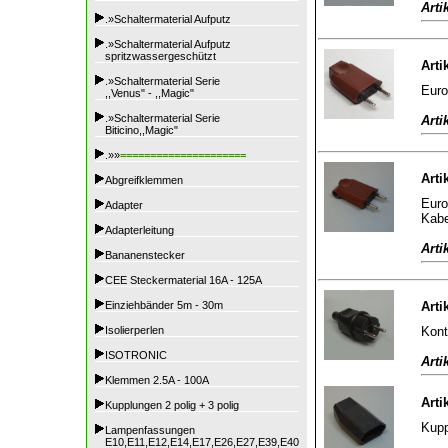
Arti
.»Schaltermaterial Aufputz
.»Schaltermaterial Aufputz
spritzwassergeschützt
Arti
.»Schaltermaterial Serie
Euro
,,Venus" - ,,Magic"
.»Schaltermaterial Serie
Arti
Biticino,,Magic"
.»»
=====================
Arti
Abgreifklemmen
Euro
Adapter
Kabe
Adapterleitung
Arti
Bananenstecker
CEE Steckermaterial 16A - 125A
Einziehbänder 5m - 30m
Arti
Kont
Isolierperlen
ISOTRONIC
Arti
Klemmen 2.5A - 100A
Arti
Kupplungen 2 polig + 3 polig
Kupp
Lampenfassungen
E10,E11,E12,E14,E17,E26,E27,E39,E40