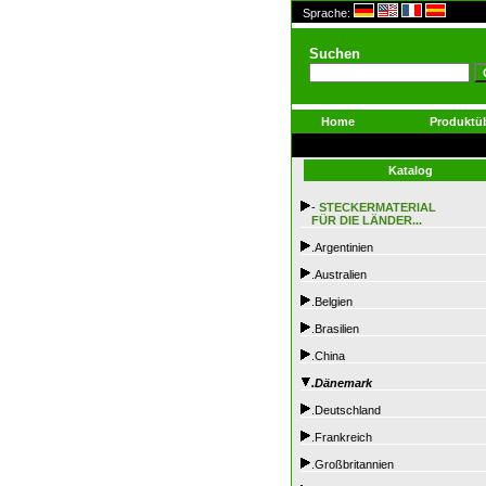
Sprache:
Suchen
Home
Produktüb
Katalog
-
STECKERMATERIAL
FÜR DIE LÄNDER...
.Argentinien
.Australien
.Belgien
.Brasilien
.China
.Dänemark
.Deutschland
.Frankreich
.Großbritannien