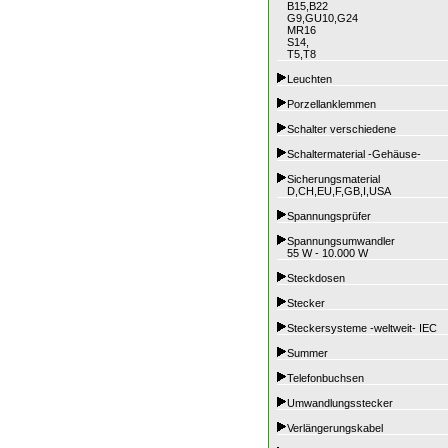
B15,B22
G9,GU10,G24
MR16
S14,
T5,T8
Leuchten
Porzellanklemmen
Schalter verschiedene
Schaltermaterial -Gehäuse-
Sicherungsmaterial
D,CH,EU,F,GB,I,USA
Spannungsprüfer
Spannungsumwandler
55 W - 10.000 W
Steckdosen
Stecker
Steckersysteme -weltweit- IEC
Summer
Telefonbuchsen
Umwandlungsstecker
Verlängerungskabel