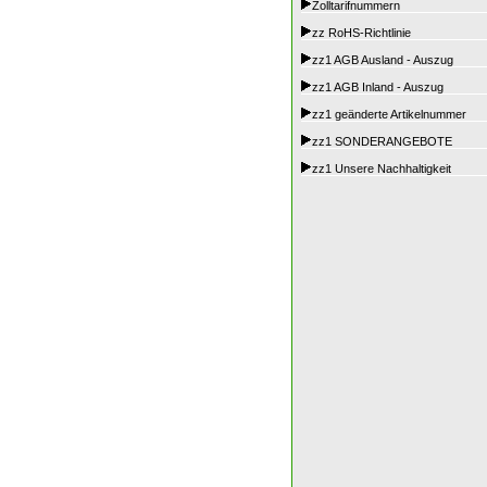
Zolltarifnummern
zz RoHS-Richtlinie
zz1 AGB Ausland - Auszug
zz1 AGB Inland - Auszug
zz1 geänderte Artikelnummer
zz1 SONDERANGEBOTE
zz1 Unsere Nachhaltigkeit