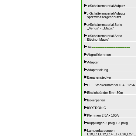
.»Schaltermaterial Aufputz
.»Schaltermaterial Aufputz
spritzwassergeschützt
.»Schaltermaterial Serie
,,Venus" - ,,Magic"
.»Schaltermaterial Serie
Biticino,,Magic"
.»»
=====================
Abgreifklemmen
Adapter
Adapterleitung
Bananenstecker
CEE Steckermaterial 16A - 125A
Einziehbänder 5m - 30m
Isolierperlen
ISOTRONIC
Klemmen 2.5A - 100A
Kupplungen 2 polig + 3 polig
Lampenfassungen
E10,E11,E12,E14,E17,E26,E27,E