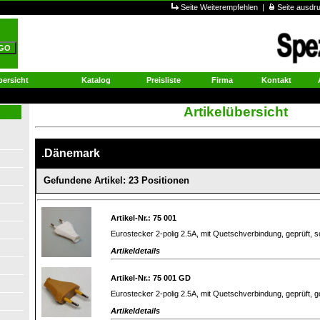
Seite Weiterempfehlen
|
Seite ausd
ersicht
Katalog
Preisliste
Firma
Kontakt
Artikelübersicht
.Dänemark
Gefundene Artikel: 23 Positionen
Artikel-Nr.: 75 001
Eurostecker 2-polig 2.5A, mit Quetschverbindung, geprüft, 
Artikeldetails
Artikel-Nr.: 75 001 GD
Eurostecker 2-polig 2.5A, mit Quetschverbindung, geprüft, g
Artikeldetails