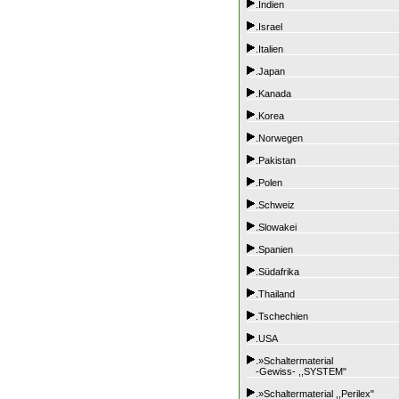
.Indien
.Israel
.Italien
.Japan
.Kanada
.Korea
.Norwegen
.Pakistan
.Polen
.Schweiz
.Slowakei
.Spanien
.Südafrika
.Thailand
.Tschechien
.USA
.»Schaltermaterial
-Gewiss- ,,SYSTEM"
.»Schaltermaterial ,,Perilex"