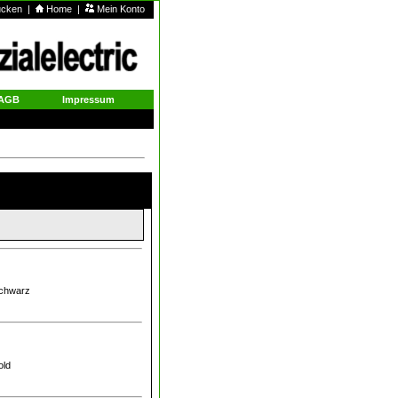
rucken
|
Home
|
Mein Konto
AGB
Impressum
schwarz
old