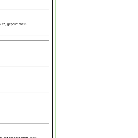
utz, geprüft, weiß
l, mit Kinderschutz, weiß