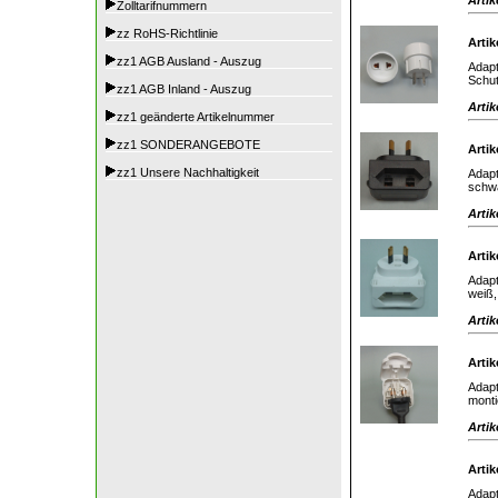
Zolltarifnummern
zz RoHS-Richtlinie
Artik
zz1 AGB Ausland - Auszug
Adapt
Schut
zz1 AGB Inland - Auszug
Artik
zz1 geänderte Artikelnummer
zz1 SONDERANGEBOTE
Artik
zz1 Unsere Nachhaltigkeit
Adapt
schw
Artik
Artik
Adapt
weiß
Artik
Artik
Adapt
monti
Artik
Artik
Adapt