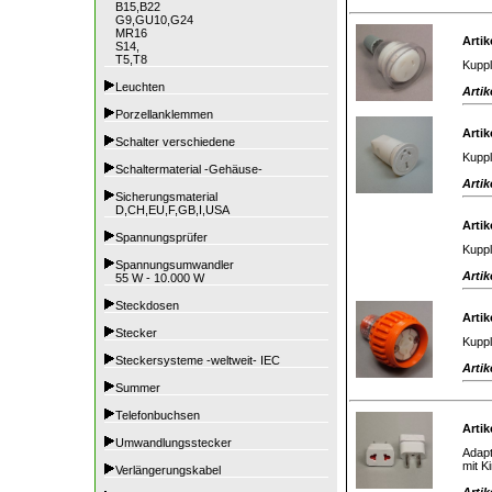
B15,B22
G9,GU10,G24
MR16
Artik
S14,
T5,T8
Kuppl
Leuchten
Artik
Porzellanklemmen
Artik
Schalter verschiedene
Kuppl
Schaltermaterial -Gehäuse-
Artik
Sicherungsmaterial
D,CH,EU,F,GB,I,USA
Artik
Spannungsprüfer
Kuppl
Spannungsumwandler
Artik
55 W - 10.000 W
Steckdosen
Artik
Stecker
Kuppl
Steckersysteme -weltweit- IEC
Artik
Summer
Telefonbuchsen
Artik
Umwandlungsstecker
Adapt
mit K
Verlängerungskabel
Artik