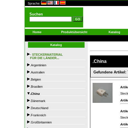
Sprache:
Suchen
Home
Produktübersicht
Katalog
Katalog
-
STECKERMATERIAL
FÜR DIE LÄNDER...
.China
.Argentinien
Gefundene Artikel: 
.Australien
.Belgien
.Brasilien
Artik
Steck
.China
Artik
.Dänemark
.Deutschland
Artik
.Frankreich
Steck
.Großbritannien
Artik