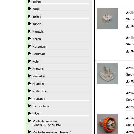
.Indien
.Israel
Artik
.Italien
Steck
.Japan
Artik
.Kanada
Artik
.Korea
Steck
.Norwegen
Artik
.Pakistan
.Polen
Artik
.Schweiz
Steck
.Slowakei
Artik
.Spanien
.Südafrika
Artik
.Thailand
Steck
.Tschechien
Artik
.USA
Artik
.»Schaltermaterial
Steck
-Gewiss- ,,SYSTEM"
Artik
.»Schaltermaterial ,,Perilex"