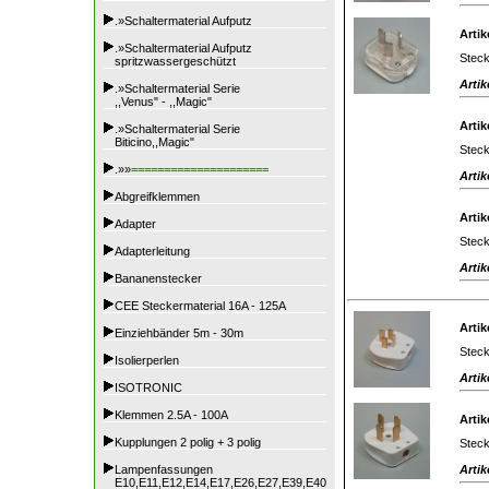
.»Schaltermaterial Aufputz
Artik
.»Schaltermaterial Aufputz
Steck
spritzwassergeschützt
Artik
.»Schaltermaterial Serie
,,Venus" - ,,Magic"
Artik
.»Schaltermaterial Serie
Biticino,,Magic"
Steck
.»»
=====================
Artik
Abgreifklemmen
Artik
Adapter
Steck
Adapterleitung
Artik
Bananenstecker
CEE Steckermaterial 16A - 125A
Artik
Einziehbänder 5m - 30m
Steck
Isolierperlen
Artik
ISOTRONIC
Klemmen 2.5A - 100A
Artik
Kupplungen 2 polig + 3 polig
Steck
Artik
Lampenfassungen
E10,E11,E12,E14,E17,E26,E27,E39,E40