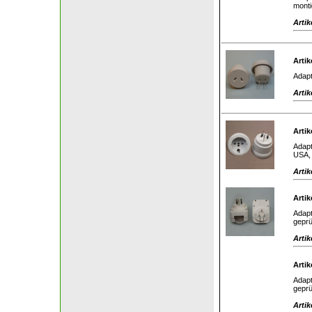
monti
Artik
Artik
Adapt
Artik
Artik
Adapt
USA, 
Artik
Artik
Adapt
geprü
Artik
Artik
Adapt
geprü
Artik