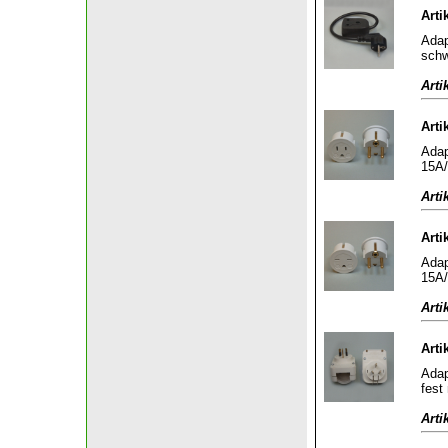
Arti
Adap
sch
Arti
Arti
Adap
15A/
Arti
Arti
Adap
15A/
Arti
Arti
Adap
fest
Arti