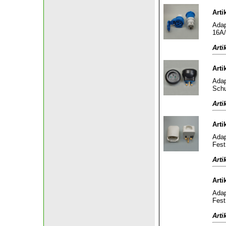
Arti
Adap
16A/
Arti
Arti
Adap
Schu
Arti
Arti
Adap
Fest
Arti
Arti
Adap
Fest
Arti