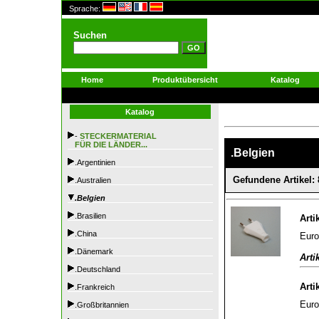
Sprache:
Suchen
Home
Produktübersicht
Katalog
Katalog
-
STECKERMATERIAL
FÜR DIE LÄNDER...
.Belgien
.Argentinien
Gefundene Artikel: 
.Australien
.Belgien
.Brasilien
Arti
.China
Euro
.Dänemark
Arti
.Deutschland
Arti
.Frankreich
Euro
.Großbritannien