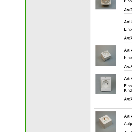
Einb
Arti
Arti
Einb
Arti
Arti
Einb
Arti
Arti
Einb
Kind
Arti
Arti
Aufp