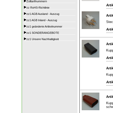
Zolltarifnummern
Arti
zz RoHS-Richtlinie
zz1 AGB Ausland - Auszug
Arti
zz1 AGB Inland - Auszug
Stec
zz1 geänderte Artikelnummer
Arti
zz1 SONDERANGEBOTE
zz1 Unsere Nachhaltigkeit
Arti
Kupp
Arti
Arti
Kupp
Arti
Arti
Kupp
sch