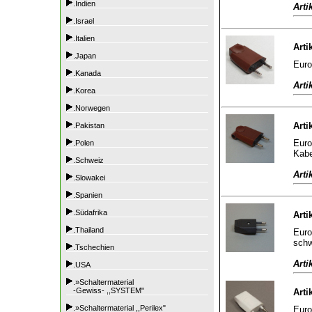
.Indien
Arti
.Israel
.Italien
Arti
.Japan
Euro
.Kanada
Arti
.Korea
.Norwegen
Arti
.Pakistan
Euro
.Polen
Kabe
.Schweiz
Arti
.Slowakei
.Spanien
.Südafrika
Arti
.Thailand
Euro
sch
.Tschechien
Arti
.USA
.»Schaltermaterial
-Gewiss- ,,SYSTEM"
Arti
.»Schaltermaterial ,,Perilex"
Euro