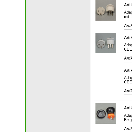
Arti
Adap
mit 
Arti
Arti
Adap
CEE 
Arti
Arti
Adap
CEE 
Arti
Arti
Adap
Belg
Arti