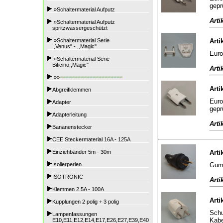
gepr
.»Schaltermaterial Aufputz
Arti
.»Schaltermaterial Aufputz
spritzwassergeschützt
.»Schaltermaterial Serie
Arti
,,Venus" - ,,Magic"
Euro
.»Schaltermaterial Serie
Biticino,,Magic"
Arti
.»»
=====================
Arti
Abgreifklemmen
Euro
Adapter
gepr
Adapterleitung
Arti
Bananenstecker
CEE Steckermaterial 16A - 125A
Einziehbänder 5m - 30m
Arti
Gumm
Isolierperlen
ISOTRONIC
Arti
Klemmen 2.5A - 100A
Arti
Kupplungen 2 polig + 3 polig
Schu
Lampenfassungen
Kabe
E10,E11,E12,E14,E17,E26,E27,E39,E40