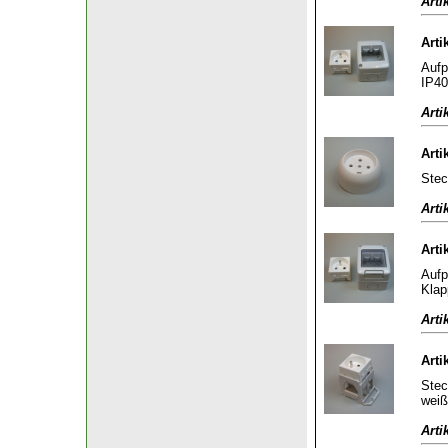
Arti
Arti
Aufp
IP40
Arti
Arti
Stec
Arti
Arti
Aufp
Klap
Arti
Arti
Stec
weiß
Arti