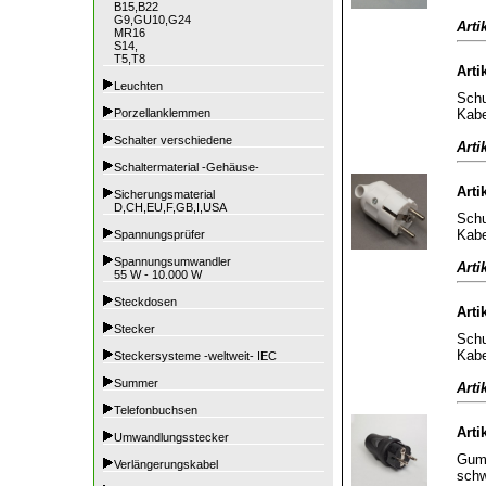
B15,B22
G9,GU10,G24
Arti
MR16
S14,
T5,T8
Arti
Leuchten
Schu
Kabe
Porzellanklemmen
Schalter verschiedene
Arti
Schaltermaterial -Gehäuse-
Arti
Sicherungsmaterial
D,CH,EU,F,GB,I,USA
Schu
Kabe
Spannungsprüfer
Spannungsumwandler
Arti
55 W - 10.000 W
Steckdosen
Arti
Stecker
Schu
Kabe
Steckersysteme -weltweit- IEC
Summer
Arti
Telefonbuchsen
Arti
Umwandlungsstecker
Gumm
Verlängerungskabel
sch