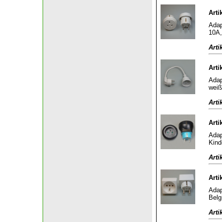
Arti
Adap
10A,
Arti
Arti
Adap
weiß
Arti
Arti
Adap
Kind
Arti
Arti
Adap
Belg
Arti