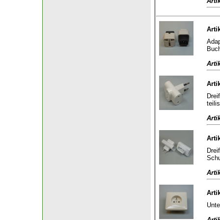
Arti
Arti
Adap
Buch
Arti
Arti
Drei
teili
Arti
Arti
Drei
Schu
Arti
Arti
Unte
Arti