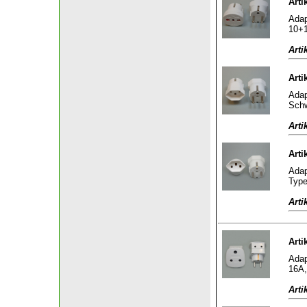
Arti
Adap
10+1
Arti
Arti
Adap
Schw
Arti
Arti
Adap
Type
Arti
Arti
Adap
16A,
Arti