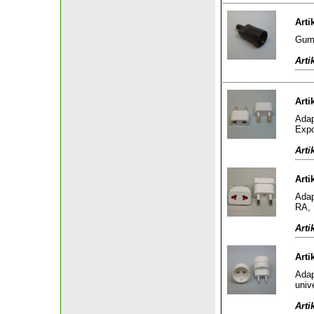
Arti
Gumm
Arti
Arti
Adap
Expo
Arti
Arti
Adap
RA, 
Arti
Arti
Adap
univ
Arti