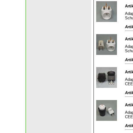
Arti
Adap
Schu
Arti
Arti
Adap
Schu
Arti
Arti
Adap
CEE 
Arti
Arti
Adap
CEE 
Arti