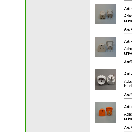
Arti
Adap
univ
Arti
Arti
Adap
univ
Arti
Arti
Adap
Kind
Arti
Arti
Adap
univ
Arti