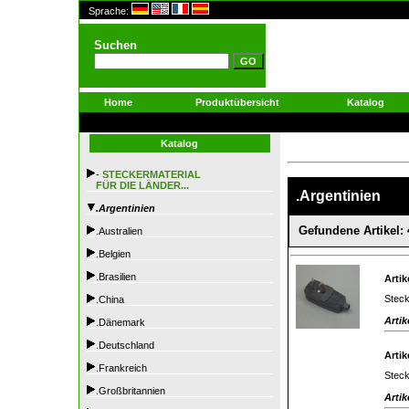
Sprache:
Suchen
Home
Produktübersicht
Katalog
Katalog
-
STECKERMATERIAL
FÜR DIE LÄNDER...
.Argentinien
.Argentinien
Gefundene Artikel: 
.Australien
.Belgien
.Brasilien
Artik
Steck
.China
Artik
.Dänemark
.Deutschland
Artik
.Frankreich
Steck
.Großbritannien
Artik