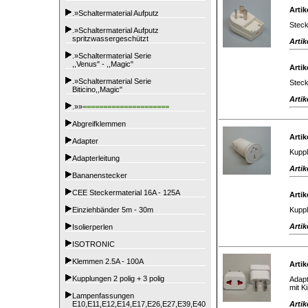
Artik
.»Schaltermaterial Aufputz
Steck
.»Schaltermaterial Aufputz
spritzwassergeschützt
Artik
.»Schaltermaterial Serie
,,Venus" - ,,Magic"
Artik
.»Schaltermaterial Serie
Steck
Biticino,,Magic"
Artik
.»»
=====================
Abgreifklemmen
Artik
Adapter
Kuppl
Adapterleitung
Artik
Bananenstecker
CEE Steckermaterial 16A - 125A
Artik
Kuppl
Einziehbänder 5m - 30m
Artik
Isolierperlen
ISOTRONIC
Klemmen 2.5A - 100A
Artik
Kupplungen 2 polig + 3 polig
Adapt
mit K
Lampenfassungen
Artik
E10,E11,E12,E14,E17,E26,E27,E39,E40