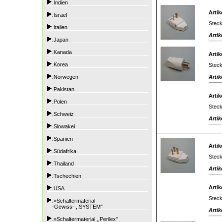
.Indien
Artik
.Israel
Steck
.Italien
Artik
.Japan
.Kanada
Artik
.Korea
Steck
Artik
.Norwegen
.Pakistan
Artik
.Polen
Steck
.Schweiz
Artik
.Slowakei
.Spanien
Artik
.Südafrika
Steck
.Thailand
Artik
.Tschechien
Artik
.USA
Steck
.»Schaltermaterial
-Gewiss- ,,SYSTEM"
Artik
.»Schaltermaterial ,,Perilex"