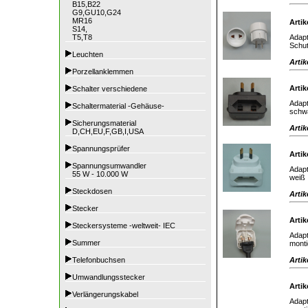
B15,B22
G9,GU10,G24
MR16
Artik
S14,
Adapt
T5,T8
Schut
Leuchten
Artik
Porzellanklemmen
Artik
Schalter verschiedene
Adapt
Schaltermaterial -Gehäuse-
schw
Sicherungsmaterial
Artik
D,CH,EU,F,GB,I,USA
Spannungsprüfer
Artik
Spannungsumwandler
Adapt
55 W - 10.000 W
weiß
Steckdosen
Artik
Stecker
Artik
Steckersysteme -weltweit- IEC
Adapt
Summer
monti
Artik
Telefonbuchsen
Umwandlungsstecker
Artik
Verlängerungskabel
Adapt