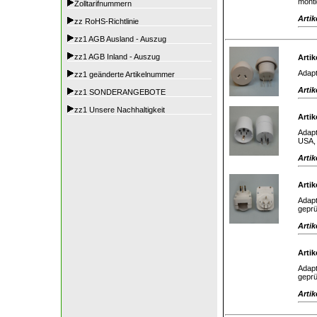
monti
Zolltarifnummern
Artik
zz RoHS-Richtlinie
zz1 AGB Ausland - Auszug
zz1 AGB Inland - Auszug
Artik
Adapt
zz1 geänderte Artikelnummer
Artik
zz1 SONDERANGEBOTE
zz1 Unsere Nachhaltigkeit
Artik
Adapt
USA, 
Artik
Artik
Adapt
geprü
Artik
Artik
Adapt
geprü
Artik