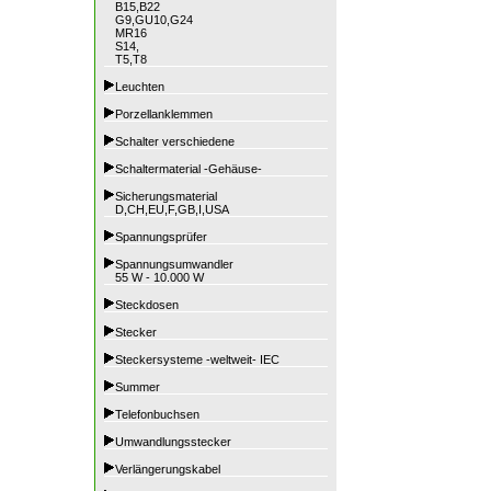
B15,B22
G9,GU10,G24
MR16
S14,
T5,T8
Leuchten
Porzellanklemmen
Schalter verschiedene
Schaltermaterial -Gehäuse-
Sicherungsmaterial
D,CH,EU,F,GB,I,USA
Spannungsprüfer
Spannungsumwandler
55 W - 10.000 W
Steckdosen
Stecker
Steckersysteme -weltweit- IEC
Summer
Telefonbuchsen
Umwandlungsstecker
Verlängerungskabel