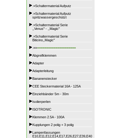
.»Schaltermaterial Aufputz
.»Schaltermaterial Aufputz
spritzwassergeschützt
.»Schaltermaterial Serie
,,Venus" - ,,Magic"
.»Schaltermaterial Serie
Biticino,,Magic"
.»»
=====================
Abgreifklemmen
Adapter
Adapterleitung
Bananenstecker
CEE Steckermaterial 16A - 125A
Einziehbänder 5m - 30m
Isolierperlen
ISOTRONIC
Klemmen 2.5A - 100A
Kupplungen 2 polig + 3 polig
Lampenfassungen
E10,E11,E12,E14,E17,E26,E27,E39,E40