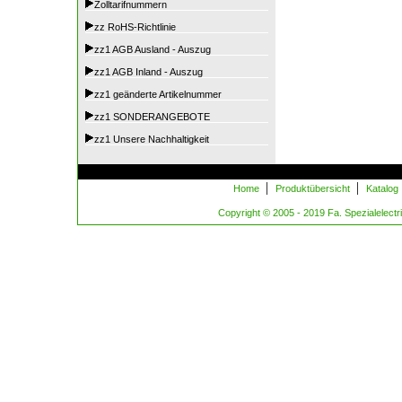
Zolltarifnummern
zz RoHS-Richtlinie
zz1 AGB Ausland - Auszug
zz1 AGB Inland - Auszug
zz1 geänderte Artikelnummer
zz1 SONDERANGEBOTE
zz1 Unsere Nachhaltigkeit
|
|
Home
Produktübersicht
Katalog
Copyright © 2005 - 2019 Fa. Spezialelectric