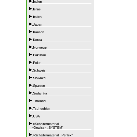
.Indien
.Israel
.Italien
.Japan
.Kanada
.Korea
.Norwegen
.Pakistan
.Polen
.Schweiz
.Slowakei
.Spanien
.Südafrika
.Thailand
.Tschechien
.USA
.»Schaltermaterial
-Gewiss- ,,SYSTEM"
.»Schaltermaterial ,,Perilex"