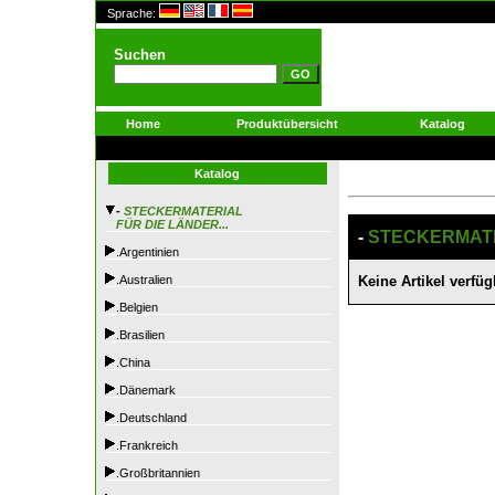
Sprache:
Suchen
Home
Produktübersicht
Katalog
Katalog
-
STECKERMATERIAL
FÜR DIE LÄNDER...
-
STECKERMATER
.Argentinien
.Australien
Keine Artikel verfüg
.Belgien
.Brasilien
.China
.Dänemark
.Deutschland
.Frankreich
.Großbritannien