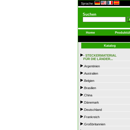
Sprache:
Suchen
Home
Produktüb
Katalog
-
STECKERMATERIAL
FÜR DIE LÄNDER...
.Argentinien
.Australien
.Belgien
.Brasilien
.China
.Dänemark
.Deutschland
.Frankreich
.Großbritannien