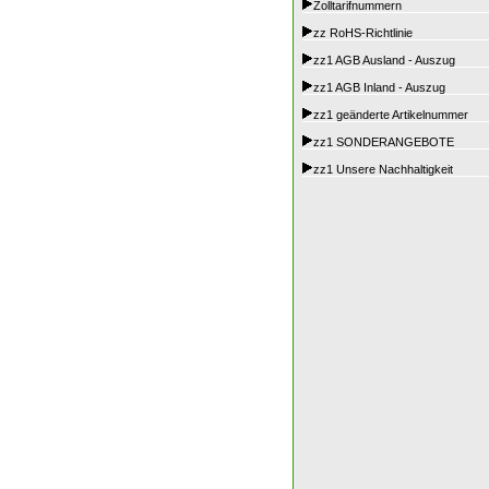
Zolltarifnummern
zz RoHS-Richtlinie
zz1 AGB Ausland - Auszug
zz1 AGB Inland - Auszug
zz1 geänderte Artikelnummer
zz1 SONDERANGEBOTE
zz1 Unsere Nachhaltigkeit