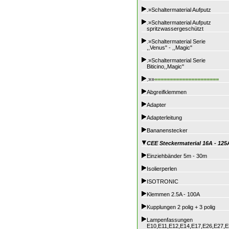
.»Schaltermaterial Aufputz
.»Schaltermaterial Aufputz
spritzwassergeschützt
.»Schaltermaterial Serie
,,Venus" - ,,Magic"
.»Schaltermaterial Serie
Biticino,,Magic"
.»»
=====================
Abgreifklemmen
Adapter
Adapterleitung
Bananenstecker
CEE Steckermaterial 16A - 125
Einziehbänder 5m - 30m
Isolierperlen
ISOTRONIC
Klemmen 2.5A - 100A
Kupplungen 2 polig + 3 polig
Lampenfassungen
E10,E11,E12,E14,E17,E26,E27,E