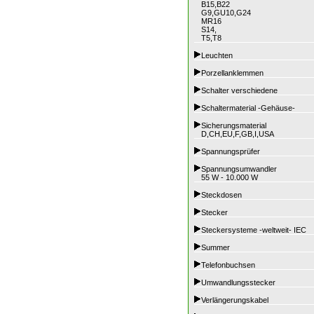
B15,B22
G9,GU10,G24
MR16
S14,
T5,T8
Leuchten
Porzellanklemmen
Schalter verschiedene
Schaltermaterial -Gehäuse-
Sicherungsmaterial
D,CH,EU,F,GB,I,USA
Spannungsprüfer
Spannungsumwandler
55 W - 10.000 W
Steckdosen
Stecker
Steckersysteme -weltweit- IEC
Summer
Telefonbuchsen
Umwandlungsstecker
Verlängerungskabel