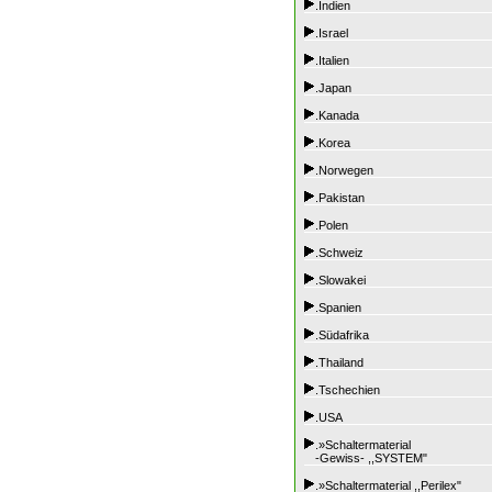
.Indien
.Israel
.Italien
.Japan
.Kanada
.Korea
.Norwegen
.Pakistan
.Polen
.Schweiz
.Slowakei
.Spanien
.Südafrika
.Thailand
.Tschechien
.USA
.»Schaltermaterial
-Gewiss- ,,SYSTEM"
.»Schaltermaterial ,,Perilex"