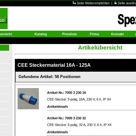
Seite Weiterempfehlen
|
Seite ausd
ersicht
Katalog
Preisliste
Firma
Kontakt
Artikelübersicht
CEE Steckermaterial 16A - 125A
Gefundene Artikel: 58 Positionen
Artikel-Nr.: 7000 3 230 16
CEE-Stecker 3-polig, 16A, 230 V, 6 h, IP X4
Artikeldetails
Artikel-Nr.: 7000 3 230 32
CEE-Stecker 3-polig, 32 A, 230 V, 6 h, IP X4
Artikeldetails