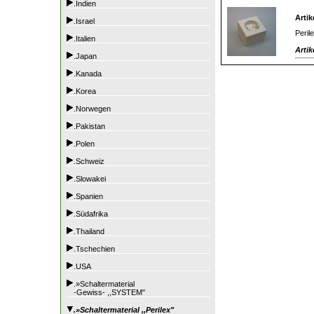
.Indien
Artik
.Israel
Peril
.Italien
Artik
.Japan
.Kanada
.Korea
.Norwegen
.Pakistan
.Polen
.Schweiz
.Slowakei
.Spanien
.Südafrika
.Thailand
.Tschechien
.USA
.»Schaltermaterial
-Gewiss- ,,SYSTEM"
.»Schaltermaterial ,,Perilex"