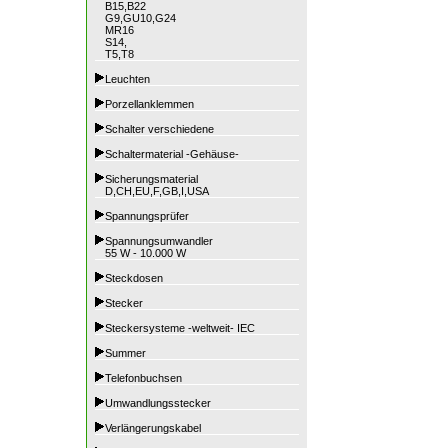
B15,B22
G9,GU10,G24
MR16
S14,
T5,T8
Leuchten
Porzellanklemmen
Schalter verschiedene
Schaltermaterial -Gehäuse-
Sicherungsmaterial
D,CH,EU,F,GB,I,USA
Spannungsprüfer
Spannungsumwandler
55 W - 10.000 W
Steckdosen
Stecker
Steckersysteme -weltweit- IEC
Summer
Telefonbuchsen
Umwandlungsstecker
Verlängerungskabel