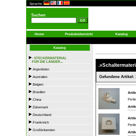
Sprache:
Suchen
Home
Produktübersicht
Katalog
Katalog
-
STECKERMATERIAL
FÜR DIE LÄNDER...
.»Schaltermateria
.Argentinien
Gefundene Artikel: 
.Australien
.Belgien
.Brasilien
Artik
Peril
.China
Artik
.Dänemark
.Deutschland
Artik
.Frankreich
Peril
.Großbritannien
Artik