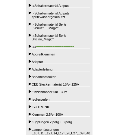
.»Schaltermaterial Aufputz
.»Schaltermaterial Aufputz
spritzwassergeschützt
.»Schaltermaterial Serie
,,Venus" - ,,Magic"
.»Schaltermaterial Serie
Biticino,,Magic"
.»»
=====================
Abgreifklemmen
Adapter
Adapterleitung
Bananenstecker
CEE Steckermaterial 16A - 125A
Einziehbänder 5m - 30m
Isolierperlen
ISOTRONIC
Klemmen 2.5A - 100A
Kupplungen 2 polig + 3 polig
Lampenfassungen
E10,E11,E12,E14,E17,E26,E27,E39,E40