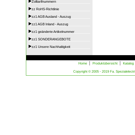
Zolltarifnummern
zz RoHS-Richtlinie
zz1 AGB Ausland - Auszug
zz1 AGB Inland - Auszug
zz1 geänderte Artikelnummer
zz1 SONDERANGEBOTE
zz1 Unsere Nachhaltigkeit
|
|
Home
Produktübersicht
Katalog
Copyright © 2005 - 2019 Fa. Spezialelectric