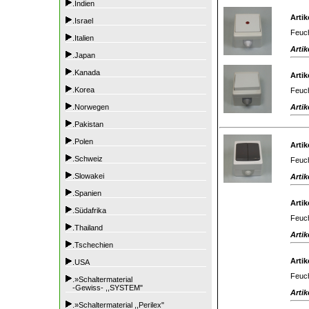
.Indien
Artik
.Israel
Feuch
.Italien
Artik
.Japan
.Kanada
Artik
.Korea
Feuch
Artik
.Norwegen
.Pakistan
.Polen
Artik
.Schweiz
Feuch
.Slowakei
Artik
.Spanien
Artik
.Südafrika
Feuch
.Thailand
Artik
.Tschechien
Artik
.USA
Feuch
.»Schaltermaterial
-Gewiss- ,,SYSTEM"
Artik
.»Schaltermaterial ,,Perilex"