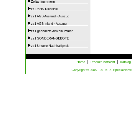
Zolltarifnummern
zz RoHS-Richtlinie
zz1 AGB Ausland - Auszug
zz1 AGB Inland - Auszug
zz1 geänderte Artikelnummer
zz1 SONDERANGEBOTE
zz1 Unsere Nachhaltigkeit
|
|
Home
Produktübersicht
Katalog
Copyright © 2005 - 2019 Fa. Spezialelectric