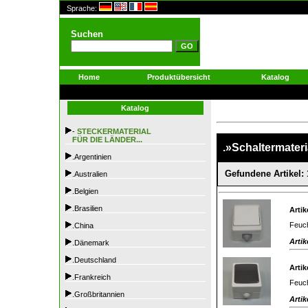
Sprache:
Suchen
Home
Produktübersicht
Katalog
Katalog
-
STECKERMATERIAL
FÜR DIE LÄNDER...
.»Schaltermateri
.Argentinien
Gefundene Artikel: 
.Australien
.Belgien
.Brasilien
Artik
Feuch
.China
Artik
.Dänemark
.Deutschland
Artik
.Frankreich
Feuch
.Großbritannien
Artik