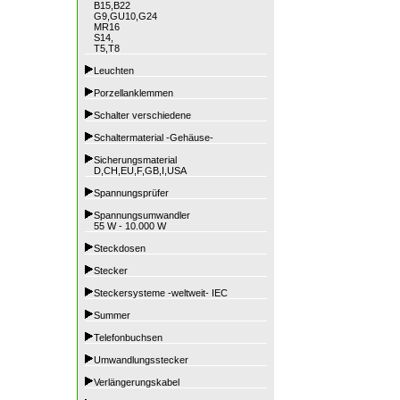
B15,B22
G9,GU10,G24
MR16
S14,
T5,T8
Leuchten
Porzellanklemmen
Schalter verschiedene
Schaltermaterial -Gehäuse-
Sicherungsmaterial
D,CH,EU,F,GB,I,USA
Spannungsprüfer
Spannungsumwandler
55 W - 10.000 W
Steckdosen
Stecker
Steckersysteme -weltweit- IEC
Summer
Telefonbuchsen
Umwandlungsstecker
Verlängerungskabel