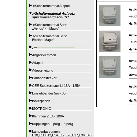
.»Schaltermaterial Aufputz
Artik
.»Schaltermaterial Aufputz
Feuch
spritzwassergeschützt
Artik
.»Schaltermaterial Serie
,,Venus" - ,,Magic"
Artik
.»Schaltermaterial Serie
Biticino,,Magic"
Feuch
.»»
=====================
Artik
Abgreifklemmen
Artik
Adapter
Feuch
Adapterleitung
Artik
Bananenstecker
CEE Steckermaterial 16A - 125A
Artik
Feuch
Einziehbänder 5m - 30m
Artik
Isolierperlen
ISOTRONIC
Klemmen 2.5A - 100A
Kupplungen 2 polig + 3 polig
Lampenfassungen
E10,E11,E12,E14,E17,E26,E27,E39,E40