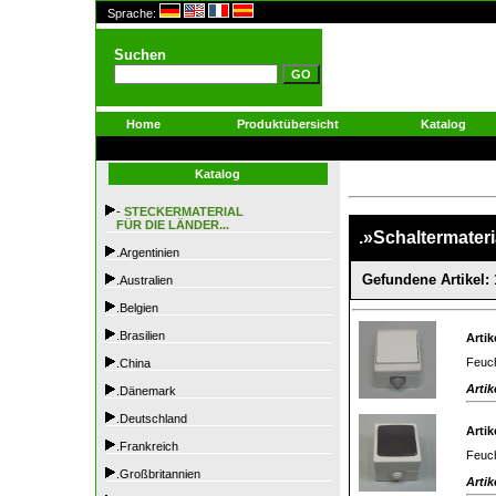
Sprache:
Suchen
Home
Produktübersicht
Katalog
Katalog
-
STECKERMATERIAL
FÜR DIE LÄNDER...
.»Schaltermateri
.Argentinien
Gefundene Artikel: 
.Australien
.Belgien
.Brasilien
Artik
Feuch
.China
Artik
.Dänemark
.Deutschland
Artik
.Frankreich
Feuch
.Großbritannien
Artik