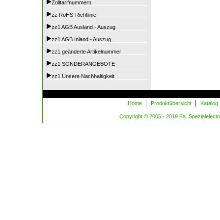
Zolltarifnummern
zz RoHS-Richtlinie
zz1 AGB Ausland - Auszug
zz1 AGB Inland - Auszug
zz1 geänderte Artikelnummer
zz1 SONDERANGEBOTE
zz1 Unsere Nachhaltigkeit
|
|
Home
Produktübersicht
Katalog
Copyright © 2005 - 2019 Fa. Spezialelectric