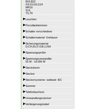
B15,B22
G9,GU10,G24
MR16
S14,
T5,T8
Leuchten
Porzellanklemmen
Schalter verschiedene
Schaltermaterial -Gehäuse-
Sicherungsmaterial
D,CH,EU,F,GB,I,USA
Spannungsprüfer
Spannungsumwandler
55 W - 10.000 W
Steckdosen
Stecker
Steckersysteme -weltweit- IEC
Summer
Telefonbuchsen
Umwandlungsstecker
Verlängerungskabel