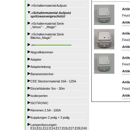
.»Schaltermaterial Aufputz
Artik
.»Schaltermaterial Aufputz
Feuch
spritzwassergeschützt
Artik
.»Schaltermaterial Serie
,,Venus" - ,,Magic"
Artik
.»Schaltermaterial Serie
Biticino,,Magic"
Feuch
.»»
=====================
Artik
Abgreifklemmen
Artik
Adapter
Feuch
Adapterleitung
Artik
Bananenstecker
CEE Steckermaterial 16A - 125A
Artik
Feuch
Einziehbänder 5m - 30m
Artik
Isolierperlen
ISOTRONIC
Klemmen 2.5A - 100A
Kupplungen 2 polig + 3 polig
Lampenfassungen
E10,E11,E12,E14,E17,E26,E27,E39,E40