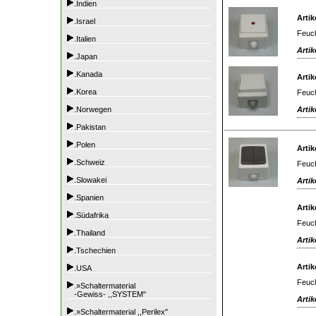
.Indien
Artik
.Israel
Feuch
.Italien
Artik
.Japan
.Kanada
Artik
.Korea
Feuch
Artik
.Norwegen
.Pakistan
.Polen
Artik
.Schweiz
Feuch
.Slowakei
Artik
.Spanien
Artik
.Südafrika
Feuch
.Thailand
Artik
.Tschechien
Artik
.USA
Feuch
.»Schaltermaterial
-Gewiss- ,,SYSTEM"
Artik
.»Schaltermaterial ,,Perilex"