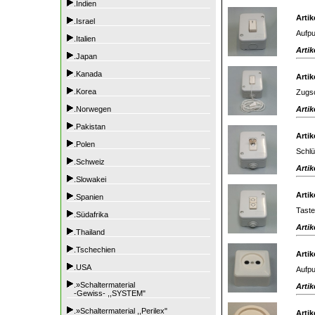
.Indien
Artik
.Israel
Aufpu
.Italien
Artik
.Japan
.Kanada
Artik
.Korea
Zugsc
Artik
.Norwegen
.Pakistan
Artik
.Polen
Schlü
.Schweiz
Artik
.Slowakei
Artik
.Spanien
Tast
.Südafrika
Artik
.Thailand
.Tschechien
Artik
.USA
Aufpu
.»Schaltermaterial
Artik
-Gewiss- ,,SYSTEM"
.»Schaltermaterial ,,Perilex"
Artik