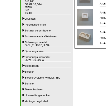
B15,B22
Artik
G9,GU10,G24
MR16
S14,
Artik
T5,T8
Aufpu
Leuchten
Artik
Porzellanklemmen
Schalter verschiedene
Artik
Schaltermaterial -Gehäuse-
Aufpu
Sicherungsmaterial
Artik
D,CH,EU,F,GB,I,USA
Spannungsprüfer
Spannungsumwandler
55 W - 10.000 W
Steckdosen
Stecker
Steckersysteme -weltweit- IEC
Summer
Telefonbuchsen
Umwandlungsstecker
Verlängerungskabel