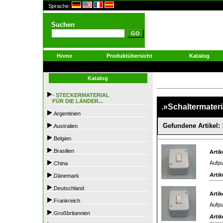
Sprache:
Suchen
Home
Produktübersicht
Katalog
Katalog
-
STECKERMATERIAL
FÜR DIE LÄNDER...
.»Schaltermateri
.Argentinien
Gefundene Artikel: 
.Australien
.Belgien
.Brasilien
Artik
Aufpu
.China
Artik
.Dänemark
.Deutschland
Artik
.Frankreich
Aufpu
.Großbritannien
Artik