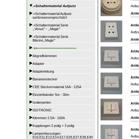
Aufpu
.»Schaltermaterial Aufputz
Artik
.»Schaltermaterial Aufputz
spritzwassergeschützt
.»Schaltermaterial Serie
Artik
,,Venus" - ,,Magic"
Aufpu
.»Schaltermaterial Serie
Artik
Biticino,,Magic"
.»»
=====================
Artik
Abgreifklemmen
Aufpu
Adapter
Artik
Adapterleitung
Artik
Bananenstecker
Aufpu
CEE Steckermaterial 16A - 125A
Artik
Einziehbänder 5m - 30m
Isolierperlen
Artik
Aufpu
ISOTRONIC
Artik
Klemmen 2.5A - 100A
Kupplungen 2 polig + 3 polig
Artik
Lampenfassungen
Aufpu
E10,E11,E12,E14,E17,E26,E27,E39,E40