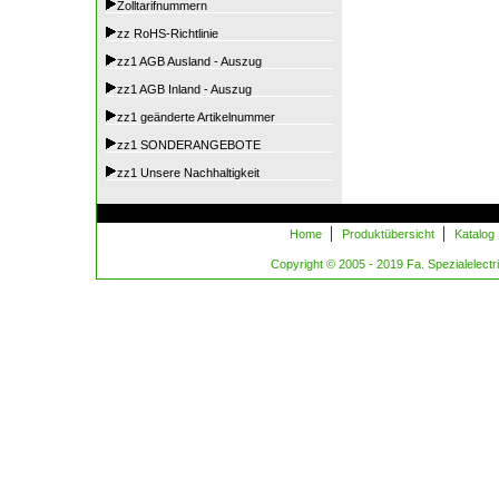
Zolltarifnummern
zz RoHS-Richtlinie
zz1 AGB Ausland - Auszug
zz1 AGB Inland - Auszug
zz1 geänderte Artikelnummer
zz1 SONDERANGEBOTE
zz1 Unsere Nachhaltigkeit
|
|
Home
Produktübersicht
Katalog
Copyright © 2005 - 2019 Fa. Spezialelectric