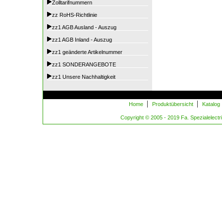
Zolltarifnummern
zz RoHS-Richtlinie
zz1 AGB Ausland - Auszug
zz1 AGB Inland - Auszug
zz1 geänderte Artikelnummer
zz1 SONDERANGEBOTE
zz1 Unsere Nachhaltigkeit
|
|
Home
Produktübersicht
Katalog
Copyright © 2005 - 2019 Fa. Spezialelectric