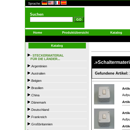
Sprache:
Suchen
Home
Produktübersicht
Katalog
Katalog
-
STECKERMATERIAL
FÜR DIE LÄNDER...
.»Schaltermateri
.Argentinien
Gefundene Artikel: 
.Australien
.Belgien
.Brasilien
Artik
Aufpu
.China
Artik
.Dänemark
.Deutschland
Artik
.Frankreich
Aufpu
.Großbritannien
Artik