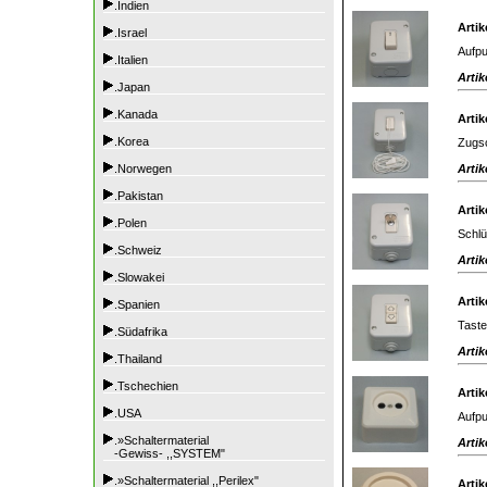
.Indien
Artik
.Israel
Aufpu
.Italien
Artik
.Japan
.Kanada
Artik
.Korea
Zugsc
Artik
.Norwegen
.Pakistan
Artik
.Polen
Schlü
.Schweiz
Artik
.Slowakei
Artik
.Spanien
Tast
.Südafrika
Artik
.Thailand
.Tschechien
Artik
.USA
Aufpu
.»Schaltermaterial
Artik
-Gewiss- ,,SYSTEM"
.»Schaltermaterial ,,Perilex"
Artik