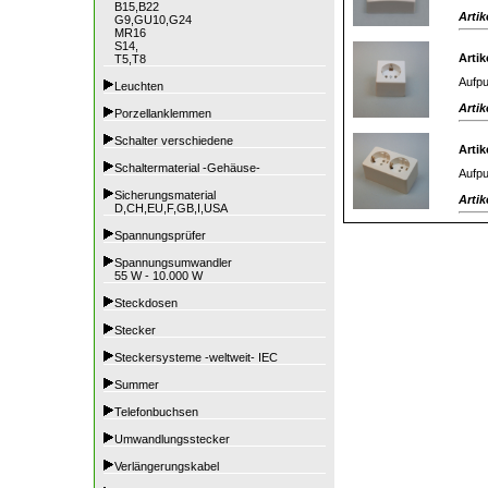
B15,B22
Artik
G9,GU10,G24
MR16
S14,
Artik
T5,T8
Aufpu
Leuchten
Artik
Porzellanklemmen
Schalter verschiedene
Artik
Schaltermaterial -Gehäuse-
Aufpu
Sicherungsmaterial
Artik
D,CH,EU,F,GB,I,USA
Spannungsprüfer
Spannungsumwandler
55 W - 10.000 W
Steckdosen
Stecker
Steckersysteme -weltweit- IEC
Summer
Telefonbuchsen
Umwandlungsstecker
Verlängerungskabel