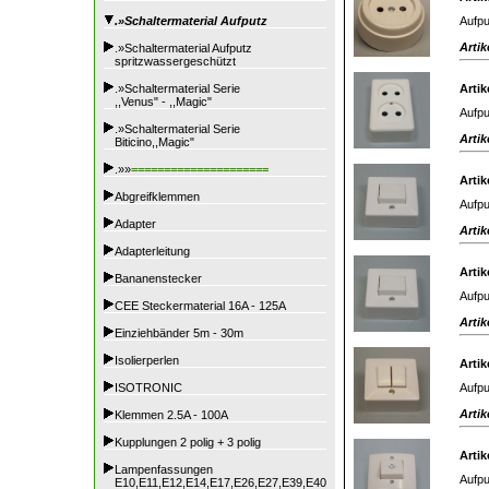
Aufpu
.»Schaltermaterial Aufputz
Artik
.»Schaltermaterial Aufputz
spritzwassergeschützt
.»Schaltermaterial Serie
Artik
,,Venus" - ,,Magic"
Aufpu
.»Schaltermaterial Serie
Artik
Biticino,,Magic"
.»»
=====================
Artik
Abgreifklemmen
Aufpu
Adapter
Artik
Adapterleitung
Artik
Bananenstecker
Aufpu
CEE Steckermaterial 16A - 125A
Artik
Einziehbänder 5m - 30m
Isolierperlen
Artik
Aufpu
ISOTRONIC
Artik
Klemmen 2.5A - 100A
Kupplungen 2 polig + 3 polig
Artik
Lampenfassungen
Aufpu
E10,E11,E12,E14,E17,E26,E27,E39,E40