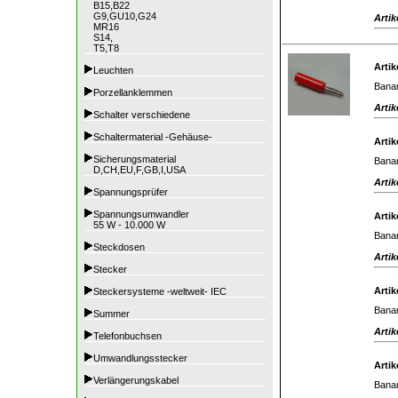
B15,B22
G9,GU10,G24
Artik
MR16
S14,
T5,T8
Artik
Leuchten
Banan
Porzellanklemmen
Artik
Schalter verschiedene
Schaltermaterial -Gehäuse-
Artik
Sicherungsmaterial
Banan
D,CH,EU,F,GB,I,USA
Artik
Spannungsprüfer
Spannungsumwandler
Artik
55 W - 10.000 W
Banan
Steckdosen
Artik
Stecker
Artik
Steckersysteme -weltweit- IEC
Banan
Summer
Artik
Telefonbuchsen
Umwandlungsstecker
Artik
Verlängerungskabel
Banan