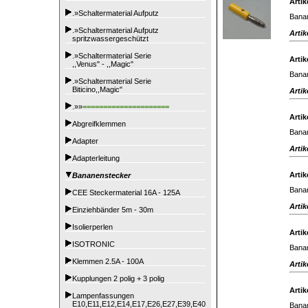
Artik
.»Schaltermaterial Aufputz
Banan
.»Schaltermaterial Aufputz
Artik
spritzwassergeschützt
.»Schaltermaterial Serie
Artik
,,Venus" - ,,Magic"
Banan
.»Schaltermaterial Serie
Biticino,,Magic"
Artik
.»»
=====================
Artik
Abgreifklemmen
Banan
Adapter
Artik
Adapterleitung
Artik
Bananenstecker
Banan
CEE Steckermaterial 16A - 125A
Artik
Einziehbänder 5m - 30m
Isolierperlen
Artik
ISOTRONIC
Banan
Klemmen 2.5A - 100A
Artik
Kupplungen 2 polig + 3 polig
Artik
Lampenfassungen
E10,E11,E12,E14,E17,E26,E27,E39,E40
Banan