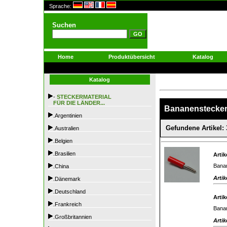
Sprache:
Suchen
Home
Produktübersicht
Katalog
Katalog
-
STECKERMATERIAL
FÜR DIE LÄNDER...
Bananenstecke
.Argentinien
Gefundene Artikel: 
.Australien
.Belgien
.Brasilien
Artik
Banan
.China
Artik
.Dänemark
.Deutschland
Artik
.Frankreich
Banan
.Großbritannien
Artik