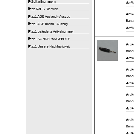
Zolltarifnummern
Artik
zz RoHS-Richtlinie
Artik
zz1 AGB Ausland - Auszug
Banan
zz1 AGB Inland - Auszug
Artik
zz1 geänderte Artikelnummer
zz1 SONDERANGEBOTE
Artik
zz1 Unsere Nachhaltigkeit
Banan
Artik
Artik
Banan
Artik
Artik
Banan
Artik
Artik
Banan
Artik