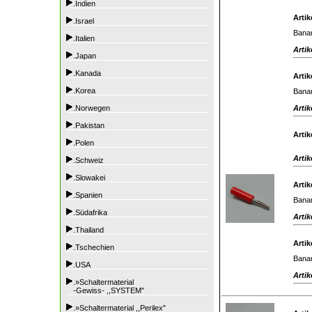
.Indien
Artik
.Israel
Banan
.Italien
Artik
.Japan
.Kanada
Artik
.Korea
Banan
Artik
.Norwegen
.Pakistan
Artik
.Polen
Artik
.Schweiz
.Slowakei
Artik
.Spanien
Banan
.Südafrika
Artik
.Thailand
Artik
.Tschechien
Banan
.USA
Artik
.»Schaltermaterial
-Gewiss- ,,SYSTEM"
.»Schaltermaterial ,,Perilex"