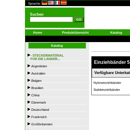
Sprache:
Suchen
Home
Produktübersicht
Katalog
Katalog
-
STECKERMATERIAL
FÜR DIE LÄNDER...
Einziehbänder 5
.Argentinien
Verfügbare Unterkat
.Australien
.Belgien
Nyloneinziehbänder
.Brasilien
Stahleinziehbänder
.China
.Dänemark
.Deutschland
.Frankreich
.Großbritannien