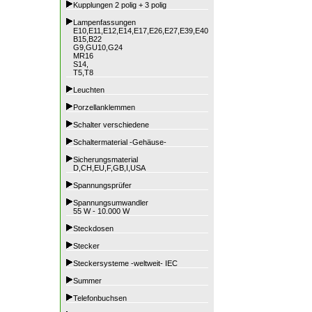
Kupplungen 2 polig + 3 polig
Lampenfassungen
E10,E11,E12,E14,E17,E26,E27,E39,E40
B15,B22
G9,GU10,G24
MR16
S14,
T5,T8
Leuchten
Porzellanklemmen
Schalter verschiedene
Schaltermaterial -Gehäuse-
Sicherungsmaterial
D,CH,EU,F,GB,I,USA
Spannungsprüfer
Spannungsumwandler
55 W - 10.000 W
Steckdosen
Stecker
Steckersysteme -weltweit- IEC
Summer
Telefonbuchsen