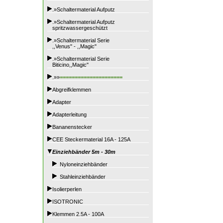
.»Schaltermaterial Aufputz
.»Schaltermaterial Aufputz
spritzwassergeschützt
.»Schaltermaterial Serie
,,Venus" - ,,Magic"
.»Schaltermaterial Serie
Biticino,,Magic"
.»»
=====================
Abgreifklemmen
Adapter
Adapterleitung
Bananenstecker
CEE Steckermaterial 16A - 125A
Einziehbänder 5m - 30m
Nyloneinziehbänder
Stahleinziehbänder
Isolierperlen
ISOTRONIC
Klemmen 2.5A - 100A