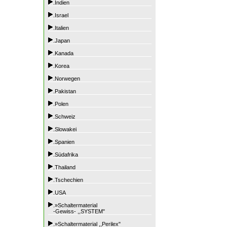
.Indien
.Israel
.Italien
.Japan
.Kanada
.Korea
.Norwegen
.Pakistan
.Polen
.Schweiz
.Slowakei
.Spanien
.Südafrika
.Thailand
.Tschechien
.USA
.»Schaltermaterial
-Gewiss- ,,SYSTEM"
.»Schaltermaterial ,,Perilex"