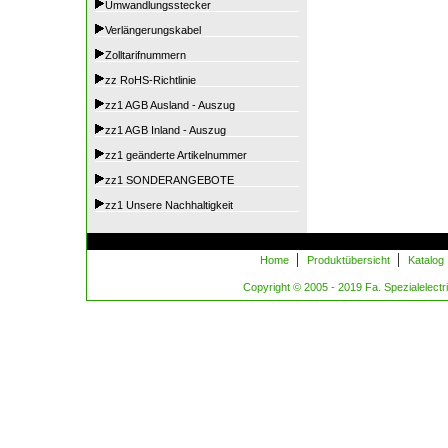
Umwandlungsstecker
Verlängerungskabel
Zolltarifnummern
zz RoHS-Richtlinie
zz1 AGB Ausland - Auszug
zz1 AGB Inland - Auszug
zz1 geänderte Artikelnummer
zz1 SONDERANGEBOTE
zz1 Unsere Nachhaltigkeit
|
|
Home
Produktübersicht
Katalog
Copyright © 2005 - 2019 Fa. Spezialelectric