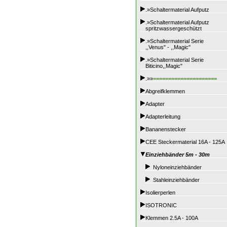
.»Schaltermaterial Aufputz
.»Schaltermaterial Aufputz
spritzwassergeschützt
.»Schaltermaterial Serie
,,Venus" - ,,Magic"
.»Schaltermaterial Serie
Biticino,,Magic"
.»»
=====================
Abgreifklemmen
Adapter
Adapterleitung
Bananenstecker
CEE Steckermaterial 16A - 125A
Einziehbänder 5m - 30m
Nyloneinziehbänder
Stahleinziehbänder
Isolierperlen
ISOTRONIC
Klemmen 2.5A - 100A