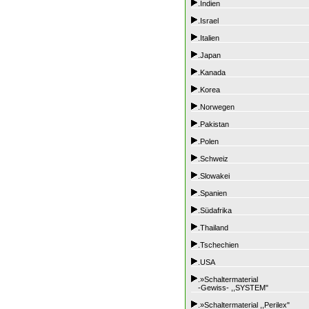
.Indien
.Israel
.Italien
.Japan
.Kanada
.Korea
.Norwegen
.Pakistan
.Polen
.Schweiz
.Slowakei
.Spanien
.Südafrika
.Thailand
.Tschechien
.USA
.»Schaltermaterial
-Gewiss- ,,SYSTEM"
.»Schaltermaterial ,,Perilex"