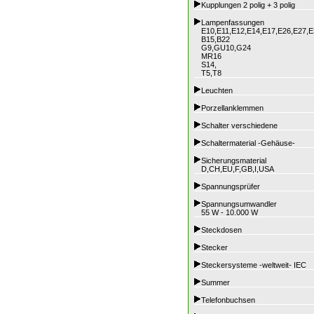
Kupplungen 2 polig + 3 polig
Lampenfassungen
E10,E11,E12,E14,E17,E26,E27,E
B15,B22
G9,GU10,G24
MR16
S14,
T5,T8
Leuchten
Porzellanklemmen
Schalter verschiedene
Schaltermaterial -Gehäuse-
Sicherungsmaterial
D,CH,EU,F,GB,I,USA
Spannungsprüfer
Spannungsumwandler
55 W - 10.000 W
Steckdosen
Stecker
Steckersysteme -weltweit- IEC
Summer
Telefonbuchsen