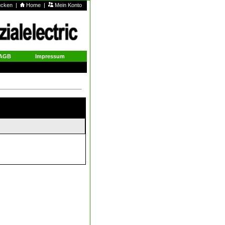
rucken
|
Home
|
Mein Konto
AGB
Impressum