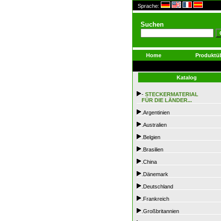
Sprache:
Suchen
Home
Produktüb
Katalog
-
STECKERMATERIAL
FÜR DIE LÄNDER...
.Argentinien
.Australien
.Belgien
.Brasilien
.China
.Dänemark
.Deutschland
.Frankreich
.Großbritannien