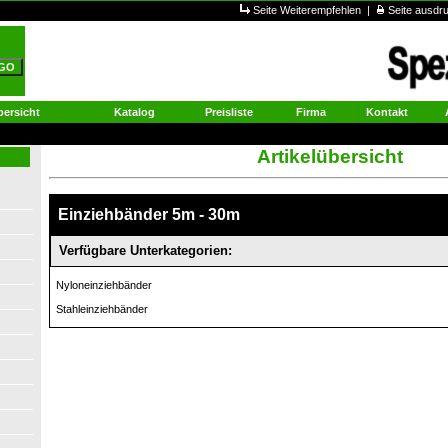
Seite Weiterempfehlen
|
Seite ausd
ersicht
Katalog
Preisliste
Firma
Kontakt
Artikelübersicht
Einziehbänder 5m - 30m
Verfügbare Unterkategorien:
Nyloneinziehbänder
Stahleinziehbänder