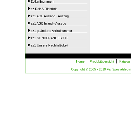
Zolltarifnummern
zz RoHS-Richtlinie
zz1 AGB Ausland - Auszug
zz1 AGB Inland - Auszug
zz1 geänderte Artikelnummer
zz1 SONDERANGEBOTE
zz1 Unsere Nachhaltigkeit
|
|
Home
Produktübersicht
Katalog
Copyright © 2005 - 2019 Fa. Spezialelectric