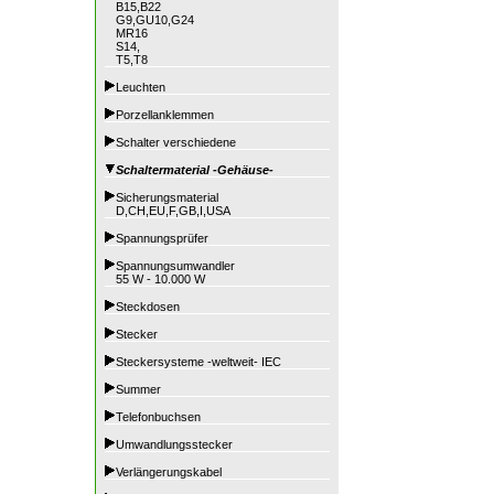
B15,B22
G9,GU10,G24
MR16
S14,
T5,T8
Leuchten
Porzellanklemmen
Schalter verschiedene
Schaltermaterial -Gehäuse-
Sicherungsmaterial
D,CH,EU,F,GB,I,USA
Spannungsprüfer
Spannungsumwandler
55 W - 10.000 W
Steckdosen
Stecker
Steckersysteme -weltweit- IEC
Summer
Telefonbuchsen
Umwandlungsstecker
Verlängerungskabel