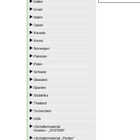
.Indien
.Israel
.Italien
.Japan
.Kanada
.Korea
.Norwegen
.Pakistan
.Polen
.Schweiz
.Slowakei
.Spanien
.Südafrika
.Thailand
.Tschechien
.USA
.»Schaltermaterial
-Gewiss- ,,SYSTEM"
.»Schaltermaterial ,,Perilex"