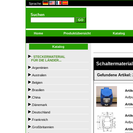
Sprache:
Suchen
Home
Produktübersicht
Katalog
Katalog
-
STECKERMATERIAL
FÜR DIE LÄNDER...
Schaltermaterial
.Argentinien
Gefundene Artikel: 
.Australien
.Belgien
.Brasilien
Artik
Aufpu
.China
Artik
.Dänemark
.Deutschland
Artik
.Frankreich
Aufpu
.Großbritannien
Artik