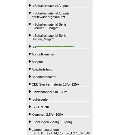
.»Schaltermaterial Aufputz
.»Schaltermaterial Aufputz
spritzwassergeschützt
.»Schaltermaterial Serie
,,Venus" - ,,Magic"
.»Schaltermaterial Serie
Biticino,,Magic"
.»»
=====================
Abgreifklemmen
Adapter
Adapterleitung
Bananenstecker
CEE Steckermaterial 16A - 125A
Einziehbänder 5m - 30m
Isolierperlen
ISOTRONIC
Klemmen 2.5A - 100A
Kupplungen 2 polig + 3 polig
Lampenfassungen
E10,E11,E12,E14,E17,E26,E27,E39,E40