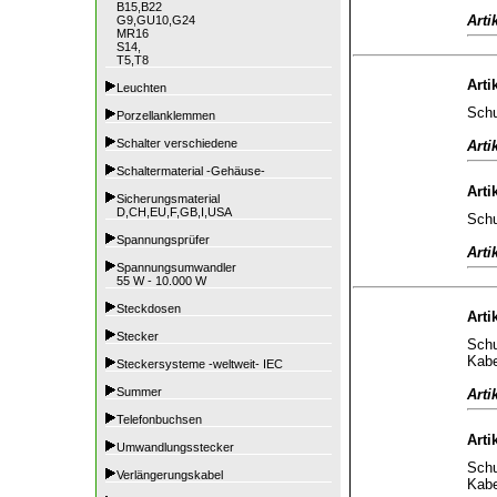
B15,B22
Arti
G9,GU10,G24
MR16
S14,
T5,T8
Arti
Leuchten
Schu
Porzellanklemmen
Schalter verschiedene
Arti
Schaltermaterial -Gehäuse-
Arti
Sicherungsmaterial
D,CH,EU,F,GB,I,USA
Schu
Spannungsprüfer
Arti
Spannungsumwandler
55 W - 10.000 W
Steckdosen
Arti
Stecker
Schu
Kabe
Steckersysteme -weltweit- IEC
Summer
Arti
Telefonbuchsen
Arti
Umwandlungsstecker
Schu
Verlängerungskabel
Kabe