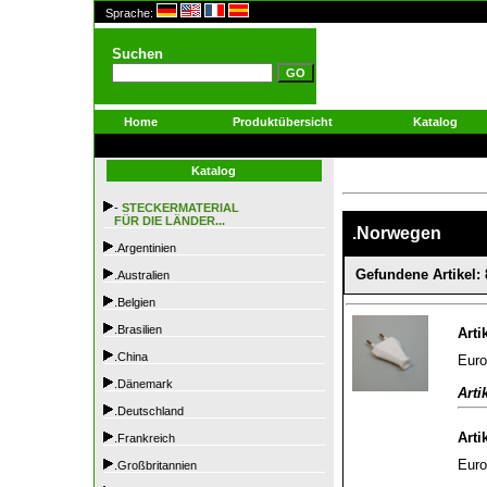
Sprache:
Suchen
Home
Produktübersicht
Katalog
Katalog
-
STECKERMATERIAL
FÜR DIE LÄNDER...
.Norwegen
.Argentinien
Gefundene Artikel: 
.Australien
.Belgien
.Brasilien
Arti
.China
Euro
.Dänemark
Arti
.Deutschland
Arti
.Frankreich
Euro
.Großbritannien