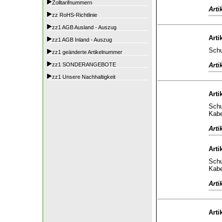
Zolltarifnummern
Arti
zz RoHS-Richtlinie
zz1 AGB Ausland - Auszug
Arti
zz1 AGB Inland - Auszug
Schu
zz1 geänderte Artikelnummer
Arti
zz1 SONDERANGEBOTE
zz1 Unsere Nachhaltigkeit
Arti
Schu
Kabe
Arti
Arti
Schu
Kabe
Arti
Arti