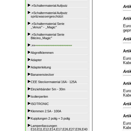
.»Schaltermaterial Aufputz
Arti
.»Schaltermaterial Aufputz
spritzwassergeschützt
Arti
.»Schaltermaterial Serie
Euro
,,Venus" - ,,Magic"
gepr
.»Schaltermaterial Serie
Biticino,,Magic"
Arti
.»»
=====================
Arti
Abgreifklemmen
Euro
Adapter
Kabe
Adapterleitung
Arti
Bananenstecker
CEE Steckermaterial 16A - 125A
Arti
Einziehbänder 5m - 30m
Euro
Kabe
Isolierperlen
Arti
ISOTRONIC
Klemmen 2.5A - 100A
Arti
Kupplungen 2 polig + 3 polig
Euro
Lampenfassungen
Kabe
E10,E11,E12,E14,E17,E26,E27,E39,E40