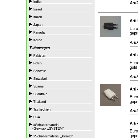
.Indien
Arti
.Israel
.Italien
Arti
.Japan
Euro
.Kanada
gepr
.Korea
Arti
.Norwegen
Arti
.Pakistan
Euro
.Polen
gold
.Schweiz
Arti
.Slowakei
.Spanien
Arti
.Südafrika
Euro
gepr
.Thailand
.Tschechien
Arti
.USA
Arti
.»Schaltermaterial
-Gewiss- ,,SYSTEM"
Euro
gepr
.»Schaltermaterial ,,Perilex"