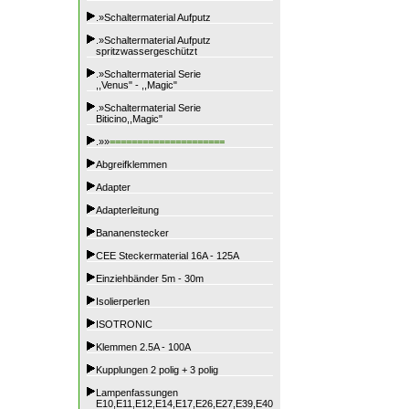
.»Schaltermaterial Aufputz
.»Schaltermaterial Aufputz
spritzwassergeschützt
.»Schaltermaterial Serie
,,Venus" - ,,Magic"
.»Schaltermaterial Serie
Biticino,,Magic"
.»»
=====================
Abgreifklemmen
Adapter
Adapterleitung
Bananenstecker
CEE Steckermaterial 16A - 125A
Einziehbänder 5m - 30m
Isolierperlen
ISOTRONIC
Klemmen 2.5A - 100A
Kupplungen 2 polig + 3 polig
Lampenfassungen
E10,E11,E12,E14,E17,E26,E27,E39,E40