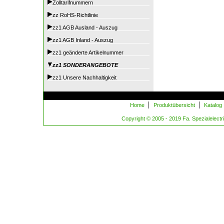
Zolltarifnummern
zz RoHS-Richtlinie
zz1 AGB Ausland - Auszug
zz1 AGB Inland - Auszug
zz1 geänderte Artikelnummer
zz1 SONDERANGEBOTE
zz1 Unsere Nachhaltigkeit
|
|
Home
Produktübersicht
Katalog
Copyright © 2005 - 2019 Fa. Spezialelectric