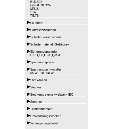
B15,B22
G9,GU10,G24
MR16
S14,
T5,T8
Leuchten
Porzellanklemmen
Schalter verschiedene
Schaltermaterial -Gehäuse-
Sicherungsmaterial
D,CH,EU,F,GB,I,USA
Spannungsprüfer
Spannungsumwandler
55 W - 10.000 W
Steckdosen
Stecker
Steckersysteme -weltweit- IEC
Summer
Telefonbuchsen
Umwandlungsstecker
Verlängerungskabel