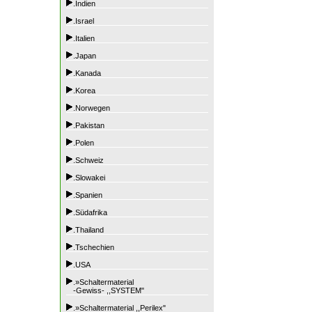
.Indien
.Israel
.Italien
.Japan
.Kanada
.Korea
.Norwegen
.Pakistan
.Polen
.Schweiz
.Slowakei
.Spanien
.Südafrika
.Thailand
.Tschechien
.USA
.»Schaltermaterial
-Gewiss- ,,SYSTEM"
.»Schaltermaterial ,,Perilex"