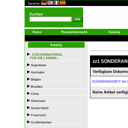
Sprache:
Suchen
Home
Produktübersicht
Katalog
Katalog
-
STECKERMATERIAL
FÜR DIE LÄNDER...
zz1 SONDERA
.Argentinien
Verfügbare Dokume
.Australien
.Belgien
SONDERANGEBOT SA-2
.Brasilien
Keine Artikel verfüg
.China
.Dänemark
.Deutschland
.Frankreich
.Großbritannien