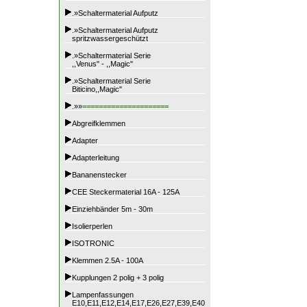
.»Schaltermaterial Aufputz
.»Schaltermaterial Aufputz
spritzwassergeschützt
.»Schaltermaterial Serie
,,Venus" - ,,Magic"
.»Schaltermaterial Serie
Biticino,,Magic"
.»»
=====================
Abgreifklemmen
Adapter
Adapterleitung
Bananenstecker
CEE Steckermaterial 16A - 125A
Einziehbänder 5m - 30m
Isolierperlen
ISOTRONIC
Klemmen 2.5A - 100A
Kupplungen 2 polig + 3 polig
Lampenfassungen
E10,E11,E12,E14,E17,E26,E27,E39,E40