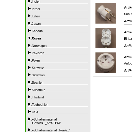
.Indien
Artik
.Israel
Schut
.Italien
Artik
.Japan
.Kanada
Artik
.Korea
Einba
Artik
.Norwegen
.Pakistan
Artik
.Polen
Aufpu
.Schweiz
Artik
.Slowakei
.Spanien
.Südafrika
.Thailand
.Tschechien
.USA
.»Schaltermaterial
-Gewiss- ,,SYSTEM"
.»Schaltermaterial ,,Perilex"