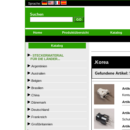
Sprache:
Suchen
Home
Produktübersicht
Katalog
Katalog
-
STECKERMATERIAL
FÜR DIE LÄNDER...
.Korea
.Argentinien
Gefundene Artikel: 
.Australien
.Belgien
.Brasilien
Artik
Kontu
.China
Artik
.Dänemark
.Deutschland
Artik
.Frankreich
Schut
.Großbritannien
Artik