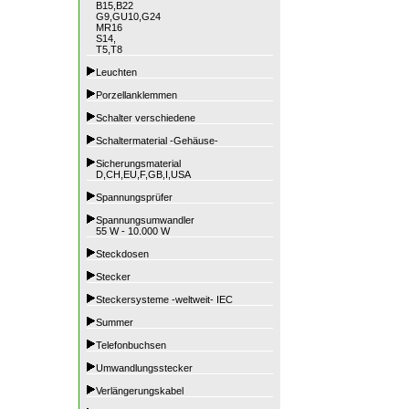
B15,B22
G9,GU10,G24
MR16
S14,
T5,T8
Leuchten
Porzellanklemmen
Schalter verschiedene
Schaltermaterial -Gehäuse-
Sicherungsmaterial
D,CH,EU,F,GB,I,USA
Spannungsprüfer
Spannungsumwandler
55 W - 10.000 W
Steckdosen
Stecker
Steckersysteme -weltweit- IEC
Summer
Telefonbuchsen
Umwandlungsstecker
Verlängerungskabel