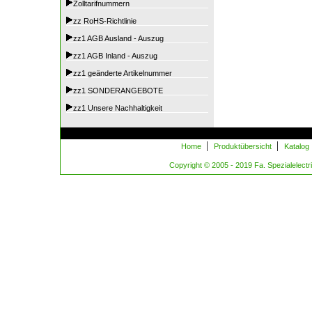
Zolltarifnummern
zz RoHS-Richtlinie
zz1 AGB Ausland - Auszug
zz1 AGB Inland - Auszug
zz1 geänderte Artikelnummer
zz1 SONDERANGEBOTE
zz1 Unsere Nachhaltigkeit
|
|
Home
Produktübersicht
Katalog
Copyright © 2005 - 2019 Fa. Spezialelectric