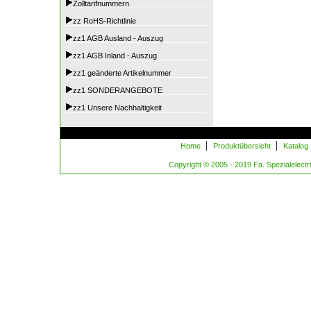
Zolltarifnummern
zz RoHS-Richtlinie
zz1 AGB Ausland - Auszug
zz1 AGB Inland - Auszug
zz1 geänderte Artikelnummer
zz1 SONDERANGEBOTE
zz1 Unsere Nachhaltigkeit
|
|
Home
Produktübersicht
Katalog
Copyright © 2005 - 2019 Fa. Spezialelectric