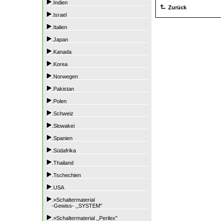
.Indien
Zurück
.Israel
.Italien
.Japan
.Kanada
.Korea
.Norwegen
.Pakistan
.Polen
.Schweiz
.Slowakei
.Spanien
.Südafrika
.Thailand
.Tschechien
.USA
.»Schaltermaterial
-Gewiss- ,,SYSTEM"
.»Schaltermaterial ,,Perilex"