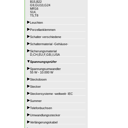
B15,B22
G9,GU10,G24
MR16
S14,
T5,T8
Leuchten
Porzellanklemmen
Schalter verschiedene
Schaltermaterial -Gehäuse-
Sicherungsmaterial
D,CH,EU,F,GB,I,USA
Spannungsprüfer
Spannungsumwandler
55 W - 10.000 W
Steckdosen
Stecker
Steckersysteme -weltweit- IEC
Summer
Telefonbuchsen
Umwandlungsstecker
Verlängerungskabel