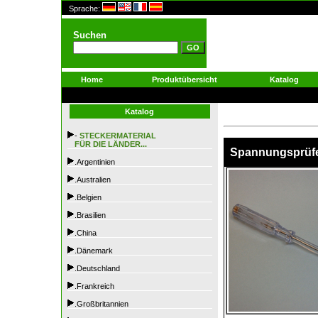
Sprache:
Suchen
Home
Produktübersicht
Katalog
Katalog
-
STECKERMATERIAL
FÜR DIE LÄNDER...
Spannungsprüfe
.Argentinien
.Australien
.Belgien
.Brasilien
.China
.Dänemark
.Deutschland
.Frankreich
.Großbritannien