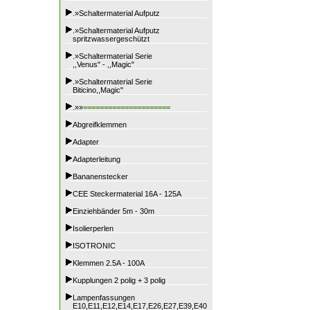
.»Schaltermaterial Aufputz
.»Schaltermaterial Aufputz
spritzwassergeschützt
.»Schaltermaterial Serie
,,Venus" - ,,Magic"
.»Schaltermaterial Serie
Biticino,,Magic"
.»»
=====================
Abgreifklemmen
Adapter
Adapterleitung
Bananenstecker
CEE Steckermaterial 16A - 125A
Einziehbänder 5m - 30m
Isolierperlen
ISOTRONIC
Klemmen 2.5A - 100A
Kupplungen 2 polig + 3 polig
Lampenfassungen
E10,E11,E12,E14,E17,E26,E27,E39,E40