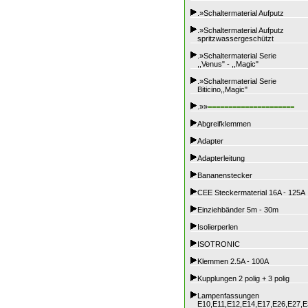
.»Schaltermaterial Aufputz
.»Schaltermaterial Aufputz
spritzwassergeschützt
.»Schaltermaterial Serie
,,Venus" - ,,Magic"
.»Schaltermaterial Serie
Biticino,,Magic"
.»»
=====================
Abgreifklemmen
Adapter
Adapterleitung
Bananenstecker
CEE Steckermaterial 16A - 125A
Einziehbänder 5m - 30m
Isolierperlen
ISOTRONIC
Klemmen 2.5A - 100A
Kupplungen 2 polig + 3 polig
Lampenfassungen
E10,E11,E12,E14,E17,E26,E27,E