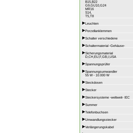
B15,B22
G9,GU10,G24
MR16
S14,
T5,T8
Leuchten
Porzellanklemmen
Schalter verschiedene
Schaltermaterial -Gehäuse-
Sicherungsmaterial
D,CH,EU,F,GB,I,USA
Spannungsprüfer
Spannungsumwandler
55 W - 10.000 W
Steckdosen
Stecker
Steckersysteme -weltweit- IEC
Summer
Telefonbuchsen
Umwandlungsstecker
Verlängerungskabel