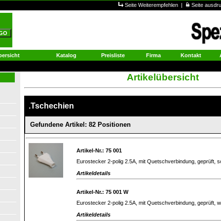
Seite Weiterempfehlen
|
Seite ausd
ersicht
Katalog
Preisliste
Firma
Kontakt
Artikelübersicht
.Tschechien
Gefundene Artikel: 82 Positionen
Artikel-Nr.: 75 001
Eurostecker 2-polig 2.5A, mit Quetschverbindung, geprüft, 
Artikeldetails
Artikel-Nr.: 75 001 W
Eurostecker 2-polig 2.5A, mit Quetschverbindung, geprüft, 
Artikeldetails