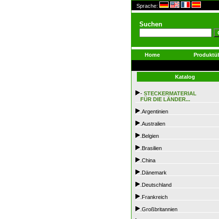
Sprache:
Suchen
Home
Produktüb
Katalog
-
STECKERMATERIAL
FÜR DIE LÄNDER...
.Argentinien
.Australien
.Belgien
.Brasilien
.China
.Dänemark
.Deutschland
.Frankreich
.Großbritannien