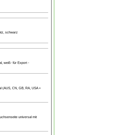
utz, schwarz
l, weiß- für Export -
sal (AUS, CN, GB, RA, USA +
uchsenseite universal mit