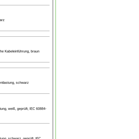
arz
iche Kabeleinführung, braun
entlastung, schwarz
ung, weiß, geprüft, IEC 60884-
tung, schwarz, geprüft, IEC