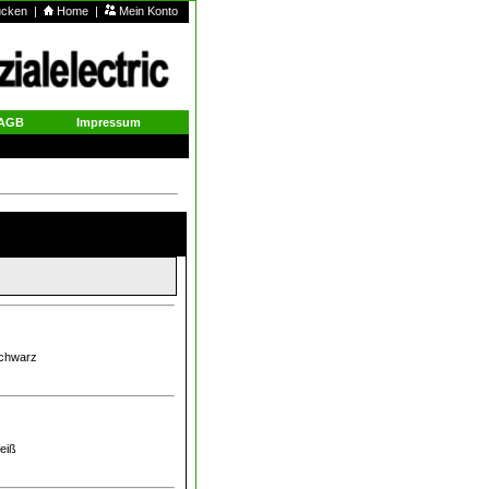
rucken
|
Home
|
Mein Konto
AGB
Impressum
schwarz
weiß