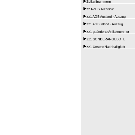
Zolltarifnummern
zz RoHS-Richtlinie
zz1 AGB Ausland - Auszug
zz1 AGB Inland - Auszug
zz1 geänderte Artikelnummer
zz1 SONDERANGEBOTE
zz1 Unsere Nachhaltigkeit