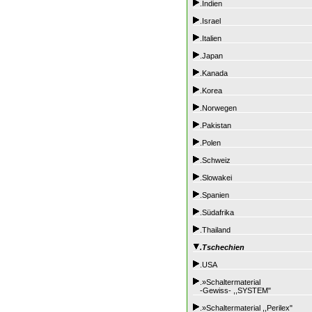
.Indien
.Israel
.Italien
.Japan
.Kanada
.Korea
.Norwegen
.Pakistan
.Polen
.Schweiz
.Slowakei
.Spanien
.Südafrika
.Thailand
.Tschechien
.USA
.»Schaltermaterial
-Gewiss- ,,SYSTEM"
.»Schaltermaterial ,,Perilex"