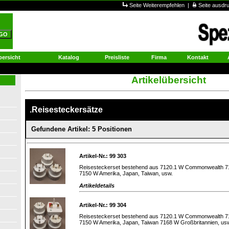
Seite Weiterempfehlen
|
Seite ausd
ersicht
Katalog
Preisliste
Firma
Kontakt
Artikelübersicht
.Reisesteckersätze
Gefundene Artikel: 5 Positionen
Artikel-Nr.: 99 303
Reisesteckerset bestehend aus 7120.1 W Commonwealth 713
7150 W Amerika, Japan, Taiwan, usw.
Artikeldetails
Artikel-Nr.: 99 304
Reisesteckerset bestehend aus 7120.1 W Commonwealth 713
7150 W Amerika, Japan, Taiwan 7168 W Großbritannien, us