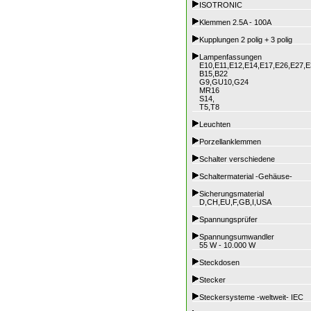
ISOTRONIC
Klemmen 2.5A - 100A
Kupplungen 2 polig + 3 polig
Lampenfassungen
E10,E11,E12,E14,E17,E26,E27,E
B15,B22
G9,GU10,G24
MR16
S14,
T5,T8
Leuchten
Porzellanklemmen
Schalter verschiedene
Schaltermaterial -Gehäuse-
Sicherungsmaterial
D,CH,EU,F,GB,I,USA
Spannungsprüfer
Spannungsumwandler
55 W - 10.000 W
Steckdosen
Stecker
Steckersysteme -weltweit- IEC