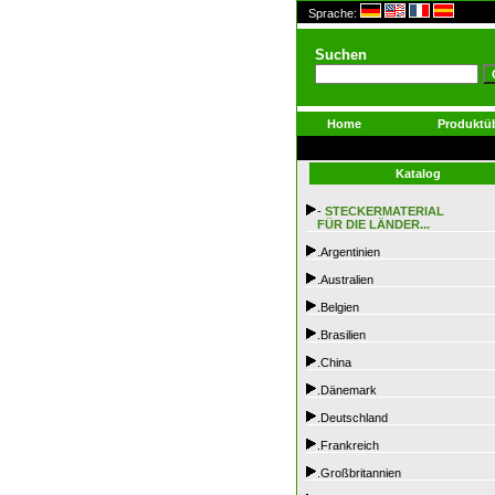
Sprache:
Suchen
Home
Produktüb
Katalog
-
STECKERMATERIAL
FÜR DIE LÄNDER...
.Argentinien
.Australien
.Belgien
.Brasilien
.China
.Dänemark
.Deutschland
.Frankreich
.Großbritannien