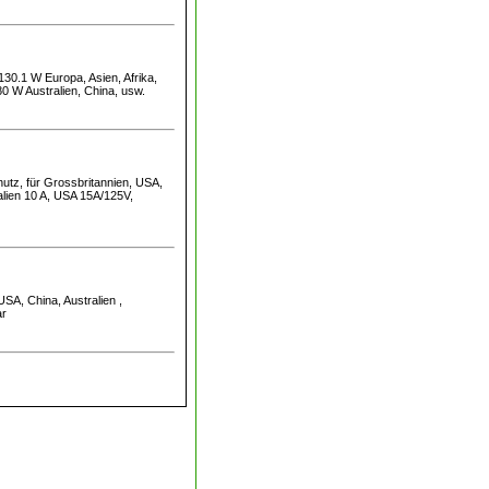
0.1 W Europa, Asien, Afrika,
 W Australien, China, usw.
hutz, für Grossbritannien, USA,
talien 10 A, USA 15A/125V,
USA, China, Australien ,
ar