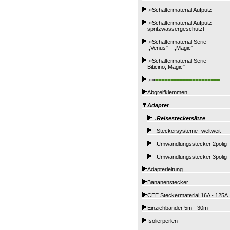
.»Schaltermaterial Aufputz
.»Schaltermaterial Aufputz
spritzwassergeschützt
.»Schaltermaterial Serie
,,Venus" - ,,Magic"
.»Schaltermaterial Serie
Biticino,,Magic"
.»»
=====================
Abgreifklemmen
Adapter
.Reisesteckersätze
.Steckersysteme -weltweit-
.Umwandlungsstecker 2polig
.Umwandlungsstecker 3polig
Adapterleitung
Bananenstecker
CEE Steckermaterial 16A - 125A
Einziehbänder 5m - 30m
Isolierperlen