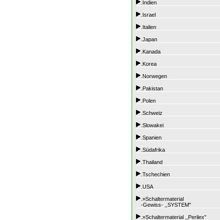
.Indien
.Israel
.Italien
.Japan
.Kanada
.Korea
.Norwegen
.Pakistan
.Polen
.Schweiz
.Slowakei
.Spanien
.Südafrika
.Thailand
.Tschechien
.USA
.»Schaltermaterial
-Gewiss- ,,SYSTEM"
.»Schaltermaterial ,,Perilex"